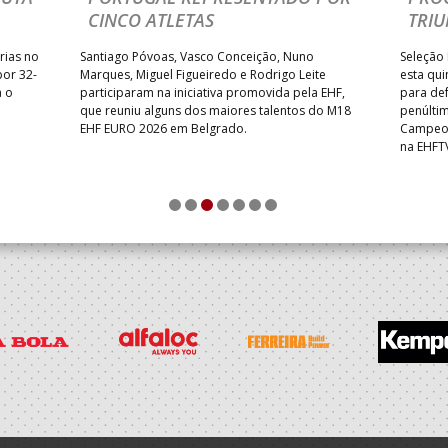
CINCO ATLETAS
TRIU
rias no
Santiago Póvoas, Vasco Conceição, Nuno
Seleção 
por 32-
Marques, Miguel Figueiredo e Rodrigo Leite
esta qui
a o
participaram na iniciativa promovida pela EHF,
para def
que reuniu alguns dos maiores talentos do M18
penúlti
EHF EURO 2026 em Belgrado.
Campeon
na EHFT
1
2
3
4
5
6
7