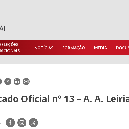
SELEÇÕES
NOTÍCIAS
FORMAÇÃO
MEDIA
DOCU
NACIONAIS
acebook
Twitter
LinkedIn
E-
mail
do Oficial nº 13 – A. A. Leiri
Siga-
Siga-
Siga-
:
nos
nos
nos