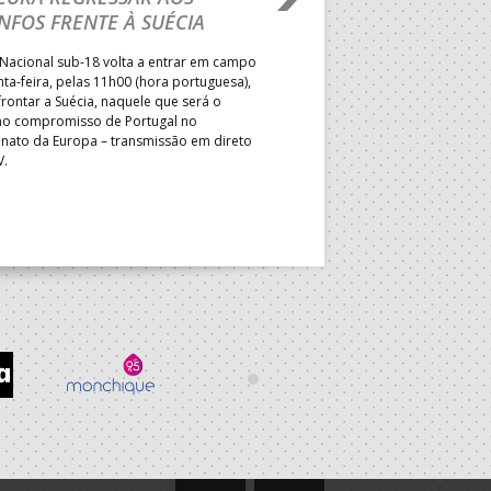
NFOS FRENTE À SUÉCIA
ADVERSÁRIO DA FAS
ELIMINAR DA PRESI
Nacional sub-18 volta a entrar em campo
nta-feira, pelas 11h00 (hora portuguesa),
Depois do primeiro lugar na f
rontar a Suécia, naquele que será o
President’s Cup, Portugal med
mo compromisso de Portugal no
Brasil, esta quinta-feira, no p
ato da Europa – transmissão em direto
Jogos de Apuramento entre o 17
V.
Campeonato do Mundo sub-18