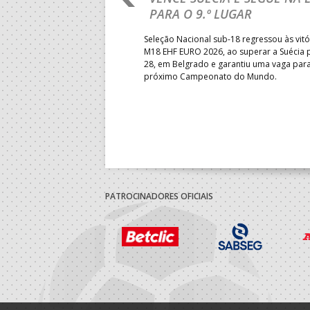
PARA O 9.º LUGAR
obre o Brasil, em Ramnicu
Seleção Nacional sub-18 regressou às vitó
e de apuramento dos lugares 17
M18 EHF EURO 2026, ao superar a Suécia 
fo confortável das jogadoras
28, em Belgrado e garantiu uma vaga par
próximo Campeonato do Mundo.
PATROCINADORES OFICIAIS