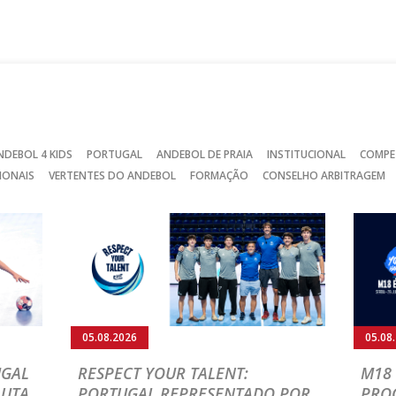
no
no
no
Facebook
Instagram
Twitter
NDEBOL 4 KIDS
PORTUGAL
ANDEBOL DE PRAIA
INSTITUCIONAL
COMPE
IONAIS
VERTENTES DO ANDEBOL
FORMAÇÃO
CONSELHO ARBITRAGEM
05.08.2026
05.08
UGAL
RESPECT YOUR TALENT:
M18 
LUTA
PORTUGAL REPRESENTADO POR
PRO