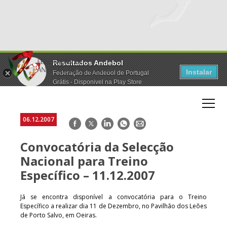
Resultados Andebol
Instalar
Federação de Andebol de Portugal
Grátis - Disponivel na Play Store
06.12.2007
Facebook
Twitter
LinkedIn
WhatsApp
E-
mail
Convocatória da Selecção
Nacional para Treino
Específico – 11.12.2007
Já se encontra disponível a convocatória para o Treino
Específico a realizar dia 11 de Dezembro, no Pavilhão dos Leões
de Porto Salvo, em Oeiras.