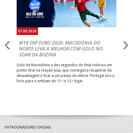
07.08.2026
06.
A
M18 EHF EURO 2026: MACEDÓNIA DO
D
NORTE LEVA A MELHOR COM GOLO NO
Com
SOAR DA BUZINA
épo
o de
arra
 o
Golo da Macedónia a dez segundos do final colocou um
de
ponto final na reação lusa, que conseguira recuperar da
desvantagem e ficar a um passo da vitória. Portugal vira o
foco para o embate do 11.º e 12.º lugar.
PATROCINADORES OFICIAIS