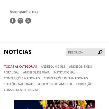
Acompanha-nos:
Siga-
Siga-
Siga-
nos
nos
nos
no
no
no
Facebook
Instagram
Twitter
NOTÍCIAS
Pesqui
TODAS AS CATEGORIAS
ANDEBOL 4 GIRLS
ANDEBOL 4 KIDS
PORTUGAL
ANDEBOL DE PRAIA
INSTITUCIONAL
COMPETIÇÕES NACIONAIS
COMPETIÇÕES INTERNACIONAIS
SELEÇÕES NACIONAIS
VERTENTES DO ANDEBOL
FORMAÇÃO
CONSELHO ARBITRAGEM
Anterior
Seguin