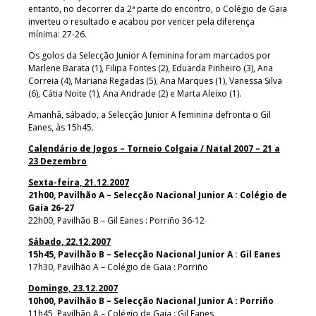
entanto, no decorrer da 2ª parte do encontro, o Colégio de Gaia
inverteu o resultado e acabou por vencer pela diferença
mínima: 27-26.
Os golos da Selecção Junior A feminina foram marcados por
Marlene Barata (1), Filipa Fontes (2), Eduarda Pinheiro (3), Ana
Correia (4), Mariana Regadas (5), Ana Marques (1), Vanessa Silva
(6), Cátia Noite (1), Ana Andrade (2) e Marta Aleixo (1).
Amanhã, sábado, a Selecção Junior A feminina defronta o Gil
Eanes, às 15h45.
Calendário de Jogos – Torneio Colgaia / Natal 2007 – 21 a
23 Dezembro
Sexta-feira, 21.12.2007
21h00, Pavilhão A – Selecção Nacional Junior A : Colégio de
Gaia 26-27
22h00, Pavilhão B – Gil Eanes : Porriño 36-12
Sábado, 22.12.2007
15h45, Pavilhão B – Selecção Nacional Junior A : Gil Eanes
17h30, Pavilhão A – Colégio de Gaia : Porriño
Domingo, 23.12.2007
10h00, Pavilhão B – Selecção Nacional Junior A : Porriño
11h45, Pavilhão A – Colégio de Gaia : Gil Eanes