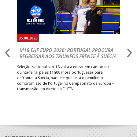
05.08.2026
05.
M18 EHF EURO 2026: PORTUGAL PROCURA
I
REGRESSAR AOS TRIUNFOS FRENTE À SUÉCIA
O
E
uel
Seleção Nacional sub-18 volta a entrar em campo esta
quinta-feira, pelas 11h00 (hora portuguesa), para
Depo
defrontar a Suécia, naquele que será o penúltimo
Cup,
compromisso de Portugal no Campeonato da Europa –
no 
transmissão em direto na EHFTV.
e 3