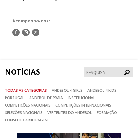
Acompanha-nos:
Siga-
Siga-
Siga-
nos
nos
nos
no
no
no
Facebook
Instagram
Twitter
NOTÍCIAS
Pesqui
TODAS AS CATEGORIAS
ANDEBOL 4 GIRLS
ANDEBOL 4 KIDS
PORTUGAL
ANDEBOL DE PRAIA
INSTITUCIONAL
COMPETIÇÕES NACIONAIS
COMPETIÇÕES INTERNACIONAIS
SELEÇÕES NACIONAIS
VERTENTES DO ANDEBOL
FORMAÇÃO
CONSELHO ARBITRAGEM
Anterior
Seguin