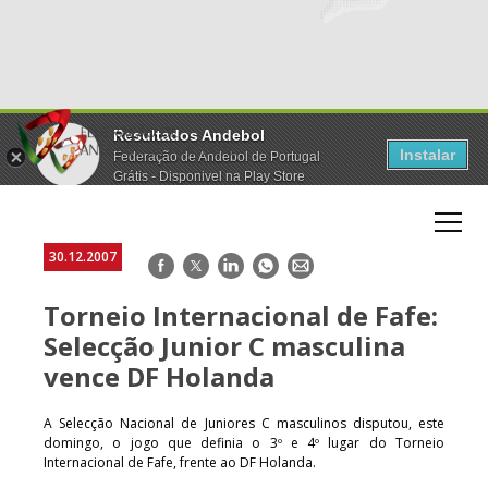
Resultados Andebol
Instalar
Federação de Andebol de Portugal
Grátis - Disponivel na Play Store
30.12.2007
Facebook
Twitter
LinkedIn
WhatsApp
E-
mail
Torneio Internacional de Fafe:
Selecção Junior C masculina
vence DF Holanda
A Selecção Nacional de Juniores C masculinos disputou, este
domingo, o jogo que definia o 3º e 4º lugar do Torneio
Internacional de Fafe, frente ao DF Holanda.