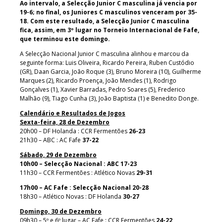
Ao intervalo, a Selecção Junior C masculina já vencia por
19-6; no final, os Juniores C masculinos venceram por 35-
18. Com este resultado, a Selecção Junior C masculina
fica, assim, em 3º lugar no Torneio Internacional de Fafe,
que terminou este domingo.
A Selecção Nacional Junior C masculina alinhou e marcou da
seguinte forma: Luis Oliveira, Ricardo Pereira, Ruben Custódio
(GR), Daan Garcia, João Roque (3), Bruno Moreira (10), Guilherme
Marques (2), Ricardo Proença, João Mendes (1), Rodrigo
Gonçalves (1), Xavier Barradas, Pedro Soares (5), Frederico
Malhão (9), Tiago Cunha (3), João Baptista (1) e Benedito Donge.
Calendário e Resultados de Jogos
Sexta-feira, 28 de Dezembro
20h00 – DF Holanda : CCR Fermentões
26-23
21h30 – ABC : AC Fafe
37-22
Sábado, 29 de Dezembro
10h00 – Selecção Nacional : ABC 17-23
11h30 – CCR Fermentões : Atlético Novas
29-31
17h00 – AC Fafe : Selecção Nacional 20-28
18h30 – Atlético Novas : DF Holanda
30-27
Domingo, 30 de Dezembro
09h30 – 5º e 6º lugar – AC Fafe : CCR Fermentões
24-22