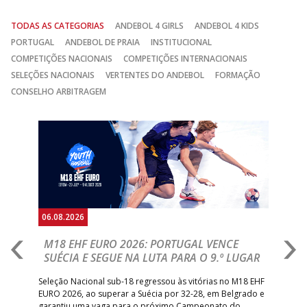
TODAS AS CATEGORIAS
ANDEBOL 4 GIRLS
ANDEBOL 4 KIDS
PORTUGAL
ANDEBOL DE PRAIA
INSTITUCIONAL
COMPETIÇÕES NACIONAIS
COMPETIÇÕES INTERNACIONAIS
SELEÇÕES NACIONAIS
VERTENTES DO ANDEBOL
FORMAÇÃO
CONSELHO ARBITRAGEM
Anterior
Seguin
06.08.2026
05.
M18 EHF EURO 2026: PORTUGAL VENCE
R
SUÉCIA E SEGUE NA LUTA PARA O 9.º LUGAR
R
bre
Seleção Nacional sub-18 regressou às vitórias no M18 EHF
San
EURO 2026, ao superar a Suécia por 32-28, em Belgrado e
Figu
garantiu uma vaga para o próximo Campeonato do
pro