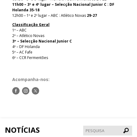
11h00 – 3º e 4º lugar – Selecção Nacional Junior C : DF
Holanda 35-18
12h00 – 1º e 2º lugar – ABC : Atlético Novas
29-27
Classificação Geral
1º – ABC
2º – Atlético Novas
3º – Selecção Nacional Junior C
4º – DF Holanda
5º – AC Fafe
6º – CCR Fermentões
Acompanha-nos:
Siga-
Siga-
Siga-
nos
nos
nos
no
no
no
Facebook
Instagram
Twitter
NOTÍCIAS
Pesqui