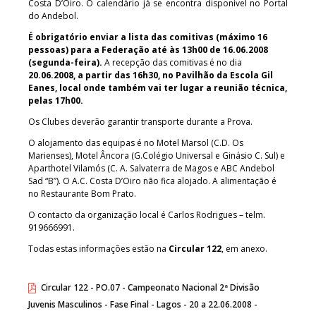
Costa D’Oiro. O calendário já se encontra disponível no Portal
do Andebol.
É obrigatório enviar a lista das comitivas (máximo 16
pessoas) para a Federação até às 13h00 de 16.06.2008
(segunda-feira).
A recepção das comitivas é no dia
20.06.2008, a partir das 16h30, no Pavilhão da Escola Gil
Eanes, local onde também vai ter lugar a reunião técnica,
pelas 17h00.
Os Clubes deverão garantir transporte durante a Prova.
O alojamento das equipas é no Motel Marsol (C.D. Os
Marienses), Motel Âncora (G.Colégio Universal e Ginásio C. Sul) e
Aparthotel Vilamós (C. A. Salvaterra de Magos e ABC Andebol
Sad “B”). O A.C. Costa D’Oiro não fica alojado. A alimentação é
no Restaurante Bom Prato.
O contacto da organização local é Carlos Rodrigues – telm.
919666991.
Todas estas informações estão na
Circular 122
, em anexo.
Circular 122 - PO.07 - Campeonato Nacional 2ª Divisão
Juvenis Masculinos - Fase Final - Lagos - 20 a 22.06.2008 -