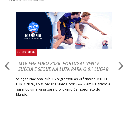
Anterior
Seguin
06.08.2026
05.
M18 EHF EURO 2026: PORTUGAL VENCE
R
SUÉCIA E SEGUE NA LUTA PARA O 9.º LUGAR
R
bre
Seleção Nacional sub-18 regressou às vitórias no M18 EHF
San
EURO 2026, ao superar a Suécia por 32-28, em Belgrado e
Figu
garantiu uma vaga para o próximo Campeonato do
pro
Mundo.
tal