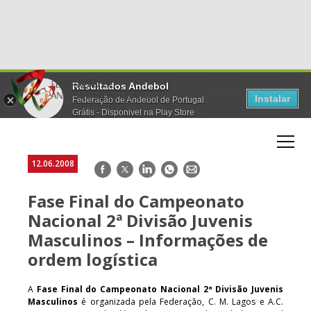
Resultados Andebol
Instalar
Federação de Andebol de Portugal
Grátis - Disponivel na Play Store
12.06.2008
Facebook
Twitter
LinkedIn
WhatsApp
E-
mail
Fase Final do Campeonato
Nacional 2ª Divisão Juvenis
Masculinos – Informações de
ordem logística
A
Fase Final do Campeonato Nacional 2ª Divisão Juvenis
Masculinos
é organizada pela Federação, C. M. Lagos e A.C.