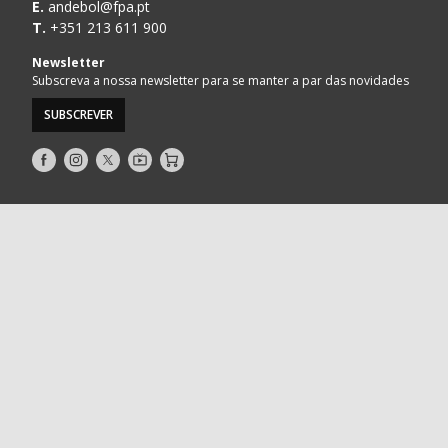
E.
andebol@fpa.pt
T.
+351 213 611 900
Newsletter
Subscreva a nossa newsletter para se manter a par das novidades
SUBSCREVER
Siga-
Siga-
Siga-
AndebolTV
Loja
nos
nos
nos
no
no
no
Facebook
Instagram
Twitter