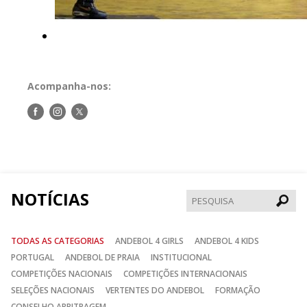
Acompanha-nos:
Siga-
Siga-
Siga-
nos
nos
nos
no
no
no
Facebook
Instagram
Twitter
NOTÍCIAS
Pesqui
TODAS AS CATEGORIAS
ANDEBOL 4 GIRLS
ANDEBOL 4 KIDS
PORTUGAL
ANDEBOL DE PRAIA
INSTITUCIONAL
COMPETIÇÕES NACIONAIS
COMPETIÇÕES INTERNACIONAIS
SELEÇÕES NACIONAIS
VERTENTES DO ANDEBOL
FORMAÇÃO
CONSELHO ARBITRAGEM