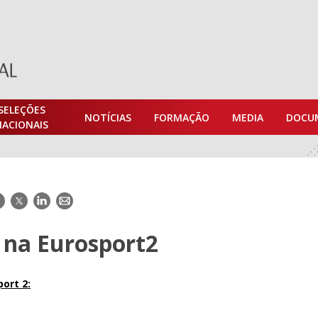
SELEÇÕES
NOTÍCIAS
FORMAÇÃO
MEDIA
DOCU
NACIONAIS
acebook
Twitter
LinkedIn
E-
mail
 na Eurosport2
ort 2: