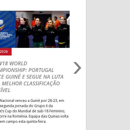
Seguinte
.2026
03.08.2026
 W18 WORLD
M18 EHF EURO 2026
MPIONSHIP: PORTUGAL
CEDE DIANTE DA HU
E GUINÉ E SEGUE NA LUTA
MAIN ROUND
 MELHOR CLASSIFICAÇÃO
Segunda parte dominada pelos
ÍVEL
derrota portuguesa por 35-45,
Grupo II da Main Round do Eu
Nacional venceu a Guiné por 28-23, em
Masculino, em Belgrado. Equip
 segunda jornada do Grupo II da
a entrar em campo esta terça-f
t’s Cup do Mundial de sub-18 Feminino,
horas.
orre na Roménia. Equipa das Quinas volta
 em campo esta quinta-feira.