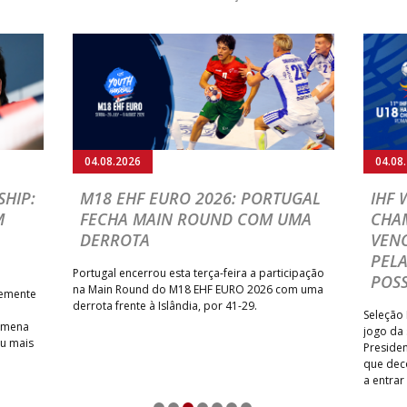
04.08.2026
04.08
HIP:
M18 EHF EURO 2026: PORTUGAL
IHF
M
FECHA MAIN ROUND COM UMA
CHA
DERROTA
VENC
PELA
Portugal encerrou esta terça-feira a participação
POSS
na Main Round do M18 EHF EURO 2026 com uma
temente
derrota frente à Islândia, por 41-29.
Seleção 
Romena
jogo da
iu mais
Presiden
que dec
a entrar