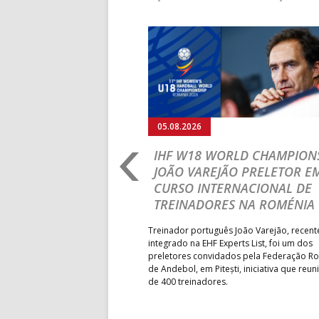
Anterior
05.08.2026
RLD CHAMPIONSHIP:
IHF W18 WORLD CHAMPIONS
PRIMEIRO
JOÃO VAREJÃO PRELETOR E
 DA FASE A
CURSO INTERNACIONAL DE
 PRESIDENT’S CUP
TREINADORES NA ROMÉNIA
 lugar na fase de grupos da
Treinador português João Varejão, recen
ortugal mede forças com o
integrado na EHF Experts List, foi um dos
-feira, no primeiro embate dos
preletores convidados pela Federação 
 entre o 17.º e 32.º lugare do
de Andebol, em Pitești, iniciativa que reun
do sub-18 Feminino.
de 400 treinadores.