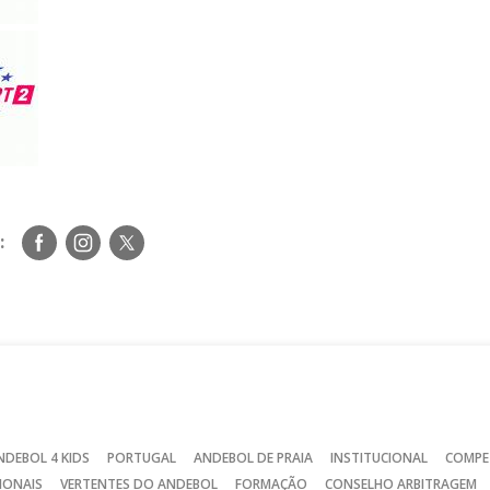
Siga-
Siga-
Siga-
:
nos
nos
nos
no
no
no
Facebook
Instagram
Twitter
NDEBOL 4 KIDS
PORTUGAL
ANDEBOL DE PRAIA
INSTITUCIONAL
COMPE
IONAIS
VERTENTES DO ANDEBOL
FORMAÇÃO
CONSELHO ARBITRAGEM