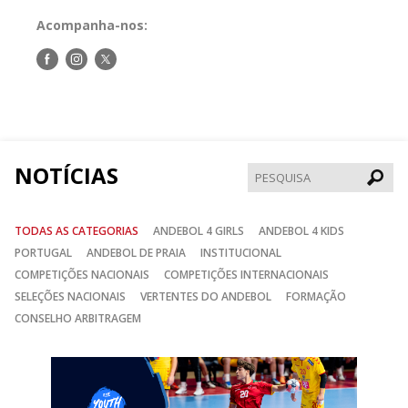
Acompanha-nos:
Siga-
Siga-
Siga-
nos
nos
nos
no
no
no
Facebook
Instagram
Twitter
NOTÍCIAS
Pesqui
TODAS AS CATEGORIAS
ANDEBOL 4 GIRLS
ANDEBOL 4 KIDS
PORTUGAL
ANDEBOL DE PRAIA
INSTITUCIONAL
COMPETIÇÕES NACIONAIS
COMPETIÇÕES INTERNACIONAIS
SELEÇÕES NACIONAIS
VERTENTES DO ANDEBOL
FORMAÇÃO
CONSELHO ARBITRAGEM
Anterior
Seguin