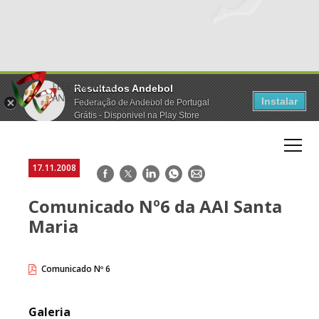
Resultados Andebol
Instalar
Federação de Andebol de Portugal
Grátis - Disponivel na Play Store
17.11.2008
Facebook
Twitter
LinkedIn
WhatsApp
E-
mail
Comunicado Nº6 da AAI Santa
Maria
Comunicado Nº 6
Galeria