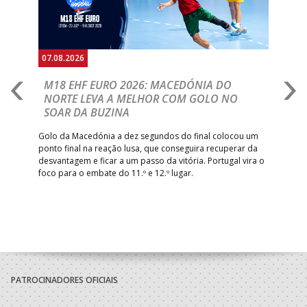
07.08.2026
06.
A
M18 EHF EURO 2026: MACEDÓNIA DO
D
NORTE LEVA A MELHOR COM GOLO NO
Com
SOAR DA BUZINA
épo
o de
arra
 o
Golo da Macedónia a dez segundos do final colocou um
de
ponto final na reação lusa, que conseguira recuperar da
desvantagem e ficar a um passo da vitória. Portugal vira o
foco para o embate do 11.º e 12.º lugar.
PATROCINADORES OFICIAIS