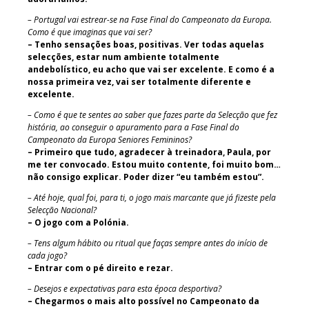
– Portugal vai estrear-se na Fase Final do Campeonato da Europa.
Como é que imaginas que vai ser?
– Tenho sensações boas, positivas. Ver todas aquelas
selecções, estar num ambiente totalmente
andebolístico, eu acho que vai ser excelente. E como é a
nossa primeira vez, vai ser totalmente diferente e
excelente.
– Como é que te sentes ao saber que fazes parte da Selecção que fez
história, ao conseguir o apuramento para a Fase Final do
Campeonato da Europa Seniores Femininos?
– Primeiro que tudo, agradecer à treinadora, Paula, por
me ter convocado. Estou muito contente, foi muito bom…
não consigo explicar. Poder dizer “eu também estou”.
– Até hoje, qual foi, para ti, o jogo mais marcante que já fizeste pela
Selecção Nacional?
– O jogo com a Polónia.
– Tens algum hábito ou ritual que faças sempre antes do início de
cada jogo?
– Entrar com o pé direito e rezar.
– Desejos e expectativas para esta época desportiva?
– Chegarmos o mais alto possível no Campeonato da