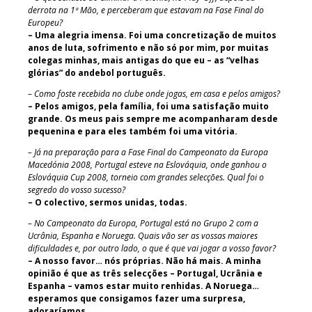
derrota na 1ª Mão, e perceberam que estavam na Fase Final do
Europeu?
– Uma alegria imensa. Foi uma concretização de muitos
anos de luta, sofrimento e não só por mim, por muitas
colegas minhas, mais antigas do que eu – as “velhas
glórias” do andebol português.
– Como foste recebida no clube onde jogas, em casa e pelos amigos?
– Pelos amigos, pela família, foi uma satisfação muito
grande. Os meus pais sempre me acompanharam desde
pequenina e para eles também foi uma vitória.
– Já na preparação para a Fase Final do Campeonato da Europa
Macedónia 2008, Portugal esteve na Eslováquia, onde ganhou o
Eslováquia Cup 2008, torneio com grandes selecções. Qual foi o
segredo do vosso sucesso?
– O colectivo, sermos unidas, todas.
– No Campeonato da Europa, Portugal está no Grupo 2 com a
Ucrânia, Espanha e Noruega. Quais vão ser as vossas maiores
dificuldades e, por outro lado, o que é que vai jogar a vosso favor?
– A nosso favor… nós próprias. Não há mais. A minha
opinião é que as três selecções – Portugal, Ucrânia e
Espanha – vamos estar muito renhidas. A Noruega…
esperamos que consigamos fazer uma surpresa,
adoraríamos.