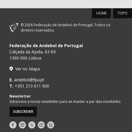
HOME
TOPO
© 2026 Federação de Andebol de Portugal. Todos os
direitos reservados.
Federação de Andebol de Portugal
Calçada da Ajuda, 63-69
1300-006 Lisboa
Ver no Mapa
E.
andebol@fpa.pt
T.
+351 213 611 900
Newsletter
Subscreva a nossa newsletter para se manter a par das novidades
SUBSCREVER
Siga-
Siga-
Siga-
AndebolTV
Loja
nos
nos
nos