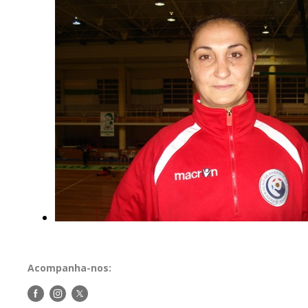
Acompanha-nos:
Siga-
Siga-
Siga-