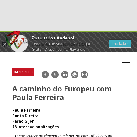
Resultados Andebol
Instalar
Federação de Andebol de Portugal
Grátis - Disponivel na Play Store
04.12.2008
Facebook
Twitter
LinkedIn
WhatsApp
E-
mail
A caminho do Europeu com
Paula Ferreira
Paula Ferreira
Ponta Direita
Farho Gijon
78 internacionalizações
– O que sentiste ao eliminar a Polónia, no Play-Off, depois da