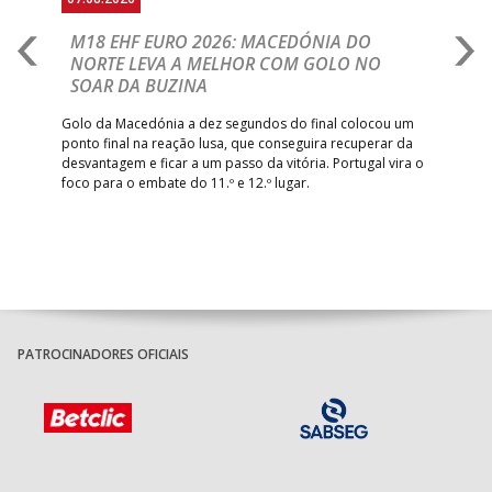
A
M18 EHF EURO 2026: MACEDÓNIA DO
D
NORTE LEVA A MELHOR COM GOLO NO
Com
SOAR DA BUZINA
épo
o de
arra
 o
Golo da Macedónia a dez segundos do final colocou um
de
ponto final na reação lusa, que conseguira recuperar da
desvantagem e ficar a um passo da vitória. Portugal vira o
foco para o embate do 11.º e 12.º lugar.
PATROCINADORES OFICIAIS