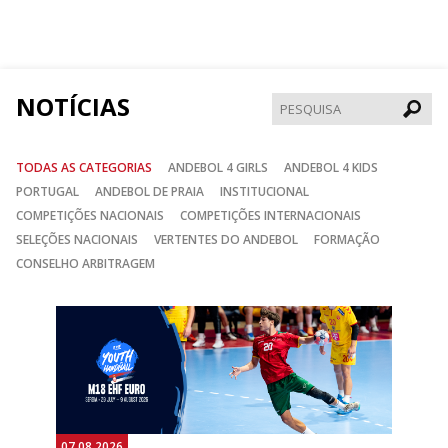
nos
nos
nos
no
no
no
Facebook
Instagram
Twitter
NOTÍCIAS
Pesqui
TODAS AS CATEGORIAS
ANDEBOL 4 GIRLS
ANDEBOL 4 KIDS
PORTUGAL
ANDEBOL DE PRAIA
INSTITUCIONAL
COMPETIÇÕES NACIONAIS
COMPETIÇÕES INTERNACIONAIS
SELEÇÕES NACIONAIS
VERTENTES DO ANDEBOL
FORMAÇÃO
CONSELHO ARBITRAGEM
Anterior
Seguin
07.08.2026
06.