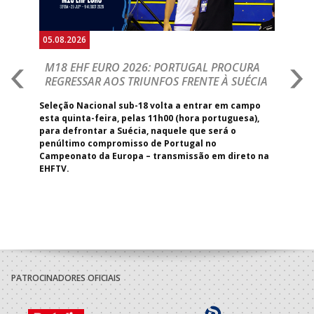
05.08.2026
05.
M18 EHF EURO 2026: PORTUGAL PROCURA
I
REGRESSAR AOS TRIUNFOS FRENTE À SUÉCIA
O
E
s,
Seleção Nacional sub-18 volta a entrar em campo
na
esta quinta-feira, pelas 11h00 (hora portuguesa),
Dep
 dos
para defrontar a Suécia, naquele que será o
Pre
penúltimo compromisso de Portugal no
est
Campeonato da Europa – transmissão em direto na
Apu
EHFTV.
Cam
PATROCINADORES OFICIAIS