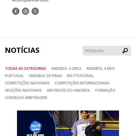
Siga-
Siga-
Siga-
nos
nos
nos
no
no
no
Facebook
Instagram
Twitter
NOTÍCIAS
Pesqui
TODAS AS CATEGORIAS
ANDEBOL 4 GIRLS
ANDEBOL 4 KIDS
PORTUGAL
ANDEBOL DE PRAIA
INSTITUCIONAL
COMPETIÇÕES NACIONAIS
COMPETIÇÕES INTERNACIONAIS
SELEÇÕES NACIONAIS
VERTENTES DO ANDEBOL
FORMAÇÃO
CONSELHO ARBITRAGEM
Anterior
Seguin