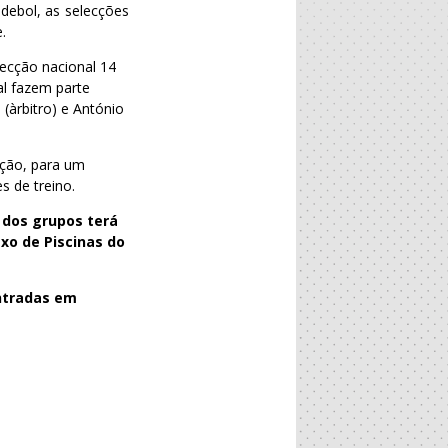
debol, as selecções
.
lecção nacional 14
al fazem parte
(àrbitro) e António
ição, para um
s de treino.
 dos grupos terá
exo de Piscinas do
ontradas em