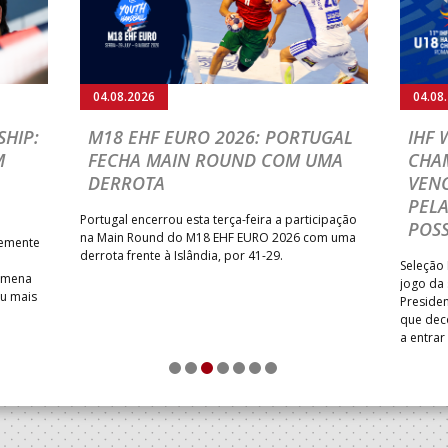
04.08.2026
04.08
HIP:
M18 EHF EURO 2026: PORTUGAL
IHF
M
FECHA MAIN ROUND COM UMA
CHA
DERROTA
VENC
PELA
Portugal encerrou esta terça-feira a participação
POSS
na Main Round do M18 EHF EURO 2026 com uma
temente
derrota frente à Islândia, por 41-29.
Seleção 
Romena
jogo da
iu mais
Presiden
que dec
a entrar
1
2
3
4
5
6
7