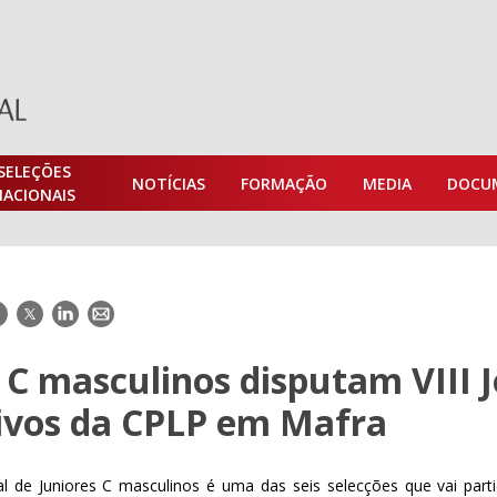
SELEÇÕES
NOTÍCIAS
FORMAÇÃO
MEDIA
DOCU
NACIONAIS
acebook
Twitter
LinkedIn
E-
mail
 C masculinos disputam VIII 
ivos da CPLP em Mafra
l de Juniores C masculinos é uma das seis selecções que vai partic