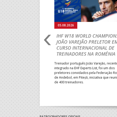
05.08.2026
RLD CHAMPIONSHIP:
IHF W18 WORLD CHAMPIONS
PRIMEIRO
JOÃO VAREJÃO PRELETOR E
 DA FASE A
CURSO INTERNACIONAL DE
 PRESIDENT’S CUP
TREINADORES NA ROMÉNIA
 lugar na fase de grupos da
Treinador português João Varejão, recen
ortugal mede forças com o
integrado na EHF Experts List, foi um dos
-feira, no primeiro embate dos
preletores convidados pela Federação 
 entre o 17.º e 32.º lugare do
de Andebol, em Pitești, iniciativa que reun
do sub-18 Feminino.
de 400 treinadores.
PATROCINADORES OFICIAIS