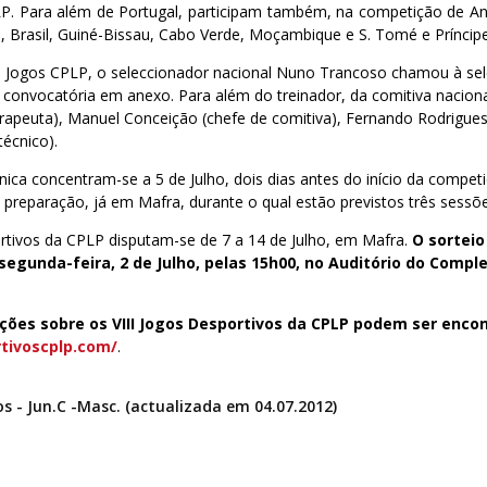
P. Para além de Portugal, participam também, na competição de An
, Brasil, Guiné-Bissau, Cabo Verde, Moçambique e S. Tomé e Príncipe
III Jogos CPLP, o seleccionador nacional Nuno Trancoso chamou à se
 convocatória em anexo. Para além do treinador, da comitiva nacion
terapeuta), Manuel Conceição (chefe de comitiva), Fernando Rodrigues 
técnico).
cnica concentram-se a 5 de Julho, dois dias antes do início da compet
preparação, já em Mafra, durante o qual estão previstos três sessõe
rtivos da CPLP disputam-se de 7 a 14 de Julho, em Mafra.
O sorteio
segunda-feira, 2 de Julho, pelas 15h00, no Auditório do Compl
ções sobre os VIII Jogos Desportivos da CPLP podem ser enc
tivoscplp.com/
.
s - Jun.C -Masc. (actualizada em 04.07.2012)