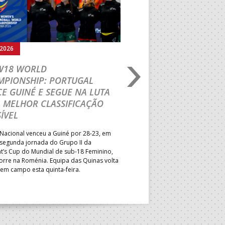
.2026
03.08.2026
 W18 WORLD
M18 EHF EURO 2026
MPIONSHIP: PORTUGAL
CEDE DIANTE DA HU
E GUINÉ E SEGUE NA LUTA
MAIN ROUND
 MELHOR CLASSIFICAÇÃO
Segunda parte dominada pelos
ÍVEL
derrota portuguesa por 35-45,
Grupo II da Main Round do Eu
Nacional venceu a Guiné por 28-23, em
Masculino, em Belgrado. Equip
 segunda jornada do Grupo II da
a entrar em campo esta terça-f
t’s Cup do Mundial de sub-18 Feminino,
horas.
orre na Roménia. Equipa das Quinas volta
 em campo esta quinta-feira.