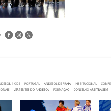
Siga-
Siga-
Siga-
:
nos
nos
nos
no
no
no
Facebook
Instagram
Twitter
NDEBOL 4 KIDS
PORTUGAL
ANDEBOL DE PRAIA
INSTITUCIONAL
COMPE
IONAIS
VERTENTES DO ANDEBOL
FORMAÇÃO
CONSELHO ARBITRAGEM