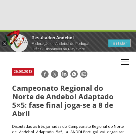
Resultados Andebol
Instalar
Federação de Andebol de Portugal
Grátis - Disponivel na Play Store
26.03.2013
Facebook
Twitter
LinkedIn
WhatsApp
E-
mail
Campeonato Regional do
Norte de Andebol Adaptado
5×5: fase final joga-se a 8 de
Abril
Disputadas as três jornadas do Campeonato Regional do Norte
de Andebol Adaptado 5×5, a ANDDI-Portugal vai organizar