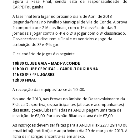
agora a Fase Final, sendo esta da responsabilidade do
CARPDTouguinha.
A fase final terá lugar no próximo dia 8 de Abril de 2013
(segunda-feira), no Pavilhão Municipal de Vila do Conde. A prova
é composta por 2 Meias-finais, com o 1º classificado das 3
jornadas a jogar contra o 4º e o 2º a jogar com o 3º classificado.
Os vencedores discutem a Final e os vencidos o jogo da
atribuição do 3º e 4º lugar.
O calendário de jogos é o seguinte:
10h30 CLUBE GAIA – MADI-V.CONDE
11h00 CLUBE CERCIFAF – CARPD-TOUGUINHA
11h30 3º / 4º LUGARES
12h00 FINAL
A recepção das equipas faz-se às 10h00.
No ano de 2013, nas Provas no âmbito do Desenvolvimento da
Prática Desportiva, os participantes (atletas e acompanhantes)
das Instituições/Clubes filiadas na ANDDI pagam uma taxa de
inscrição de €2,00. Para as não-filiadas a taxa é de €7,00.
As inscrições devem ser feitas para a ANDDI (Fax 227.129.143 ou
email
info@anddi.pt
) até ao próximo dia 29 de março de 2013. A
ficha de inscrição encontra-se em anexo.