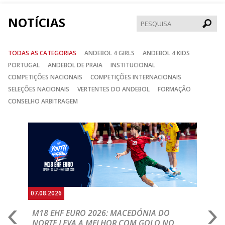
NOTÍCIAS
Pesqui
TODAS AS CATEGORIAS
ANDEBOL 4 GIRLS
ANDEBOL 4 KIDS
PORTUGAL
ANDEBOL DE PRAIA
INSTITUCIONAL
COMPETIÇÕES NACIONAIS
COMPETIÇÕES INTERNACIONAIS
SELEÇÕES NACIONAIS
VERTENTES DO ANDEBOL
FORMAÇÃO
CONSELHO ARBITRAGEM
Anterior
Seguin
07.08.2026
06.
A
M18 EHF EURO 2026: MACEDÓNIA DO
D
NORTE LEVA A MELHOR COM GOLO NO