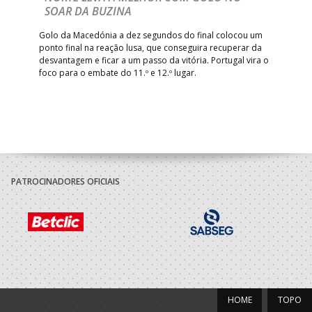
Com
SOAR DA BUZINA
épo
o de
arra
 o
Golo da Macedónia a dez segundos do final colocou um
de
ponto final na reação lusa, que conseguira recuperar da
desvantagem e ficar a um passo da vitória. Portugal vira o
foco para o embate do 11.º e 12.º lugar.
PATROCINADORES OFICIAIS
HOME
TOPO