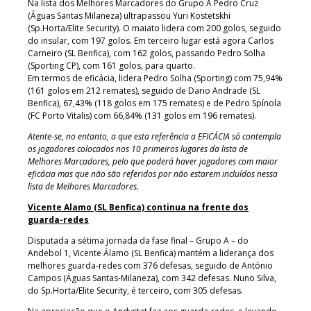
Na lista dos Melhores Marcadores do Grupo A Pedro Cruz
(Águas Santas Milaneza) ultrapassou Yuri Kostetskhi
(Sp.Horta/Elite Security). O maiato lidera com 200 golos, seguido
do insular, com 197 golos. Em terceiro lugar está agora Carlos
Carneiro (SL Benfica), com 162 golos, passando Pedro Solha
(Sporting CP), com 161 golos, para quarto.
Em termos de eficácia, lidera Pedro Solha (Sporting) com 75,94%
(161 golos em 212 remates), seguido de Dario Andrade (SL
Benfica), 67,43% (118 golos em 175 remates) e de Pedro Spínola
(FC Porto Vitalis) com 66,84% (131 golos em 196 remates).
Atente-se, no entanto, a que esta referência a EFICÁCIA só contempla
os jogadores colocados nos 10 primeiros lugares da lista de
Melhores Marcadores, pelo que poderá haver jogadores com maior
eficácia mas que não são referidos por não estarem incluídos nessa
lista de Melhores Marcadores.
Vicente Alamo (SL Benfica) continua na frente dos
guarda-redes
Disputada a sétima jornada da fase final – Grupo A – do
Andebol 1, Vicente Álamo (SL Benfica) mantém a liderança dos
melhores guarda-redes com 376 defesas, seguido de António
Campos (Águas Santas-Milaneza), com 342 defesas. Nuno Silva,
do Sp.Horta/Elite Security, é terceiro, com 305 defesas.