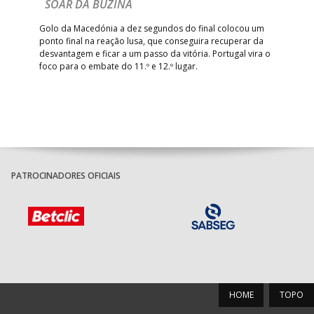
Com
SOAR DA BUZINA
épo
o de
arra
 o
Golo da Macedónia a dez segundos do final colocou um
de
ponto final na reação lusa, que conseguira recuperar da
desvantagem e ficar a um passo da vitória. Portugal vira o
foco para o embate do 11.º e 12.º lugar.
PATROCINADORES OFICIAIS
HOME
TOPO