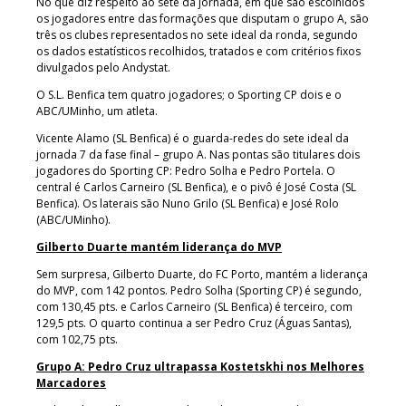
No que diz respeito ao sete da jornada, em que são escolhidos
os jogadores entre das formações que disputam o grupo A, são
três os clubes representados no sete ideal da ronda, segundo
os dados estatísticos recolhidos, tratados e com critérios fixos
divulgados pelo Andystat.
O S.L. Benfica tem quatro jogadores; o Sporting CP dois e o
ABC/UMinho, um atleta.
Vicente Alamo (SL Benfica) é o guarda-redes do sete ideal da
jornada 7 da fase final – grupo A. Nas pontas são titulares dois
jogadores do Sporting CP: Pedro Solha e Pedro Portela. O
central é Carlos Carneiro (SL Benfica), e o pivô é José Costa (SL
Benfica). Os laterais são Nuno Grilo (SL Benfica) e José Rolo
(ABC/UMinho).
Gilberto Duarte mantém liderança do MVP
Sem surpresa, Gilberto Duarte, do FC Porto, mantém a liderança
do MVP, com 142 pontos. Pedro Solha (Sporting CP) é segundo,
com 130,45 pts. e Carlos Carneiro (SL Benfica) é terceiro, com
129,5 pts. O quarto continua a ser Pedro Cruz (Águas Santas),
com 102,75 pts.
Grupo A: Pedro Cruz ultrapassa Kostetskhi nos Melhores
Marcadores