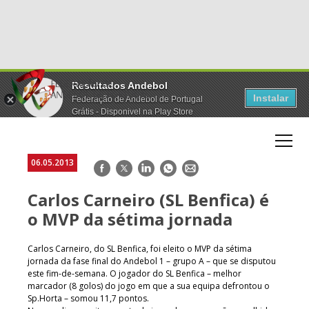
Resultados Andebol
Instalar
Federação de Andebol de Portugal
Grátis - Disponivel na Play Store
06.05.2013
Facebook
Twitter
LinkedIn
WhatsApp
E-
mail
Carlos Carneiro (SL Benfica) é
o MVP da sétima jornada
Carlos Carneiro, do SL Benfica, foi eleito o MVP da sétima
jornada da fase final do Andebol 1 – grupo A – que se disputou
este fim-de-semana. O jogador do SL Benfica – melhor
marcador (8 golos) do jogo em que a sua equipa defrontou o
Sp.Horta – somou 11,7 pontos.