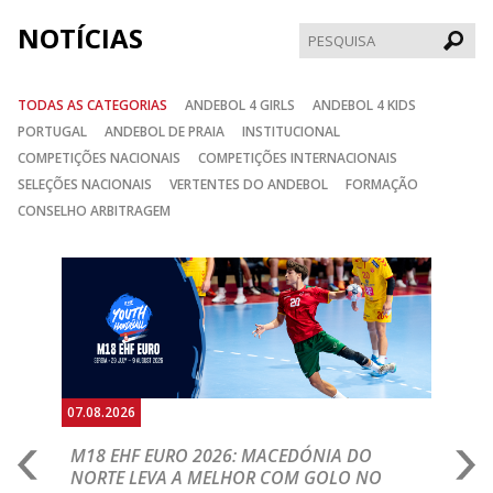
NOTÍCIAS
Pesqui
TODAS AS CATEGORIAS
ANDEBOL 4 GIRLS
ANDEBOL 4 KIDS
PORTUGAL
ANDEBOL DE PRAIA
INSTITUCIONAL
COMPETIÇÕES NACIONAIS
COMPETIÇÕES INTERNACIONAIS
SELEÇÕES NACIONAIS
VERTENTES DO ANDEBOL
FORMAÇÃO
CONSELHO ARBITRAGEM
Anterior
Seguin
07.08.2026
06.
A
M18 EHF EURO 2026: MACEDÓNIA DO
D
NORTE LEVA A MELHOR COM GOLO NO