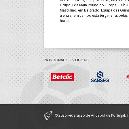
Grupo II da Main Round do Europeu Sub-1
enceu a Guiné por 28-23, em
Masculino, em Belgrado. Equipa das Quina
rnada do Grupo II da
a entrar em campo esta terça-feira, pelas
 Mundial de sub-18 Feminino,
horas.
énia. Equipa das Quinas volta
sta quinta-feira.
PATROCINADORES OFICIAIS
© 2026 Federação de Andebol de Portugal. T