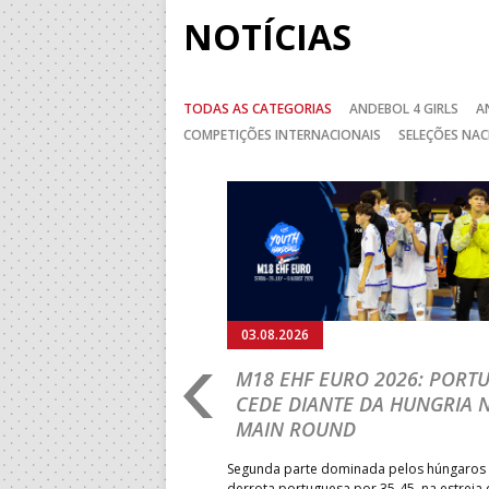
NOTÍCIAS
TODAS AS CATEGORIAS
ANDEBOL 4 GIRLS
A
COMPETIÇÕES INTERNACIONAIS
SELEÇÕES NAC
Anterior
03.08.2026
RLD
M18 EHF EURO 2026: PORT
IP: PORTUGAL
CEDE DIANTE DA HUNGRIA 
É E SEGUE NA LUTA
MAIN ROUND
R CLASSIFICAÇÃO
Segunda parte dominada pelos húngaros 
derrota portuguesa por 35-45, na estreia