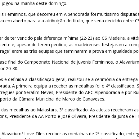
 se jogou na manhã deste domingo.
enis Femininos, que decorreu em Alpendorada foi muitíssimo disputad
va em aberto para a a atribuição do título, que seria decidido entre 
r de ter vencido pela diferença mínima (22-23) ao CS Madeira, a vitó
ciente e, apesar de terem perdido, as madeirenses festejaram a conq
erage” entre as três equipas que terminaram a prova em igualdade pon
ase final do Campeonato Nacional de Juvenis Femininos, o Alavarium
or 20-30.
 e definida a classificação geral, realizou-se a cerimónia da entrega
rada. A primeira equipa a receber as medalhas foi o 4º classificado, 
regues por Serafim Neves, Presidente do ARC Alpendorada e por Rui
porto da Câmara Municipal de Marco de Canaveses.
 das medalhas ao Maiastars, 3º classificado. As atletas receberam a
ns, Presidente da AA Porto e José Oliveira, Presidente da Junta de F
o Alavarium/ Love Tiles receber as medalhas de 2º classificado, entr