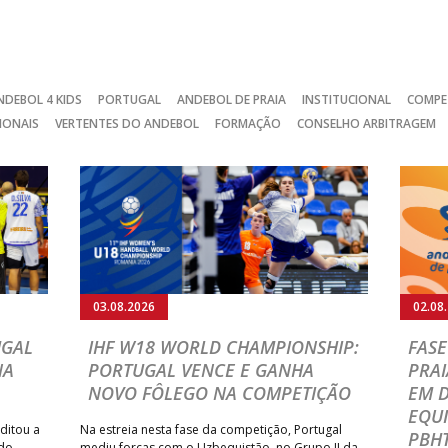
NDEBOL 4 KIDS
PORTUGAL
ANDEBOL DE PRAIA
INSTITUCIONAL
COMPE
IONAIS
VERTENTES DO ANDEBOL
FORMAÇÃO
CONSELHO ARBITRAGEM
03.08.2026
02.08
UGAL
IHF W18 WORLD CHAMPIONSHIP:
FASE
NA
PORTUGAL VENCE E GANHA
PRAI
NOVO FÔLEGO NA COMPETIÇÃO
EM 
EQU
ditou a
Na estreia nesta fase da competição, Portugal
PBHT
 do
mediu forças com o Uzbequistão, no Grupo II da