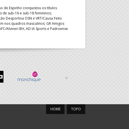
primeira vez; Associação Desp
 de Espinho conquistou os títulos
primeiro desaire mas manteve 
s de sub-16 e sub-18 femininos;
no quadro feminino, num dia q
ção Desportiva OSN e VRT/Causa Feito
descidas e as vagas para o PB
ram nos quadros masculinos; GR Amigos
AFC/Alvineri BH, AD IA Sports e Padroense
asseguraram o direito desportivo de
ar no Portugal Beach Handball Tour 2027.
HOME
TOPO