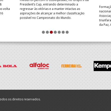
8
President’s Cup, entrando determinado a
Formação
s volta
regressar às vitórias e a manter intactas as
nacionai
 16
aspirações de alcançar a melhor classificação
Associa
possível no Campeonato do Mundo.
triunfa
da Paz, 
FC – AP 
1
2
3
4
5
6
7
particip
odos os direitos reservados.