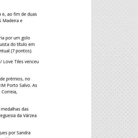
a e, ao fim de duas
CS Madeira e
ria por um golo
uista do título em
tual (7 pontos).
/ Love Tiles venceu
 de prémios, no
SIM Porto Salvo. As
 Correia,
s medalhas das
reguesia da Várzea
egues por Sandra