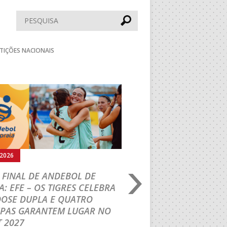
Pesquisar
TIÇÕES NACIONAIS
Seguinte
.2026
02.08.2026
 FINAL DE ANDEBOL DE
PORTUGAL BEACH H
A: EFE – OS TIGRES CELEBRA
TOUR: VRT/LEMAR 
DOSE DUPLA E QUATRO
TÍTULO INÉDITO EM
IPAS GARANTEM LUGAR NO
Formação de Leiria superou o
 2027
shoot-out e sagrou-se Campeã