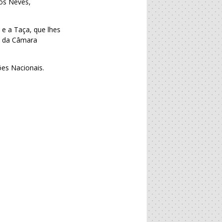
gos Neves,
e a Taça, que lhes
te da Câmara
es Nacionais.