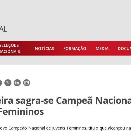
SELEÇÕES
NOTÍCIAS
FORMAÇÃO
MEDIA
DOCU
NACIONAIS
acebook
Twitter
LinkedIn
E-
mail
ira sagra-se Campeã Naciona
 Femininos
ovo Campeão Nacional de Juvenis Femininos, título que alcançou na 