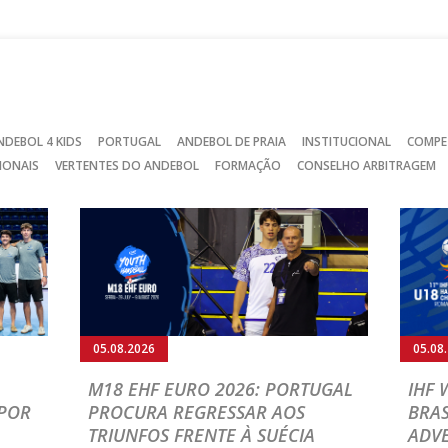
Facebook
Instagram
Twitter
NDEBOL 4 KIDS
PORTUGAL
ANDEBOL DE PRAIA
INSTITUCIONAL
COMPE
IONAIS
VERTENTES DO ANDEBOL
FORMAÇÃO
CONSELHO ARBITRAGEM
05.08.2026
05.08
M18 EHF EURO 2026: PORTUGAL
IHF
POR
PROCURA REGRESSAR AOS
BRAS
TRIUNFOS FRENTE À SUÉCIA
ADVE