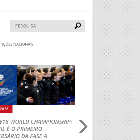
Pesquisar
TIÇÕES NACIONAIS
Seguinte
.2026
05.08.2026
 W18 WORLD CHAMPIONSHIP:
IHF W18 WORLD CH
IL É O PRIMEIRO
JOÃO VAREJÃO PREL
RSÁRIO DA FASE A
CURSO INTERNACIO