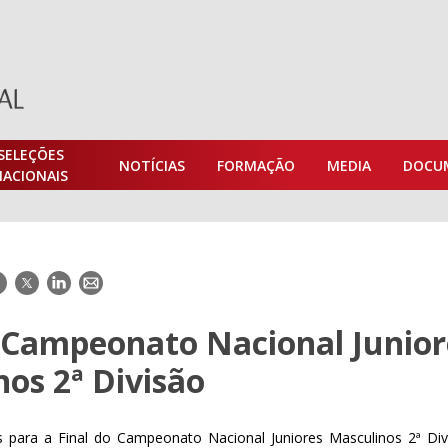
SELEÇÕES
NOTÍCIAS
FORMAÇÃO
MEDIA
DOCU
NACIONAIS
acebook
Twitter
LinkedIn
E-
mail
o Campeonato Nacional Junior
os 2ª Divisão
 para a Final do Campeonato Nacional Juniores Masculinos 2ª Div