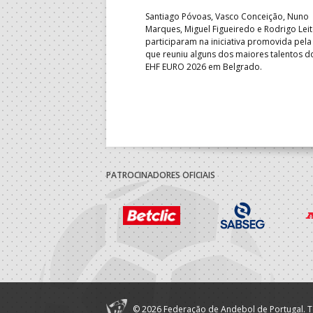
b-18 regressou às vitórias no
Santiago Póvoas, Vasco Conceição, Nuno
 ao superar a Suécia por 32-
Marques, Miguel Figueiredo e Rodrigo Lei
garantiu uma vaga para o
participaram na iniciativa promovida pela
to do Mundo.
que reuniu alguns dos maiores talentos 
EHF EURO 2026 em Belgrado.
PATROCINADORES OFICIAIS
© 2026 Federação de Andebol de Portugal. T