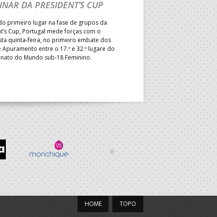
INAR DA PRESIDENT’S CUP
TREINADORES NA R
o primeiro lugar na fase de grupos da
Treinador português João Var
t’s Cup, Portugal mede forças com o
integrado na EHF Experts List, 
esta quinta-feira, no primeiro embate dos
preletores convidados pela 
 Apuramento entre o 17.º e 32.º lugare do
de Andebol, em Pitești, iniciat
ato do Mundo sub-18 Feminino.
de 400 treinadores.
HOME
TOPO