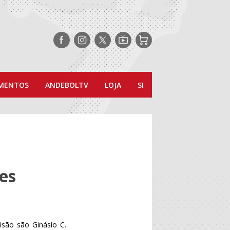
Siga-
Siga-
Siga-
AndebolTV
Loja
nos
nos
nos
no
no
no
Facebook
Instagram
Twitter
MENTOS
ANDEBOLTV
LOJA
SI
es
isão são Ginásio C.