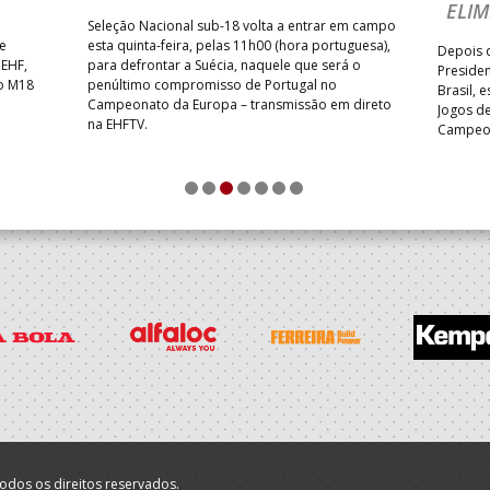
ELIM
Seleção Nacional sub-18 volta a entrar em campo
te
esta quinta-feira, pelas 11h00 (hora portuguesa),
Depois d
 EHF,
para defrontar a Suécia, naquele que será o
Presiden
do M18
penúltimo compromisso de Portugal no
Brasil, 
Campeonato da Europa – transmissão em direto
Jogos de
na EHFTV.
Campeon
1
2
3
4
5
6
7
odos os direitos reservados.