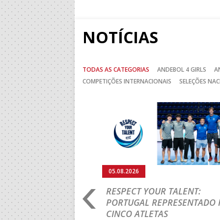
NOTÍCIAS
TODAS AS CATEGORIAS
ANDEBOL 4 GIRLS
A
COMPETIÇÕES INTERNACIONAIS
SELEÇÕES NAC
Anterior
05.08.2026
RO 2026: PORTUGAL
RESPECT YOUR TALENT:
IA E SEGUE NA LUTA
PORTUGAL REPRESENTADO 
LUGAR
CINCO ATLETAS