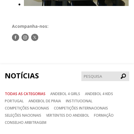
Acompanha-nos:
Siga-
Siga-
Siga-
nos
nos
nos
no
no
no
Facebook
Instagram
Twitter
NOTÍCIAS
Pesqui
TODAS AS CATEGORIAS
ANDEBOL 4 GIRLS
ANDEBOL 4 KIDS
PORTUGAL
ANDEBOL DE PRAIA
INSTITUCIONAL
COMPETIÇÕES NACIONAIS
COMPETIÇÕES INTERNACIONAIS
SELEÇÕES NACIONAIS
VERTENTES DO ANDEBOL
FORMAÇÃO
CONSELHO ARBITRAGEM