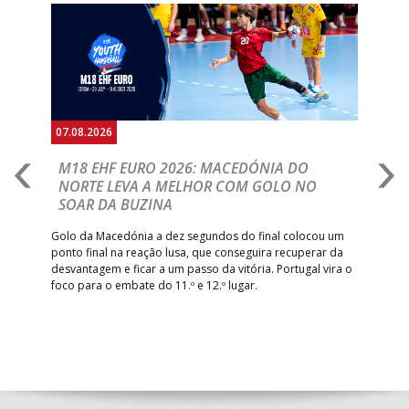
Anterior
Seguin
07.08.2026
06.
A
M18 EHF EURO 2026: MACEDÓNIA DO
D
NORTE LEVA A MELHOR COM GOLO NO
Com
SOAR DA BUZINA
épo
o de
arra
 o
Golo da Macedónia a dez segundos do final colocou um
de
ponto final na reação lusa, que conseguira recuperar da
desvantagem e ficar a um passo da vitória. Portugal vira o
foco para o embate do 11.º e 12.º lugar.