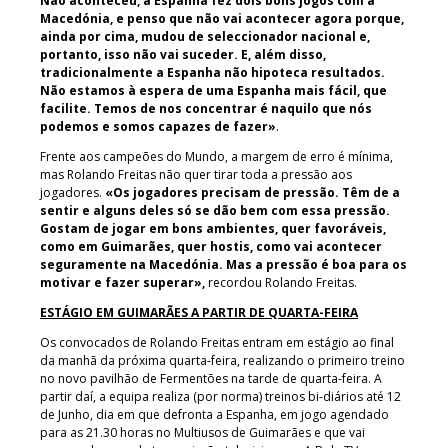
Não aconteceu, a Espanha fez dois bons jogos com a
Macedónia, e penso que não vai acontecer agora porque,
ainda por cima, mudou de seleccionador nacional e,
portanto, isso não vai suceder. E, além disso,
tradicionalmente a Espanha não hipoteca resultados.
Não estamos à espera de uma Espanha mais fácil, que
facilite. Temos de nos concentrar é naquilo que nós
podemos e somos capazes de fazer»
.
Frente aos campeões do Mundo, a margem de erro é mínima,
mas Rolando Freitas não quer tirar toda a pressão aos
jogadores.
«Os jogadores precisam de pressão. Têm de a
sentir e alguns deles só se dão bem com essa pressão.
Gostam de jogar em bons ambientes, quer favoráveis,
como em Guimarães, quer hostis, como vai acontecer
seguramente na Macedónia. Mas a pressão é boa para os
motivar e fazer superar»,
recordou Rolando Freitas.
ESTÁGIO EM GUIMARÃES A PARTIR DE QUARTA-FEIRA
Os convocados de Rolando Freitas entram em estágio ao final
da manhã da próxima quarta-feira, realizando o primeiro treino
no novo pavilhão de Fermentões na tarde de quarta-feira. A
partir daí, a equipa realiza (por norma) treinos bi-diários até 12
de Junho, dia em que defronta a Espanha, em jogo agendado
para as 21.30 horas no Multiusos de Guimarães e que vai