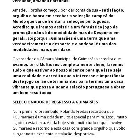
vereador, Amadeu Portilha».
Amadeu Portilha começou por dar conta da sua
«satisfação,
orgulho e honra em receber a selecção campeã do
Mundo que vai defrontar a selecção portuguesa.
Acredito que iremos assistir a um fantástico jogo de
promoção não só da modalidade mas do Desporto em
geral»,
até porque
«Guimarães é uma terra que ama
verdadeiramente o desporto e o andebol é uma das
modalidades mais queridas»
.
O vereador da Câmara Municipal de Guimarães acredita que
«vamos ter o Multiusos completamente cheio, faremos
tudo o que estiver ao nosso alcance para que isso seja
uma realidade e acredito que o interesse e importância
deste jogo serão determinantes para termos uma casa
vibrante que possa ajudar a seleção portuguesa a obter
um bom resultado»
SELECCIONADOR DE REGRESSO A GUIMARÃES
Num primeiro preâmbulo, Rolando Freitas recordou que
«Guimarães é uma cidade muito especial para mim. Estou muito
ligado a esta terra. Ainda hoje sinto muito tudo o que envolve
Guimarães e retorno a esta casa com grande orgulho que volto
a jogar nesta excelente instalação desportiva».