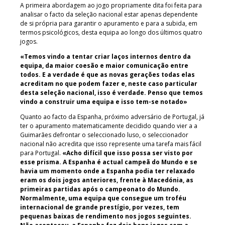
A primeira abordagem ao jogo propriamente dita foi feita para
analisar o facto da seleção nacional estar apenas dependente
de si própria para garantir o apuramento e para a subida, em
termos psicológicos, desta equipa ao longo dos últimos quatro
jogos.
«Temos vindo a tentar criar laços internos dentro da
equipa, da maior coesão e maior comunicação entre
todos. E a verdade é que as novas gerações todas elas
acreditam no que podem fazer e, neste caso particular
desta seleção nacional, isso é verdade. Penso que temos
vindo a construir uma equipa e isso tem-se notado»
Quanto ao facto da Espanha, próximo adversário de Portugal, já
ter o apuramento matematicamente decidido quando vier a a
Guimarães defrontar o seleccionado luso, o seleccionador
nacional não acredita que isso represente uma tarefa mais fácil
para Portugal.
«Acho difícil que isso possa ser visto por
esse prisma. A Espanha é actual campeã do Mundo e se
havia um momento onde a Espanha podia ter relaxado
eram os dois jogos anteriores, frente à Macedónia, as
primeiras partidas após o campeonato do Mundo.
Normalmente, uma equipa que consegue um troféu
internacional de grande prestígio, por vezes, tem
pequenas baixas de rendimento nos jogos seguintes.