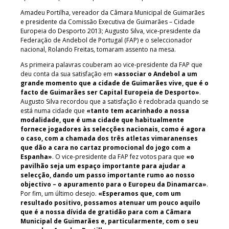
Amadeu Portilha, vereador da Câmara Municipal de Guimarães
e presidente da Comissão Executiva de Guimarães – Cidade
Europeia do Desporto 2013; Augusto Silva, vice-presidente da
Federação de Andebol de Portugal (FAP) e o seleccionador
nacional, Rolando Freitas, tomaram assento na mesa.
As primeira palavras couberam ao vice-presidente da FAP que
deu conta da sua satisfação em
«associar o Andebol a um
grande momento que a cidade de Guimarães vive, que é o
facto de Guimarães ser Capital Europeia de Desporto»
.
Augusto Silva recordou que a satisfação é redobrada quando se
está numa cidade que
«tanto tem acarinhado a nossa
modalidade, que é uma cidade que habitualmente
fornece jogadores às selecções nacionais, como é agora
o caso, com a chamada dos três atletas vimaranenses
que dão a cara no cartaz promocional do jogo com a
Espanha»
. O vice-presidente da FAP fez votos para que
«o
pavilhão seja um espaço importante para ajudar a
selecção, dando um passo importante rumo ao nosso
objectivo – o apuramento para o Europeu da Dinamarca»
.
Por fim, um último desejo.
«Esperamos que, com um
resultado positivo, possamos atenuar um pouco aquilo
que é a nossa dívida de gratidão para com a Câmara
Municipal de Guimarães e, particularmente, com o seu