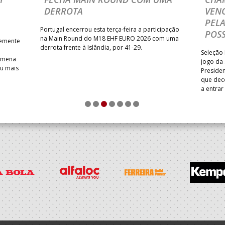
DERROTA
VENC
PELA
Portugal encerrou esta terça-feira a participação
POSS
na Main Round do M18 EHF EURO 2026 com uma
temente
derrota frente à Islândia, por 41-29.
Seleção 
Romena
jogo da
iu mais
Presiden
que dec
a entrar
1
2
3
4
5
6
7