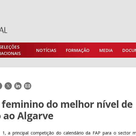
SELEÇÕES
NOTÍCIAS
FORMAÇÃO
MEDIA
DOCU
NACIONAIS
acebook
Twitter
LinkedIn
E-
mail
 feminino do melhor nível de
 ao Algarve
1, a principal competição do calendário da FAP para o sector m