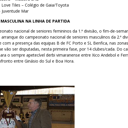
m Love Tiles – Colégio de Gaia/Toyota
– Juventude Mar
 MASCULINA NA LINHA DE PARTIDA
nato nacional de seniores femininos da 1.ª divisão, o fim-de-seman
 arranque do campeonato nacional de seniores masculinos da 2.ª div
e com a presença das equipas B de FC Porto e SL Benfica, nas zonas
e vão ser disputadas, nesta primeira fase, por 14 clubes/cada. Do ca
ara o sempre apetecível derbi vimaranense entre Xico Andebol e Fer
nfronto entre Ginásio do Sul e Boa Hora.