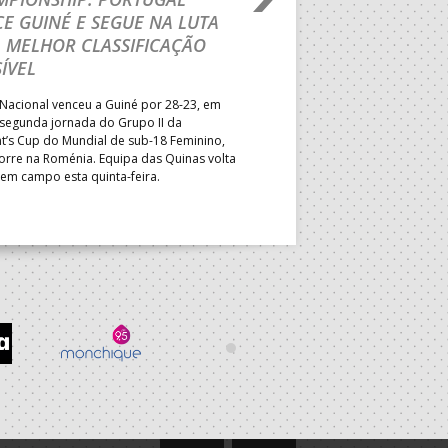
E GUINÉ E SEGUE NA LUTA
MAIN ROUND
 MELHOR CLASSIFICAÇÃO
Segunda parte dominada pelos
ÍVEL
derrota portuguesa por 35-45,
Grupo II da Main Round do Eu
Nacional venceu a Guiné por 28-23, em
Masculino, em Belgrado. Equip
 segunda jornada do Grupo II da
a entrar em campo esta terça-f
t’s Cup do Mundial de sub-18 Feminino,
horas.
orre na Roménia. Equipa das Quinas volta
 em campo esta quinta-feira.