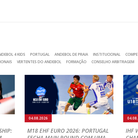
no
no
no
Facebook
Instagram
Twitter
NDEBOL 4 KIDS
PORTUGAL
ANDEBOL DE PRAIA
INSTITUCIONAL
COMPE
IONAIS
VERTENTES DO ANDEBOL
FORMAÇÃO
CONSELHO ARBITRAGEM
04.08.2026
04.08
HIP:
M18 EHF EURO 2026: PORTUGAL
IHF
M
FECHA MAIN ROUND COM UMA
CHA