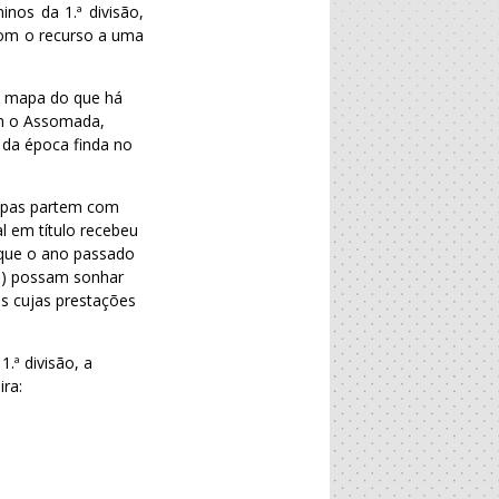
nos da 1.ª divisão,
com o recurso a uma
no mapa do que há
om o Assomada,
 da época finda no
uipas partem com
l em título recebeu
(que o ano passado
ra) possam sonhar
s cujas prestações
.ª divisão, a
ira: