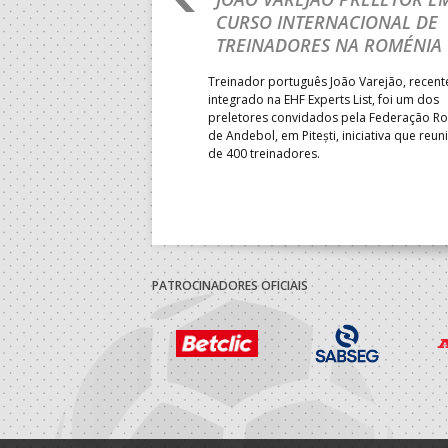
 DA FASE A
CURSO INTERNACIONAL DE
 PRESIDENT’S CUP
TREINADORES NA ROMÉNIA
 lugar na fase de grupos da
Treinador português João Varejão, recen
ortugal mede forças com o
integrado na EHF Experts List, foi um dos
-feira, no primeiro embate dos
preletores convidados pela Federação 
 entre o 17.º e 32.º lugare do
de Andebol, em Pitești, iniciativa que reun
do sub-18 Feminino.
de 400 treinadores.
PATROCINADORES OFICIAIS