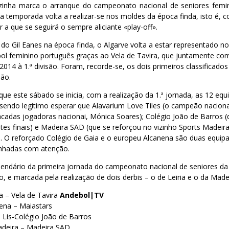
inha marca o arranque do campeonato nacional de seniores femini
a temporada volta a realizar-se nos moldes da época finda, isto é, 
r a que se seguirá o sempre aliciante «play-off».
do Gil Eanes na época finda, o Algarve volta a estar representado 
ol feminino português graças ao Vela de Tavira, que juntamente c
14 à 1.ª divisão. Foram, recorde-se, os dois primeiros classificados
são.
ue este sábado se inicia, com a realização da 1.ª jornada, as 12 eq
sendo legítimo esperar que Alavarium Love Tiles (o campeão naciona
cadas jogadoras nacionai, Mónica Soares); Colégio João de Barros 
tes finais) e Madeira SAD (que se reforçou no vizinho Sports Madei
. O reforçado Colégio de Gaia e o europeu Alcanena são duas equipa
hadas com atenção.
endário da primeira jornada do campeonato nacional de seniores da 1
o, e marcada pela realização de dois derbis – o de Leiria e o da Made
a – Vela de Tavira
Andebol|TV
nena – Maiastars
e Lis-Colégio João de Barros
Madeira – Madeira SAD