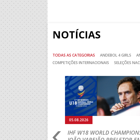
NOTÍCIAS
TODAS AS CATEGORIAS
ANDEBOL 4 GIRLS
A
COMPETIÇÕES INTERNACIONAIS
SELEÇÕES NAC
Anterior
05.08.2026
RLD CHAMPIONSHIP:
IHF W18 WORLD CHAMPIONS
PRIMEIRO
JOÃO VAREJÃO PRELETOR E