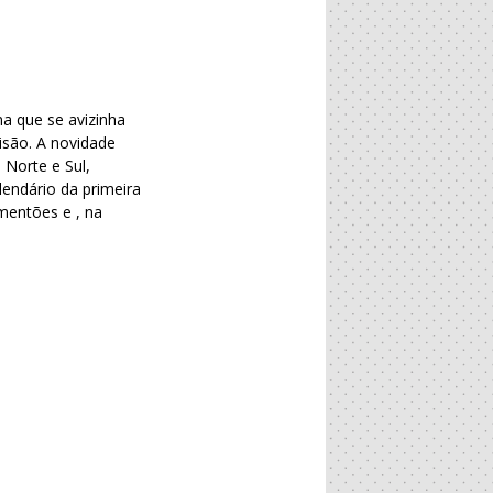
a que se avizinha
isão. A novidade
 Norte e Sul,
lendário da primeira
mentões e , na