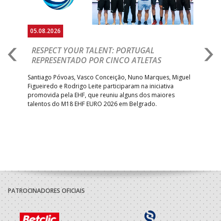
05.08.2026
05.
RESPECT YOUR TALENT: PORTUGAL
M
AR
REPRESENTADO POR CINCO ATLETAS
R
 EHF
Santiago Póvoas, Vasco Conceição, Nuno Marques, Miguel
Sele
o e
Figueiredo e Rodrigo Leite participaram na iniciativa
quin
promovida pela EHF, que reuniu alguns dos maiores
defr
talentos do M18 EHF EURO 2026 em Belgrado.
com
tra
PATROCINADORES OFICIAIS