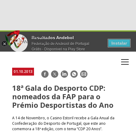
Resultados Andebol
Instalar
Federação de Andebol de Portugal
Grátis - Disponivel na Play Store
01.10.2013
Facebook
Twitter
LinkedIn
WhatsApp
E-
mail
18ª Gala do Desporto CDP:
nomeados da FAP para o
Prémio Desportistas do Ano
A 14 de Novembro, o Casino Estoril recebe a Gala Anual da
Confederação do Desporto de Portugal, que este ano
comemora a 18ª edição, com o tema “CDP 20 Anos”.