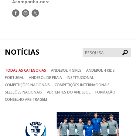
Acompanha-nos:
Siga-
Siga-
Siga-
nos
nos
nos
no
no
no
Facebook
Instagram
Twitter
NOTÍCIAS
Pesqui
TODAS AS CATEGORIAS
ANDEBOL 4 GIRLS
ANDEBOL 4 KIDS
PORTUGAL
ANDEBOL DE PRAIA
INSTITUCIONAL
COMPETIÇÕES NACIONAIS
COMPETIÇÕES INTERNACIONAIS
SELEÇÕES NACIONAIS
VERTENTES DO ANDEBOL
FORMAÇÃO
CONSELHO ARBITRAGEM
Anterior
Seguin