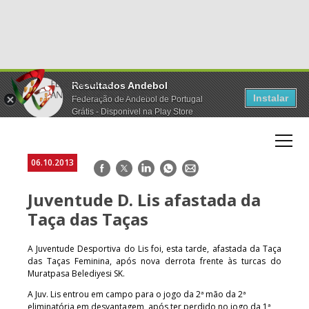
Resultados Andebol
Instalar
Federação de Andebol de Portugal
Grátis - Disponivel na Play Store
06.10.2013
Facebook
Twitter
LinkedIn
WhatsApp
E-
mail
Juventude D. Lis afastada da
Taça das Taças
A Juventude Desportiva do Lis foi, esta tarde, afastada da Taça
das Taças Feminina, após nova derrota frente às turcas do
Muratpasa Belediyesi SK.
A Juv. Lis entrou em campo para o jogo da 2ª mão da 2ª
eliminatória em desvantagem, após ter perdido no jogo da 1ª