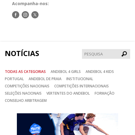
Acompanha-nos:
Siga-
Siga-
Siga-
nos
nos
nos
no
no
no
Facebook
Instagram
Twitter
NOTÍCIAS
Pesqui
TODAS AS CATEGORIAS
ANDEBOL 4 GIRLS
ANDEBOL 4 KIDS
PORTUGAL
ANDEBOL DE PRAIA
INSTITUCIONAL
COMPETIÇÕES NACIONAIS
COMPETIÇÕES INTERNACIONAIS
SELEÇÕES NACIONAIS
VERTENTES DO ANDEBOL
FORMAÇÃO
CONSELHO ARBITRAGEM
Anterior
Seguin