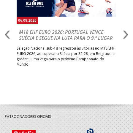
06.08.2026
05.
M18 EHF EURO 2026: PORTUGAL VENCE
R
SUÉCIA E SEGUE NA LUTA PARA O 9.º LUGAR
R
bre
Seleção Nacional sub-18 regressou às vitórias no M18 EHF
San
EURO 2026, ao superar a Suécia por 32-28, em Belgrado e
Figu
garantiu uma vaga para o próximo Campeonato do
pro
Mundo.
tal
PATROCINADORES OFICIAIS