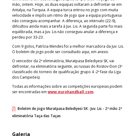
mão, ontem. Hoje, as duas equipas voltaram a defrontar-se em
Antalya, na Turquia. A equipa turca entrou no jogo com muita
velocidade e impôs um ritmo de jogo que a equipa portuguesa
não conseguiu acompanhar. A diferença, ao intervalo (22-9),
dificultou ainda mais a tarefa à Juv. Lis. A segunda parte foi mais
equilibrada, mas a Juv. Lis não conseguiu anular a diferença e
perdeu por 33-23.
Com 9 golos, Patrícia Mendes foi a melhor marcadora da Juv. Lis.
O boletim de jogo pode ser consultado aqui, em anexo.
O vencedor da 2ª eliminatória, Muratpasa Belediyesi SK, vai
defrontar, na eliminatória seguinte, as russas do Rostov-Don (3º
classificado do torneio de qualificação grupo 4 -2ª fase da Liga
dos Campeões).
Todas as informações sobre as competições europeias podem
ser encontradas em
www.eurohandball.com
.
Boletim de jogo Muratpasa Belediyesi SK : Juv. Lis - 2ª mão 2ª
eliminatória Taça das Taças
Galeria