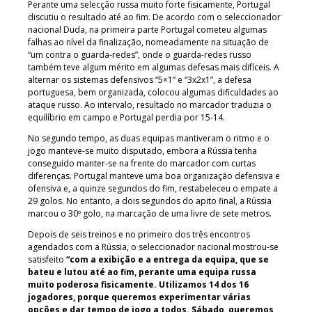
Perante uma selecção russa muito forte fisicamente, Portugal
discutiu o resultado até ao fim. De acordo com o seleccionador
nacional Duda, na primeira parte Portugal cometeu algumas
falhas ao nível da finalização, nomeadamente na situação de
“um contra o guarda-redes”, onde o guarda-redes russo
também teve algum mérito em algumas defesas mais difíceis. A
alternar os sistemas defensivos “5×1” e “3x2x1”, a defesa
portuguesa, bem organizada, colocou algumas dificuldades ao
ataque russo. Ao intervalo, resultado no marcador traduzia o
equilíbrio em campo e Portugal perdia por 15-14.
No segundo tempo, as duas equipas mantiveram o ritmo e o
jogo manteve-se muito disputado, embora a Rússia tenha
conseguido manter-se na frente do marcador com curtas
diferenças. Portugal manteve uma boa organização defensiva e
ofensiva e, a quinze segundos do fim, restabeleceu o empate a
29 golos. No entanto, a dois segundos do apito final, a Rússia
marcou o 30º golo, na marcação de uma livre de sete metros.
Depois de seis treinos e no primeiro dos três encontros
agendados com a Rússia, o seleccionador nacional mostrou-se
satisfeito
“com a exibição e a entrega da equipa, que se
bateu e lutou até ao fim, perante uma equipa russa
muito poderosa fisicamente. Utilizamos 14 dos 16
jogadores, porque queremos experimentar várias
opções e dar tempo de jogo a todos. Sábado, queremos