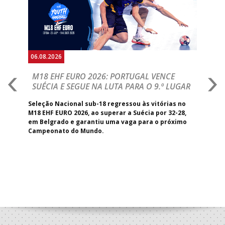
06.08.2026
05.
M18 EHF EURO 2026: PORTUGAL VENCE
R
SUÉCIA E SEGUE NA LUTA PARA O 9.º LUGAR
R
ea,
Seleção Nacional sub-18 regressou às vitórias no
San
 com
M18 EHF EURO 2026, ao superar a Suécia por 32-28,
Mig
em Belgrado e garantiu uma vaga para o próximo
ini
Campeonato do Mundo.
mai
Bel