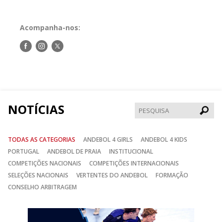
Acompanha-nos:
Siga-
Siga-
Siga-
nos
nos
nos
no
no
no
Facebook
Instagram
Twitter
NOTÍCIAS
Pesqui
TODAS AS CATEGORIAS
ANDEBOL 4 GIRLS
ANDEBOL 4 KIDS
PORTUGAL
ANDEBOL DE PRAIA
INSTITUCIONAL
COMPETIÇÕES NACIONAIS
COMPETIÇÕES INTERNACIONAIS
SELEÇÕES NACIONAIS
VERTENTES DO ANDEBOL
FORMAÇÃO
CONSELHO ARBITRAGEM
Anterior
Seguin