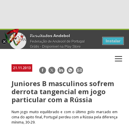
Resultados Andebol
Instalar
Federação de Andebol de Portugal
Grátis - Disponivel na Play Store
21.11.2013
Facebook
Twitter
LinkedIn
WhatsApp
E-
mail
Juniores B masculinos sofrem
derrota tangencial em jogo
particular com a Rússia
Num jogo muito equilibrado e com o último golo marcado em
cima do apito final, Portugal perdeu com a Rússia pela diferença
mínima, 30-29.