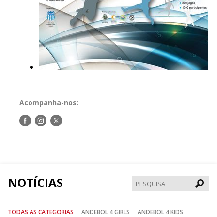
Acompanha-nos:
Siga-
Siga-
Siga-
nos
nos
nos
no
no
no
Facebook
Instagram
Twitter
NOTÍCIAS
Pesqui
TODAS AS CATEGORIAS
ANDEBOL 4 GIRLS
ANDEBOL 4 KIDS