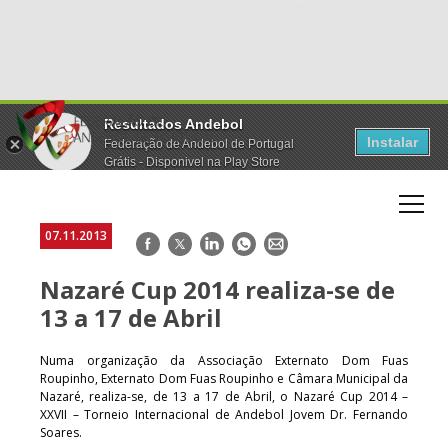
Resultados Andebol
Instalar
Federação de Andebol de Portugal
Grátis - Disponivel na Play Store
07.11.2013
Facebook
Twitter
LinkedIn
WhatsApp
E-
mail
Nazaré Cup 2014 realiza-se de
13 a 17 de Abril
Numa organização da Associação Externato Dom Fuas
Roupinho, Externato Dom Fuas Roupinho e Câmara Municipal da
Nazaré, realiza-se, de 13 a 17 de Abril, o Nazaré Cup 2014 –
XXVII – Torneio Internacional de Andebol Jovem Dr. Fernando
Soares.