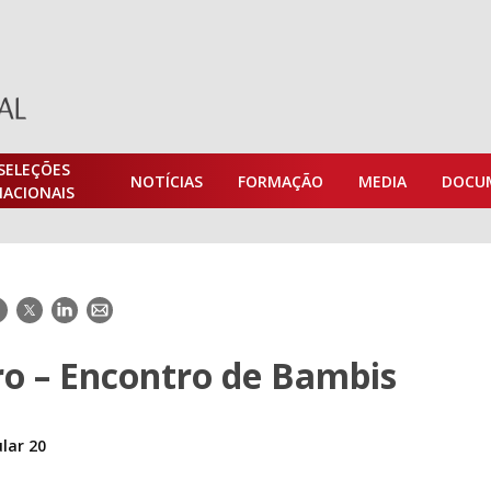
SELEÇÕES
NOTÍCIAS
FORMAÇÃO
MEDIA
DOCU
NACIONAIS
acebook
Twitter
LinkedIn
E-
mail
ro – Encontro de Bambis
ular 20