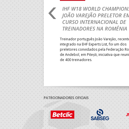
RLD CHAMPIONSHIP:
IHF W18 WORLD CHAMPIONS
PRIMEIRO
JOÃO VAREJÃO PRELETOR E
 DA FASE A
CURSO INTERNACIONAL DE
 PRESIDENT’S CUP
TREINADORES NA ROMÉNIA
 lugar na fase de grupos da
Treinador português João Varejão, recen
ortugal mede forças com o
integrado na EHF Experts List, foi um dos
-feira, no primeiro embate dos
preletores convidados pela Federação 
 entre o 17.º e 32.º lugare do
de Andebol, em Pitești, iniciativa que reun
do sub-18 Feminino.
de 400 treinadores.
PATROCINADORES OFICIAIS