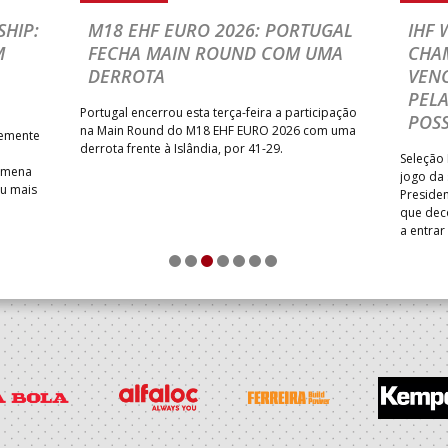
HIP:
M18 EHF EURO 2026: PORTUGAL
IHF
M
FECHA MAIN ROUND COM UMA
CHA
DERROTA
VENC
PELA
Portugal encerrou esta terça-feira a participação
POSS
na Main Round do M18 EHF EURO 2026 com uma
temente
derrota frente à Islândia, por 41-29.
Seleção 
Romena
jogo da
iu mais
Presiden
que dec
a entrar
1
2
3
4
5
6
7