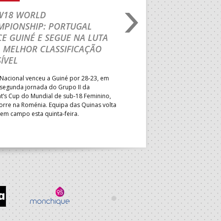
 W18 WORLD
M18 EHF EURO 2026
MPIONSHIP: PORTUGAL
CEDE DIANTE DA HU
E GUINÉ E SEGUE NA LUTA
MAIN ROUND
 MELHOR CLASSIFICAÇÃO
Segunda parte dominada pelos
ÍVEL
derrota portuguesa por 35-45,
Grupo II da Main Round do Eu
Nacional venceu a Guiné por 28-23, em
Masculino, em Belgrado. Equip
 segunda jornada do Grupo II da
a entrar em campo esta terça-f
t’s Cup do Mundial de sub-18 Feminino,
horas.
orre na Roménia. Equipa das Quinas volta
 em campo esta quinta-feira.