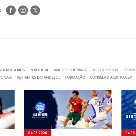
Siga-
Siga-
Siga-
:
nos
nos
nos
no
no
no
Facebook
Instagram
Twitter
NDEBOL 4 KIDS
PORTUGAL
ANDEBOL DE PRAIA
INSTITUCIONAL
COMPE
IONAIS
VERTENTES DO ANDEBOL
FORMAÇÃO
CONSELHO ARBITRAGEM
04.08.2026
04.08