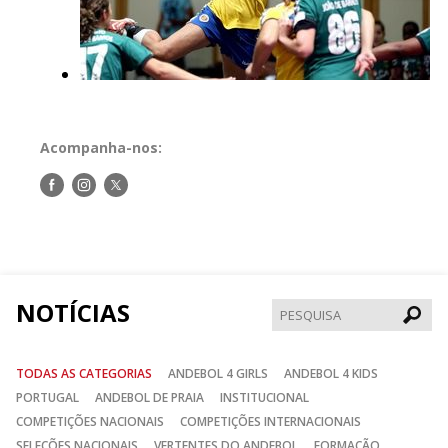
Acompanha-nos:
Siga-
Siga-
Siga-
nos
nos
nos
no
no
no
Facebook
Instagram
Twitter
NOTÍCIAS
Pesqui
TODAS AS CATEGORIAS
ANDEBOL 4 GIRLS
ANDEBOL 4 KIDS
PORTUGAL
ANDEBOL DE PRAIA
INSTITUCIONAL
COMPETIÇÕES NACIONAIS
COMPETIÇÕES INTERNACIONAIS
SELEÇÕES NACIONAIS
VERTENTES DO ANDEBOL
FORMAÇÃO