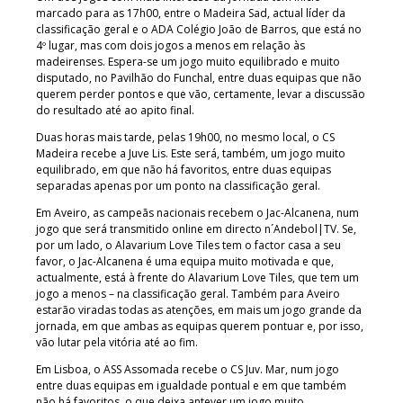
marcado para as 17h00, entre o Madeira Sad, actual líder da
classificação geral e o ADA Colégio João de Barros, que está no
4º lugar, mas com dois jogos a menos em relação às
madeirenses. Espera-se um jogo muito equilibrado e muito
disputado, no Pavilhão do Funchal, entre duas equipas que não
querem perder pontos e que vão, certamente, levar a discussão
do resultado até ao apito final.
Duas horas mais tarde, pelas 19h00, no mesmo local, o CS
Madeira recebe a Juve Lis. Este será, também, um jogo muito
equilibrado, em que não há favoritos, entre duas equipas
separadas apenas por um ponto na classificação geral.
Em Aveiro, as campeãs nacionais recebem o Jac-Alcanena, num
jogo que será transmitido online em directo n´Andebol|TV. Se,
por um lado, o Alavarium Love Tiles tem o factor casa a seu
favor, o Jac-Alcanena é uma equipa muito motivada e que,
actualmente, está à frente do Alavarium Love Tiles, que tem um
jogo a menos – na classificação geral. Também para Aveiro
estarão viradas todas as atenções, em mais um jogo grande da
jornada, em que ambas as equipas querem pontuar e, por isso,
vão lutar pela vitória até ao fim.
Em Lisboa, o ASS Assomada recebe o CS Juv. Mar, num jogo
entre duas equipas em igualdade pontual e em que também
não há favoritos, o que deixa antever um jogo muito