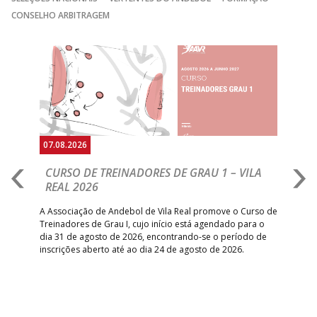
CONSELHO ARBITRAGEM
Anterior
Seguin
07.08.2026
07.
CURSO DE TREINADORES DE GRAU 1 – VILA
M
REAL 2026
N
S
A Associação de Andebol de Vila Real promove o Curso de
Treinadores de Grau I, cujo início está agendado para o
Gol
dia 31 de agosto de 2026, encontrando-se o período de
pont
inscrições aberto até ao dia 24 de agosto de 2026.
desv
foco