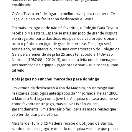
equilibrado.
O Vela Tavira terá de jogar ao melhor nível para receber o CA
Leça, que não vai facilitar na deslocação a Tavira.
Em mais um jogo onde não há favoritos, o Colégio Gaia-Toyota
recebe o Maiastars. Espera-se mais um jogo de grande disputa
e entrega por parte das duas equipas, que vão proporcionar a
todo o público um jogo de grande interesse. Este jogo será
assinalado, no intervalo, com uma comemoração do Colégio de
Gaia pela efeméride de já há 25 anos ter subido à 1ª Divisão
Nacional (1987/88 – 2012/13), onde será feita uma homenagem
aos membros da equipa – jogadoras e staff – que conseguiram
tal feito.
Dois jogos no Funchal marcados para domingo
Em virtude da deslocação à ilha da Madeira, no domingo vão
realizar-se dois jogos antecipados da 11ª jornada. Pelas 12h00,
o Madeira Sad joga com a Juve Lis. A equipa da casa assume-se
como favorita neste jogo, mas a Juve Lis não vai ser,
garantidamente, um adversário fácil para as madeirenses que
vão ter de lutar pela vitória.
Mais tarde (15h), o CS Madeira recebe o Col. João de Barros,
sendo que, neste jogo, é do lado da equipa visitante que pesa o