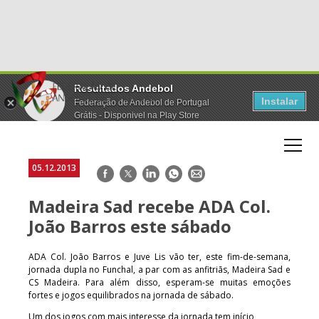
Resultados Andebol
Instalar
Federação de Andebol de Portugal
Grátis - Disponivel na Play Store
05.12.2013
Facebook
Twitter
LinkedIn
WhatsApp
E-
mail
Madeira Sad recebe ADA Col.
João Barros este sábado
ADA Col. João Barros e Juve Lis vão ter, este fim-de-semana,
jornada dupla no Funchal, a par com as anfitriãs, Madeira Sad e
CS Madeira. Para além disso, esperam-se muitas emoções
fortes e jogos equilibrados na jornada de sábado.
Um dos jogos com mais interesse da jornada tem início