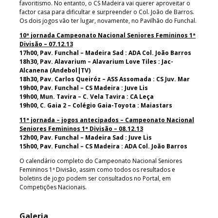
favoritismo. No entanto, o CS Madeira vai querer aproveitar o
factor casa para dificultar e surpreender o Col. João de Barros.
Os dois jogos vão ter lugar, novamente, no Pavilhão do Funchal.
10ª jornada Campeonato Nacional Seniores Femininos 1ª
Divisão – 07.12.13
17h00, Pav. Funchal – Madeira Sad : ADA Col. João Barros
18h30, Pav. Alavarium – Alavarium Love Tiles : Jac-
Alcanena (Andebol|TV)
18h30, Pav. Carlos Queiróz – ASS Assomada : CS Juv. Mar
19h00, Pav. Funchal – CS Madeira : Juve Lis
19h00, Mun. Tavira – C. Vela Tavira : CA Leça
19h00, C. Gaia 2 – Colégio Gaia-Toyota : Maiastars
11ª jornada – jogos antecipados – Campeonato Nacional
Seniores Femininos 1ª Divisão – 08.12.13
12h00, Pav. Funchal – Madeira Sad : Juve Lis
15h00, Pav. Funchal – CS Madeira : ADA Col. João Barros
O calendário completo do Campeonato Nacional Seniores
Femininos 1ª Divisão, assim como todos os resultados e
boletins de jogo podem ser consultados no Portal, em
Competições Nacionais.
Galeria