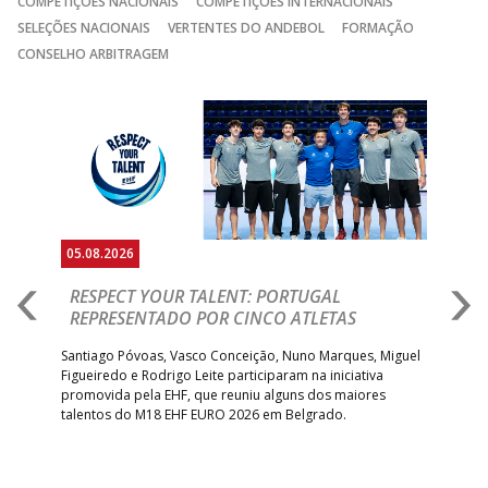
COMPETIÇÕES NACIONAIS
COMPETIÇÕES INTERNACIONAIS
SELEÇÕES NACIONAIS
VERTENTES DO ANDEBOL
FORMAÇÃO
CONSELHO ARBITRAGEM
Anterior
Seguin
05.08.2026
05.
RESPECT YOUR TALENT: PORTUGAL
M
AR
REPRESENTADO POR CINCO ATLETAS
R
 EHF
Santiago Póvoas, Vasco Conceição, Nuno Marques, Miguel
Sele
o e
Figueiredo e Rodrigo Leite participaram na iniciativa
quin
promovida pela EHF, que reuniu alguns dos maiores
defr
talentos do M18 EHF EURO 2026 em Belgrado.
com
tra