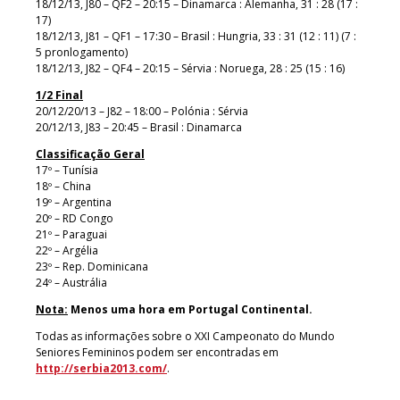
18/12/13, J80 – QF2 – 20:15 – Dinamarca : Alemanha, 31 : 28 (17 :
17)
18/12/13, J81 – QF1 – 17:30 – Brasil : Hungria, 33 : 31 (12 : 11) (7 :
5 pronlogamento)
18/12/13, J82 – QF4 – 20:15 – Sérvia : Noruega, 28 : 25 (15 : 16)
1/2 Final
20/12/20/13 – J82 – 18:00 – Polónia : Sérvia
20/12/13, J83 – 20:45 – Brasil : Dinamarca
Classificação Geral
17º – Tunísia
18º – China
19º – Argentina
20º – RD Congo
21º – Paraguai
22º – Argélia
23º – Rep. Dominicana
24º – Austrália
Nota:
Menos uma hora em Portugal Continental.
Todas as informações sobre o XXI Campeonato do Mundo
Seniores Femininos podem ser encontradas em
http://serbia2013.com/
.