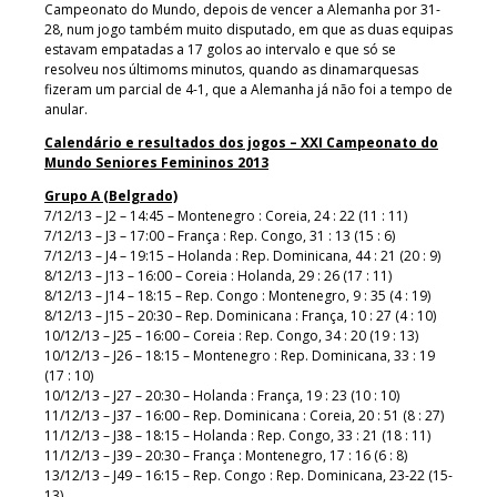
Campeonato do Mundo, depois de vencer a Alemanha por 31-
28, num jogo também muito disputado, em que as duas equipas
estavam empatadas a 17 golos ao intervalo e que só se
resolveu nos últimoms minutos, quando as dinamarquesas
fizeram um parcial de 4-1, que a Alemanha já não foi a tempo de
anular.
Calendário e resultados dos jogos – XXI Campeonato do
Mundo Seniores Femininos 2013
Grupo A (Belgrado)
7/12/13 – J2 – 14:45 – Montenegro : Coreia, 24 : 22 (11 : 11)
7/12/13 – J3 – 17:00 – França : Rep. Congo, 31 : 13 (15 : 6)
7/12/13 – J4 – 19:15 – Holanda : Rep. Dominicana, 44 : 21 (20 : 9)
8/12/13 – J13 – 16:00 – Coreia : Holanda, 29 : 26 (17 : 11)
8/12/13 – J14 – 18:15 – Rep. Congo : Montenegro, 9 : 35 (4 : 19)
8/12/13 – J15 – 20:30 – Rep. Dominicana : França, 10 : 27 (4 : 10)
10/12/13 – J25 – 16:00 – Coreia : Rep. Congo, 34 : 20 (19 : 13)
10/12/13 – J26 – 18:15 – Montenegro : Rep. Dominicana, 33 : 19
(17 : 10)
10/12/13 – J27 – 20:30 – Holanda : França, 19 : 23 (10 : 10)
11/12/13 – J37 – 16:00 – Rep. Dominicana : Coreia, 20 : 51 (8 : 27)
11/12/13 – J38 – 18:15 – Holanda : Rep. Congo, 33 : 21 (18 : 11)
11/12/13 – J39 – 20:30 – França : Montenegro, 17 : 16 (6 : 8)
13/12/13 – J49 – 16:15 – Rep. Congo : Rep. Dominicana, 23-22 (15-
13)