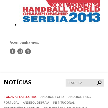
Acompanha-nos:
Siga-
Siga-
Siga-
nos
nos
nos
no
no
no
Facebook
Instagram
Twitter
NOTÍCIAS
Pesqui
TODAS AS CATEGORIAS
ANDEBOL 4 GIRLS
ANDEBOL 4 KIDS
PORTUGAL
ANDEBOL DE PRAIA
INSTITUCIONAL