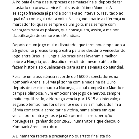
A Polónia é uma das surpresas das meias-finais, depois de ter
afastado da prova as vice-finalistas do último Mundial. A
selecção francesa já perdia por 11-8 ao intervalo, resultado ao
qual não conseguiu dar a volta. Na segunda parte a diferença no
marcador foi quase sempre de um golo, mas sempre com
vantagem para as polacas, que conseguem, assim, a melhor
classificação de sempre nos Mundiais.
Depois de um jogo muito disputado, que terminou empatado a
26 golos, foi preciso tempo extra para se decidir o vencedor do
jogo entre Brasil e Hungria. As brasileiras levaram a melhor
sobre a Hungria, que discutiu o resultado mesmo até ao fim e
fazem história ao qualificar-se para as meias-finais do Mundial.
Perante uma assistência recorde de 16000 espectadores na
Kombank Arena, a Sérvia já sonha com a Medalha de Ouro
depois de ter eliminado a Noruega, actual campeã do Mundo e
campeã olímpica. Num emocionante jogo de nervos, sempre
muito equilibrado, a Noruega vencia por 16-15 ao intervalo; o
segundo tempo não foi diferente e só a seis minutos do fim a
Sérvia começou a acreditar na vitória, numa altura em que
vencia por quatro golos e já não permitiu a recuperação
norueguesa, ganhando por 28-25, numa vitória que deixou o
Kombank Arena ao rubro.
A Dinamarca repete a presença no quarteto finalista do