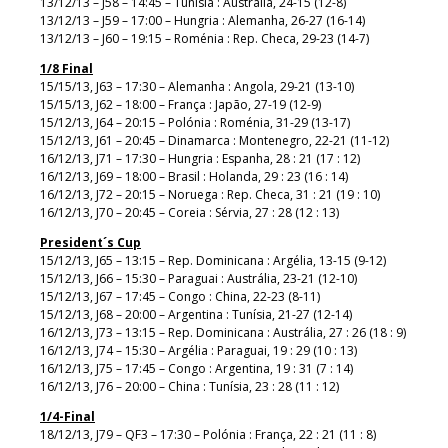
13/12/13 – J58 – 14:45 – Tunísia : Austrália, 24-15 (12-8)
13/12/13 – J59 – 17:00 – Hungria : Alemanha, 26-27 (16-14)
13/12/13 – J60 – 19:15 – Roménia : Rep. Checa, 29-23 (14-7)
1/8 Final
15/15/13, J63 – 17:30 – Alemanha : Angola, 29-21 (13-10)
15/15/13, J62 – 18:00 – França : Japão, 27-19 (12-9)
15/12/13, J64 – 20:15 – Polónia : Roménia, 31-29 (13-17)
15/12/13, J61 – 20:45 – Dinamarca : Montenegro, 22-21 (11-12)
16/12/13, J71 – 17:30 – Hungria : Espanha, 28 : 21 (17 : 12)
16/12/13, J69 – 18:00 – Brasil : Holanda, 29 : 23 (16 : 14)
16/12/13, J72 – 20:15 – Noruega : Rep. Checa, 31 : 21 (19 : 10)
16/12/13, J70 – 20:45 – Coreia : Sérvia, 27 : 28 (12 : 13)
President´s Cup
15/12/13, J65 – 13:15 – Rep. Dominicana : Argélia, 13-15 (9-12)
15/12/13, J66 – 15:30 – Paraguai : Austrália, 23-21 (12-10)
15/12/13, J67 – 17:45 – Congo : China, 22-23 (8-11)
15/12/13, J68 – 20:00 – Argentina : Tunísia, 21-27 (12-14)
16/12/13, J73 – 13:15 – Rep. Dominicana : Austrália, 27 : 26 (18 : 9)
16/12/13, J74 – 15:30 – Argélia : Paraguai, 19 : 29 (10 : 13)
16/12/13, J75 – 17:45 – Congo : Argentina, 19 : 31 (7 : 14)
16/12/13, J76 – 20:00 – China : Tunísia, 23 : 28 (11 : 12)
1/4-Final
18/12/13, J79 – QF3 – 17:30 – Polónia : França, 22 : 21 (11 : 8)