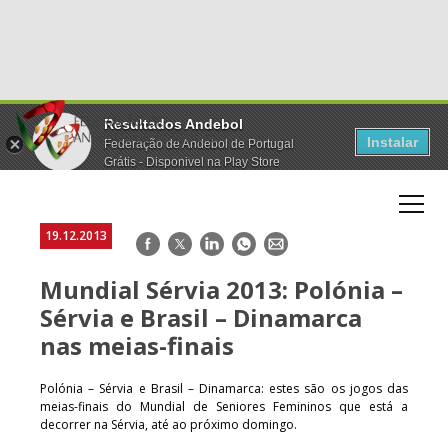
Resultados Andebol
Instalar
Federação de Andebol de Portugal
Grátis - Disponivel na Play Store
19.12.2013
Facebook
Twitter
LinkedIn
WhatsApp
E-
mail
Mundial Sérvia 2013: Polónia –
Sérvia e Brasil – Dinamarca
nas meias-finais
Polónia – Sérvia e Brasil – Dinamarca: estes são os jogos das
meias-finais do Mundial de Seniores Femininos que está a
decorrer na Sérvia, até ao próximo domingo.