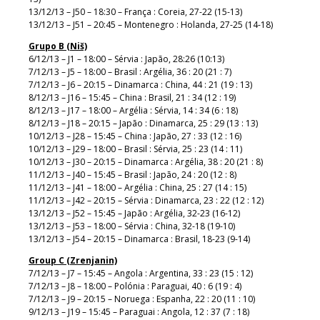
13/12/13 – J50 – 18:30 – França : Coreia, 27-22 (15-13)
13/12/13 – J51 – 20:45 – Montenegro : Holanda, 27-25 (14-18)
Grupo B (Niš)
6/12/13 – J1 – 18:00 – Sérvia : Japão, 28:26 (10:13)
7/12/13 – J5 – 18:00 – Brasil : Argélia, 36 : 20 (21 : 7)
7/12/13 – J6 – 20:15 – Dinamarca : China, 44 : 21 (19 : 13)
8/12/13 – J16 – 15:45 – China : Brasil, 21 : 34 (12 : 19)
8/12/13 – J17 – 18:00 – Argélia : Sérvia, 14 : 34 (6 : 18)
8/12/13 – J18 – 20:15 – Japão : Dinamarca, 25 : 29 (13 : 13)
10/12/13 – J28 – 15:45 – China : Japão, 27 : 33 (12 : 16)
10/12/13 – J29 – 18:00 – Brasil : Sérvia, 25 : 23 (14 : 11)
10/12/13 – J30 – 20:15 – Dinamarca : Argélia, 38 : 20 (21 : 8)
11/12/13 – J40 – 15:45 – Brasil : Japão, 24 : 20 (12 : 8)
11/12/13 – J41 – 18:00 – Argélia : China, 25 : 27 (14 : 15)
11/12/13 – J42 – 20:15 – Sérvia : Dinamarca, 23 : 22 (12 : 12)
13/12/13 – J52 – 15:45 – Japão : Argélia, 32-23 (16-12)
13/12/13 – J53 – 18:00 – Sérvia : China, 32-18 (19-10)
13/12/13 – J54 – 20:15 – Dinamarca : Brasil, 18-23 (9-14)
Group C (Zrenjanin)
7/12/13 – J7 – 15:45 – Angola : Argentina, 33 : 23 (15 : 12)
7/12/13 – J8 – 18:00 – Polónia : Paraguai, 40 : 6 (19 : 4)
7/12/13 – J9 – 20:15 – Noruega : Espanha, 22 : 20 (11 : 10)
9/12/13 – J19 – 15:45 – Paraguai : Angola, 12 : 37 (7 : 18)