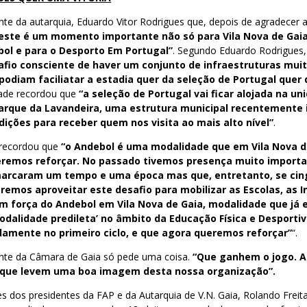
nte da autarquia, Eduardo Vitor Rodrigues que, depois de agradecer 
este é um momento importante não só para Vila Nova de Gai
ol e para o Desporto Em Portugal”
. Segundo Eduardo Rodrigues
afio consciente de haver um conjunto de infraestruturas mui
podiam faciliatar a estadia quer da seleção de Portugal quer 
dade recordou que
“a seleção de Portugal vai ficar alojada na un
arque da Lavandeira, uma estrutura municipal recentemente
ições para receber quem nos visita ao mais alto nível”
.
 recordou que
“o Andebol é uma modalidade que em Vila Nova d
eremos reforçar. No passado tivemos presença muito import
arcaram um tempo e uma época mas que, entretanto, se cin
emos aproveitar este desafio para mobilizar as Escolas, as In
 força do Andebol em Vila Nova de Gaia, modalidade que já e
odalidade predileta’ no âmbito da Educação Física e Desporti
amente no primeiro ciclo, e que agora queremos reforçar”
“.
ente da Câmara de Gaia só pede uma coisa.
“Que ganhem o jogo. 
e que levem uma boa imagem desta nossa organização”.
s dos presidentes da FAP e da Autarquia de V.N. Gaia, Rolando Freit