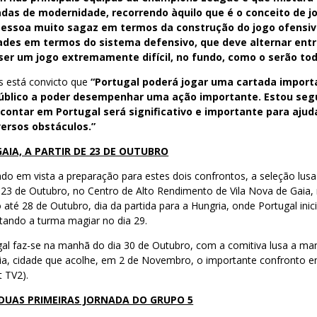
das de modernidade, recorrendo àquilo que é o conceito de jo
pessoa muito sagaz em termos da construção do jogo ofensiv
es em termos do sistema defensivo, que deve alternar entre o
ser um jogo extremamente difícil, no fundo, como o serão to
s está convicto que
“Portugal poderá jogar uma cartada import
úblico a poder desempenhar uma ação importante. Estou seg
ontar em Portugal será significativo e importante para ajuda
versos obstáculos.”
GAIA, A PARTIR DE 23 DE OUTUBRO
do em vista a preparação para estes dois confrontos, a seleção lus
e 23 de Outubro, no Centro de Alto Rendimento de Vila Nova de Gaia, 
 até 28 de Outubro, dia da partida para a Hungria, onde Portugal inic
ntando a turma magiar no dia 29.
gal faz-se na manhã do dia 30 de Outubro, com a comitiva lusa a ma
ia, cidade que acolhe, em 2 de Novembro, o importante confronto en
t TV2).
DUAS PRIMEIRAS JORNADA DO GRUPO 5