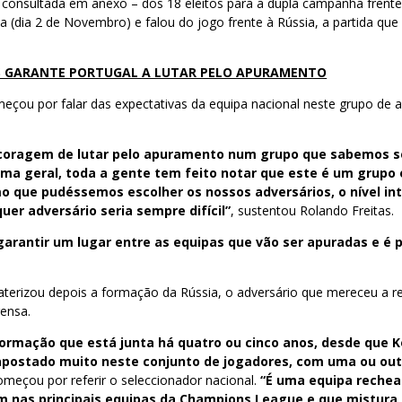
r consultada em anexo – dos 18 eleitos para a dupla campanha frente
a (dia 2 de Novembro) e falou do jogo frente à Rússia, a partida que
S GARANTE PORTUGAL A LUTAR PELO APURAMENTO
meçou por falar das expectativas da equipa nacional neste grupo de
 coragem de lutar pelo apuramento num grupo que sabemos 
forma geral, toda a gente tem feito notar que este é um gru
mo que pudéssemos escolher os nossos adversários, o nível int
uer adversário seria sempre difícil”
, sustentou Rolando Freitas.
garantir um lugar entre as equipas que vão ser apuradas e é 
aterizou depois a formação da Rússia, o adversário que mereceu a r
rensa.
formação que está junta há quatro ou cinco anos, desde que 
apostado muito neste conjunto de jogadores, com uma ou ou
omeçou por referir o seleccionador nacional.
“É uma equipa rechea
m nas principais equipas da Champions League e que mistura o