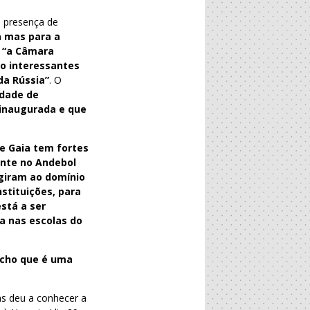
a presença de
a mas para a
,
“a Câmara
to interessantes
da Rússia”
. O
idade de
 inaugurada e que
e Gaia tem fortes
ante no Andebol
giram ao domínio
stituições, para
stá a ser
va nas escolas do
Acho que é uma
as deu a conhecer a