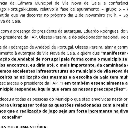
dência da Câmara Municipal de Vila Nova de Gaia, a conferên
ogo Portugal-Rússia, relativo à fase de apuramento – grupo 5 
rtida que vai decorrer no próximo dia 2 de Novembro (16 h. – Sp
ova de Gaia.
 com a presença do presidente da autarquia, Eduardo Rodrigues; do 
o presidente da FAP, Ulisses Pereira, e do selecionador nacional, Rol
 da Federação de Andebol de Portugal, Ulisses Pereira, abrir a ceri
cimento à autarquia de Vila Nova de Gaia, a quem quis
“manifestar 
ação de Andebol de Portugal pela forma como o município se 
os encontros, eu diria até, o mais importante, da caminhada
emos excelentes infraestruturas no município de Vila Nova de
ceiros na utilização das mesmas e a escolha de Gaia tem mui
 esclareceu o presidente da FAP.
“Tem também essencialmente a
icípio respondeu àquilo que eram as nossas preocupações”
“.
adeceu a todas as pessoas do Município que stão envolvidas nesta o
para ultrapassar todas as questões relacionadas com a reali
 que a realização do jogo seja um forte incremento na div
 concelho”
ES QUER UMA VITÓRIA