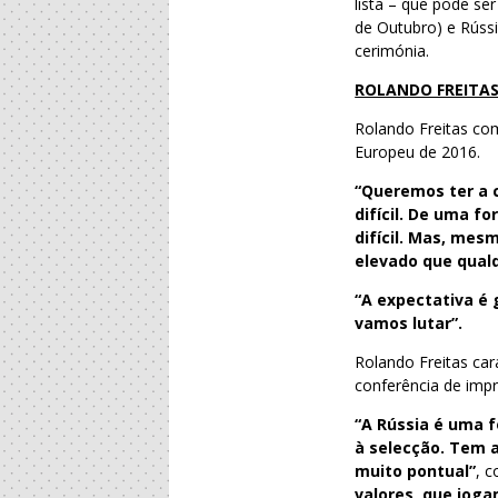
lista – que pode se
de Outubro) e Rússi
cerimónia.
ROLANDO FREITA
Rolando Freitas co
Europeu de 2016.
“Queremos ter a
difícil. De uma 
difícil. Mas, mes
elevado que qualq
“A expectativa é 
vamos lutar”.
Rolando Freitas car
conferência de imp
“A Rússia é uma 
à selecção. Tem 
muito pontual”
, c
valores, que joga