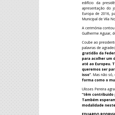
edifício da presi
apresentação do j
Europa de 2016, pa
Municipal de Vila N
A cerimónia contou
Guilherme Aguiar, d
Coube ao presidente
palavras de agrade
gratidão da Feder
para acolher um d
até ao Europeu. T
queremos ser par
isso”
. Mas não só,
forma como o mun
Ulisses Pereira agr
“têm contribuido 
Também esperamos
modalidade neste
EDUARDO RODRIGU