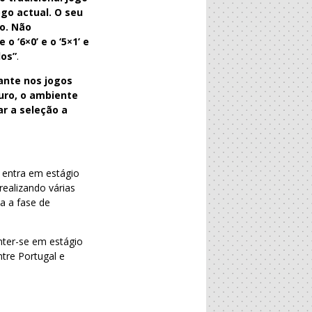
go actual. O seu
o. Não
 ‘6×0’ e o ‘5×1’ e
dos”
.
ante nos jogos
uro, o ambiente
r a seleção a
a entra em estágio
realizando várias
ia a fase de
nter-se em estágio
tre Portugal e