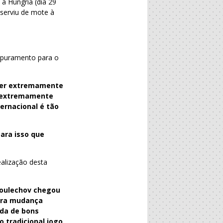
 à Hungria (dia 29
 serviu de mote à
 apuramento para o
ser extremamente
po extremamente
ernacional é tão
para isso que
ealização desta
Koulechov chegou
tra mudança
da de bons
 tradicional jogo