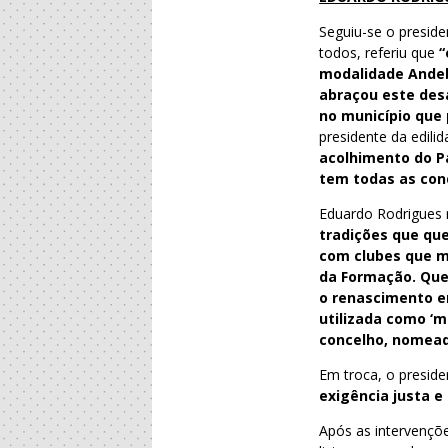
Seguiu-se o preside
todos, referiu que
“
modalidade Andeb
abraçou este des
no município que 
presidente da edili
acolhimento do P
tem todas as cond
Eduardo Rodrigues
tradições que qu
com clubes que m
da Formação. Quer
o renascimento em
utilizada como ‘m
concelho, nomead
Em troca, o presid
exigência justa 
Após as intervençõe