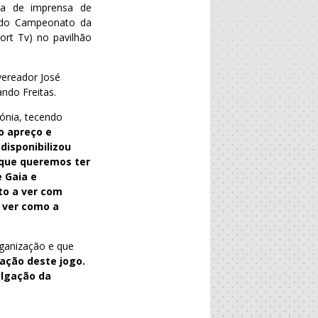
cia de imprensa de
– do Campeonato da
ort Tv) no pavilhão
vereador José
ando Freitas.
mónia, tecendo
o apreço e
disponibilizou
 que queremos ter
 Gaia e
to a ver com
 ver como a
rganização e que
zação deste jogo.
ulgação da