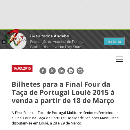
Resultados Andebol
Instalar
Federação de Andebol de Portugal
Grátis - Disponivel na Play Store
16.03.2015
Facebook
Twitter
LinkedIn
WhatsApp
E-
mail
Bilhetes para a Final Four da
Taça de Portugal Loulé 2015 à
venda a partir de 18 de Março
A Final Four da Taça de Portugal Multicare Seniores Femininos e
a Final Four da Taça de Portugal Fidelidade Seniores Masculinos
disputam-se em Loulé, a 28 e 29 de Março.