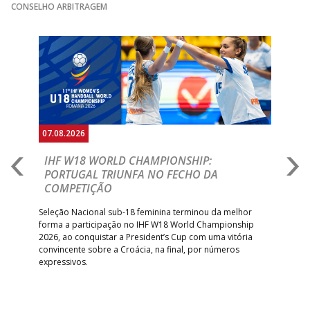
CONSELHO ARBITRAGEM
Anterior
Seguin
07.08.2026
07.
E
IHF W18 WORLD CHAMPIONSHIP:
C
PORTUGAL TRIUNFA NO FECHO DA
R
COMPETIÇÃO
A A
Trei
 que
Seleção Nacional sub-18 feminina terminou da melhor
dia
;
forma a participação no IHF W18 World Championship
insc
inar
2026, ao conquistar a President’s Cup com uma vitória
convincente sobre a Croácia, na final, por números
expressivos.