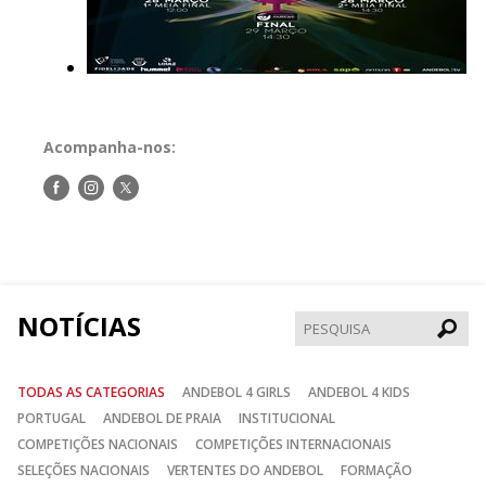
Acompanha-nos:
Siga-
Siga-
Siga-
nos
nos
nos
no
no
no
Facebook
Instagram
Twitter
NOTÍCIAS
Pesqui
TODAS AS CATEGORIAS
ANDEBOL 4 GIRLS
ANDEBOL 4 KIDS
PORTUGAL
ANDEBOL DE PRAIA
INSTITUCIONAL
COMPETIÇÕES NACIONAIS
COMPETIÇÕES INTERNACIONAIS
SELEÇÕES NACIONAIS
VERTENTES DO ANDEBOL
FORMAÇÃO