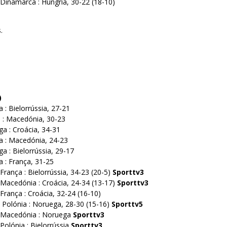
 Dinamarca : Hungria, 30-22 (18-10)
.
)
 : Bielorrússia, 27-21
a : Macedónia, 30-23
a : Croácia, 34-31
a : Macedónia, 24-23
a : Bielorrússia, 29-17
a : França, 31-25
França : Bielorrússia, 34-23 (20-5)
Sporttv3
 Macedónia : Croácia, 24-34 (13-17)
Sporttv3
França : Croácia, 32-24 (16-10)
– Polónia : Noruega, 28-30 (15-16)
Sporttv5
– Macedónia : Noruega
Sporttv3
Polónia : Bielorrússia
Sporttv3