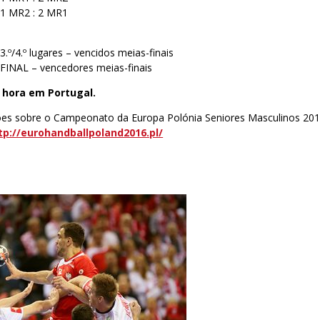
– 1 MR2 : 2 MR1
3.º/4.º lugares – vencidos meias-finais
 FINAL – vencedores meias-finais
hora em Portugal.
ões sobre o Campeonato da Europa Polónia Seniores Masculinos 20
tp://eurohandballpoland2016.pl/