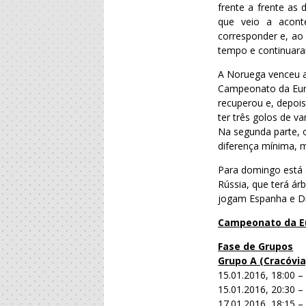
frente a frente as
que veio a acont
corresponder e, ao
tempo e continuara
A Noruega venceu a 
Campeonato da Euro
recuperou e, depoi
ter três golos de v
Na segunda parte, o
diferença mínima, m
Para domingo está 
Rússia, que terá árb
jogam Espanha e D
Campeonato da Eu
Fase de Grupos
Grupo A (Cracóvia
15.01.2016, 18:00 –
15.01.2016, 20:30 – 
17.01.2016, 18:15 –