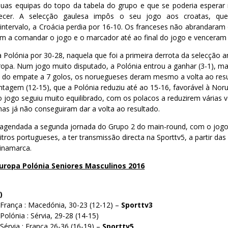
 duas equipas do topo da tabela do grupo e que se poderia esperar 
ecer. A selecção gaulesa impôs o seu jogo aos croatas, qu
 intervalo, a Croácia perdia por 16-10. Os franceses não abrandaram
m a comandar o jogo e o marcador até ao final do jogo e venceram 
Polónia por 30-28, naquela que foi a primeira derrota da selecção an
pa. Num jogo muito disputado, a Polónia entrou a ganhar (3-1), m
s do empate a 7 golos, os noruegueses deram mesmo a volta ao res
antagem (12-15), que a Polónia reduziu até ao 15-16, favorável à Noru
 jogo seguiu muito equilibrado, com os polacos a reduzirem várias v
as já não conseguiram dar a volta ao resultado.
agendada a segunda jornada do Grupo 2 do main-round, com o jogo
itros portugueses, a ter transmissão directa na Sporttv5, a partir das
inamarca.
ropa Polónia Seniores Masculinos 2016
)
 França : Macedónia, 30-23 (12-12) –
Sporttv3
Polónia : Sérvia, 29-28 (14-15)
 Sérvia : França 26-36 (16-19) –
Sporttv5