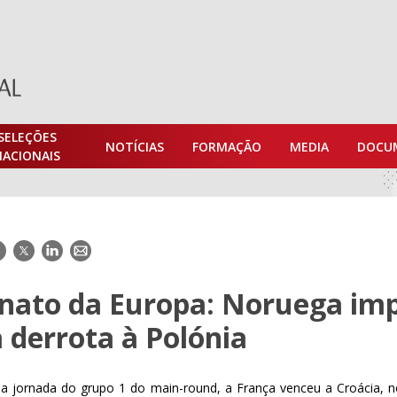
SELEÇÕES
NOTÍCIAS
FORMAÇÃO
MEDIA
DOCU
NACIONAIS
acebook
Twitter
LinkedIn
E-
mail
ato da Europa: Noruega im
 derrota à Polónia
 jornada do grupo 1 do main-round, a França venceu a Croácia, 