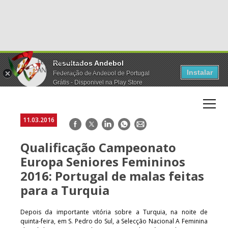
Resultados Andebol
Instalar
Federação de Andebol de Portugal
Grátis - Disponivel na Play Store
11.03.2016
Facebook
Twitter
LinkedIn
WhatsApp
E-
mail
Qualificação Campeonato
Europa Seniores Femininos
2016: Portugal de malas feitas
para a Turquia
Depois da importante vitória sobre a Turquia, na noite de
quinta-feira, em S. Pedro do Sul, a Selecção Nacional A Feminina