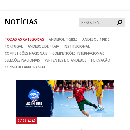
Facebook
Instagram
Twitter
NOTÍCIAS
Pesqui
TODAS AS CATEGORIAS
ANDEBOL 4 GIRLS
ANDEBOL 4 KIDS
PORTUGAL
ANDEBOL DE PRAIA
INSTITUCIONAL
COMPETIÇÕES NACIONAIS
COMPETIÇÕES INTERNACIONAIS
SELEÇÕES NACIONAIS
VERTENTES DO ANDEBOL
FORMAÇÃO
CONSELHO ARBITRAGEM
Anterior
Seguin
07.08.2026
06.