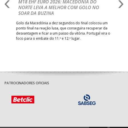
A
M18 EHF EURO 2026: MACEDÓNIA DO
D
NORTE LEVA A MELHOR COM GOLO NO
Com
SOAR DA BUZINA
épo
o de
arra
 o
Golo da Macedónia a dez segundos do final colocou um
de
ponto final na reação lusa, que conseguira recuperar da
desvantagem e ficar a um passo da vitória. Portugal vira o
foco para o embate do 11.º e 12.º lugar.
PATROCINADORES OFICIAIS