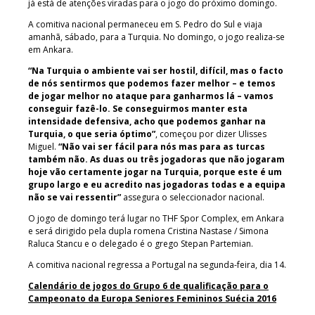
já está de atenções viradas para o jogo do próximo domingo.
A comitiva nacional permaneceu em S. Pedro do Sul e viaja
amanhã, sábado, para a Turquia. No domingo, o jogo realiza-se
em Ankara.
“Na Turquia o ambiente vai ser hostil, difícil, mas o facto
de nós sentirmos que podemos fazer melhor – e temos
de jogar melhor no ataque para ganharmos lá – vamos
conseguir fazê-lo. Se conseguirmos manter esta
intensidade defensiva, acho que podemos ganhar na
Turquia, o que seria óptimo”
, começou por dizer Ulisses
Miguel.
“Não vai ser fácil para nós mas para as turcas
também não. As duas ou três jogadoras que não jogaram
hoje vão certamente jogar na Turquia, porque este é um
grupo largo e eu acredito nas jogadoras todas e a equipa
não se vai ressentir”
assegura o seleccionador nacional.
O jogo de domingo terá lugar no THF Spor Complex, em Ankara
e será dirigido pela dupla romena Cristina Nastase / Simona
Raluca Stancu e o delegado é o grego Stepan Partemian.
A comitiva nacional regressa a Portugal na segunda-feira, dia 14.
Calendário de jogos do Grupo 6 de qualificação para o
Campeonato da Europa Seniores Femininos Suécia 2016