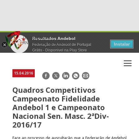
Resultados Andebol
Instalar
Federação de Andebol de Portugal
Grátis - Disponivel na Play Store
15.04.2016
Facebook
Twitter
LinkedIn
WhatsApp
E-
mail
Quadros Competitivos
Campeonato Fidelidade
Andebol 1 e Campeonato
Nacional Sen. Masc. 2ªDiv-
2016/17
Face ao processo de auscultação que a Federação de Andebol