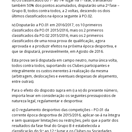
iii) Os classificados do 7º ao 14º lugar na 1ª fase, transitando
também 50% dos pontos acumulados, disputarão uma 2ª fase –
Grupo B, todos contra todos, a 2 voltas, descendo os dois
últimos classificados na época seguinte à PO.02.
iv) Disputarão a PO.01 em 2016/2017, os 10 primeiros
classificados da PO.01 2015/2016, mais os 2 primeiros
classificados da PO.02 2015/2016, mais os 2 primeiros
classificados de uma nova prova de qualificação, agora
aprovada e a produzir efeitos na próxima época desportiva, e
que se disputará, previsivelmente, em Agosto de 2016.
Esta prova será disputada em campo neutro, numa única volta,
todos contra todos, suportando os Clubes participantes e
integralmente os custos inerentes à realização da mesma
(arbitragem, deslocações e eventuais despesas de alojamento,
entre outras).
Para o efeito do disposto supra em i) a iv) do presente número,
importa levar em consideração os seguintes pressupostos de
natureza legal, regulamentar e desportiva:
a) O regulamento desportivo das competições – PO.01 da
corrente época desportiva de 2015/2016, aplicar-se-á na íntegra
e sem quaisquer limitações ou restrições, pelo que a partir dos
resultados da fase final do Grupo B é estabelecida a
classificação do 9.º ao 12.º lugar e os Clubes ou Sociedades