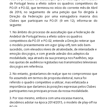
de Portugal levou a efeito sobre os quadros competitivos da
PO.01 e PO.02, que terminou no início do corrente mês de Abril
de 2016, no seguimento de uma petição que foi dirigida à
Direção da Federação por uma esmagadora maioria dos
Clubes que participam na PO.01 (9 em 12), informa-se do
seguinte:
1. No âmbito do processo de auscultação que a Federação de
Andebol de Portugal levou a efeito sobre os quadros
competitivos da PO.01 e PO.02, entende a Direção reiterar que
o modelo presentemente em vigor (play-off), tem sido bem-
sucedido, com elevados níveis de atratividade, de intensidade e
emoção dos jogos, e com grande adesão dos adeptos da
modalidade, seja através da sua presença nos Pavilhões, seja
nas quotas de audiência registadas nas transmissões televisivas
dos jogos em referência.
2. No entanto, gostaríamos de realçar que no compromisso que
foi assumido em termos de proposta eleitoral, nunca foi
referido o quadro competitivo a utilizar, mas enfatizada a
importância que daríamos às posições expressas pelos Clubes
participantes nas principais provas da nossa modalidade.
3. Por isso mesmo, embora com uma escassa maioria,
decidimos adotar na época 2014/2015, o modelo de play-off na
PO.01.