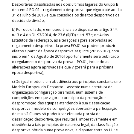
Desportivas classificadas nos dois últimos lugares do Grupo B
descem à PO.02 – regulamento desportivo que vigora até ao dia
31 de Julho de 2016 e que consolida os direitos desportivos de
descida de divisão;
b) Por outro lado, e em obediência ao disposto no artigo 34.º,
n.º 3 e 4 do DL 93/2014, de 23.6 (RJFD) e art. 57.º, n.º 4 dos
Estatutos da Federação, as alterações agora aprovadas ao
regulamento desportivo da prova PO.01 só podem produzir
efeitos a partir da época desportiva seguinte (2016/2017), com
inicio em 1 de Agosto de 2016 [oportunamente será publicado
o regulamento desportivo da prova – PO.01, incluindo as
alterações agora aprovadas e que vigorará para a próxima
época desportiva];
c) De igual modo, e em obediência aos princípios constantes no
Modelo Europeu do Desporto – assente numa estrutura de
organização/configuração piramidal, num sistema de
competições em que vigora o princípio da promoção e
despromoção das equipas atendendo à sua classificação
desportiva (modelo de competições abertas) – a participação
de mais 2 Clubes só poderá ser efetuada por via de
classificação desportiva, que resultará, imperativamente e em
obediência a tais princípios de natureza legal, da classificação
desportiva obtida numa prova nova, a disputar entre os 11.º e