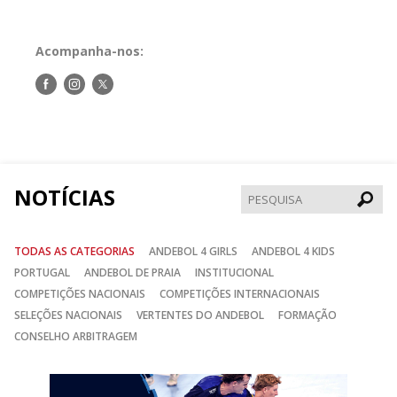
Acompanha-nos:
Siga-
Siga-
Siga-
nos
nos
nos
no
no
no
Facebook
Instagram
Twitter
NOTÍCIAS
Pesqui
TODAS AS CATEGORIAS
ANDEBOL 4 GIRLS
ANDEBOL 4 KIDS
PORTUGAL
ANDEBOL DE PRAIA
INSTITUCIONAL
COMPETIÇÕES NACIONAIS
COMPETIÇÕES INTERNACIONAIS
SELEÇÕES NACIONAIS
VERTENTES DO ANDEBOL
FORMAÇÃO
CONSELHO ARBITRAGEM
Anterior
Seguin