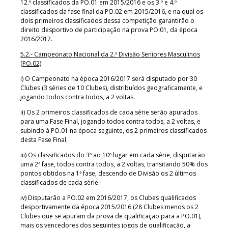
12.º classificados da PO.01 em 2015/2016 e os 3.º e 4.º
classificados da fase final da PO.02 em 2015/2016, e na qual os
dois primeiros classificados dessa competição garantirão o
direito desportivo de participação na prova PO.01, da época
2016/2017.
5.2.- Campeonato Nacional da 2.ª Divisão Seniores Masculinos
(PO.02)
i) O Campeonato na época 2016/2017 será disputado por 30
Clubes (3 séries de 10 Clubes), distribuídos geograficamente, e
jogando todos contra todos, a 2 voltas.
ii) Os 2 primeiros classificados de cada série serão apurados
para uma Fase Final, jogando todos contra todos, a 2 voltas, e
subindo à PO.01 na época seguinte, os 2 primeiros classificados
desta Fase Final.
iii) Os classificados do 3º ao 10º lugar em cada série, disputarão
uma 2ª fase, todos contra todos, a 2 voltas, transitando 50% dos
pontos obtidos na 1ª fase, descendo de Divisão os 2 últimos
classificados de cada série.
iv) Disputarão a PO.02 em 2016/2017, os Clubes qualificados
desportivamente da época 2015/2016 (28 Clubes menos os 2
Clubes que se apuram da prova de qualificação para a PO.01),
mais os vencedores dos seguintes jogos de qualificação, a