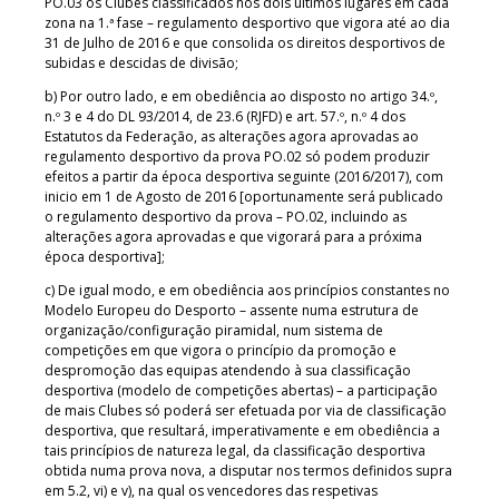
PO.03 os Clubes classificados nos dois últimos lugares em cada
zona na 1.ª fase – regulamento desportivo que vigora até ao dia
31 de Julho de 2016 e que consolida os direitos desportivos de
subidas e descidas de divisão;
b) Por outro lado, e em obediência ao disposto no artigo 34.º,
n.º 3 e 4 do DL 93/2014, de 23.6 (RJFD) e art. 57.º, n.º 4 dos
Estatutos da Federação, as alterações agora aprovadas ao
regulamento desportivo da prova PO.02 só podem produzir
efeitos a partir da época desportiva seguinte (2016/2017), com
inicio em 1 de Agosto de 2016 [oportunamente será publicado
o regulamento desportivo da prova – PO.02, incluindo as
alterações agora aprovadas e que vigorará para a próxima
época desportiva];
c) De igual modo, e em obediência aos princípios constantes no
Modelo Europeu do Desporto – assente numa estrutura de
organização/configuração piramidal, num sistema de
competições em que vigora o princípio da promoção e
despromoção das equipas atendendo à sua classificação
desportiva (modelo de competições abertas) – a participação
de mais Clubes só poderá ser efetuada por via de classificação
desportiva, que resultará, imperativamente e em obediência a
tais princípios de natureza legal, da classificação desportiva
obtida numa prova nova, a disputar nos termos definidos supra
em 5.2, vi) e v), na qual os vencedores das respetivas