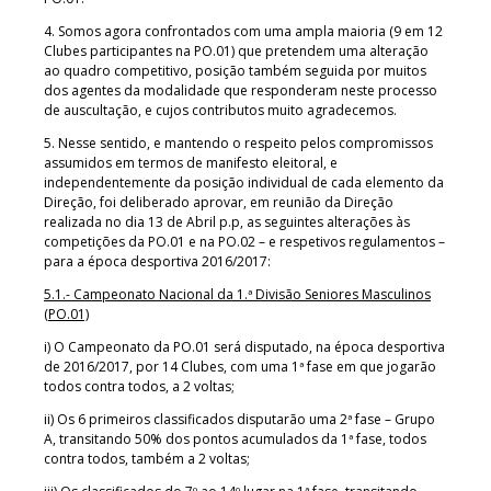
4. Somos agora confrontados com uma ampla maioria (9 em 12
Clubes participantes na PO.01) que pretendem uma alteração
ao quadro competitivo, posição também seguida por muitos
dos agentes da modalidade que responderam neste processo
de auscultação, e cujos contributos muito agradecemos.
5. Nesse sentido, e mantendo o respeito pelos compromissos
assumidos em termos de manifesto eleitoral, e
independentemente da posição individual de cada elemento da
Direção, foi deliberado aprovar, em reunião da Direção
realizada no dia 13 de Abril p.p, as seguintes alterações às
competições da PO.01 e na PO.02 – e respetivos regulamentos –
para a época desportiva 2016/2017:
5.1.- Campeonato Nacional da 1.ª Divisão Seniores Masculinos
(PO.01)
i) O Campeonato da PO.01 será disputado, na época desportiva
de 2016/2017, por 14 Clubes, com uma 1ª fase em que jogarão
todos contra todos, a 2 voltas;
ii) Os 6 primeiros classificados disputarão uma 2ª fase – Grupo
A, transitando 50% dos pontos acumulados da 1ª fase, todos
contra todos, também a 2 voltas;