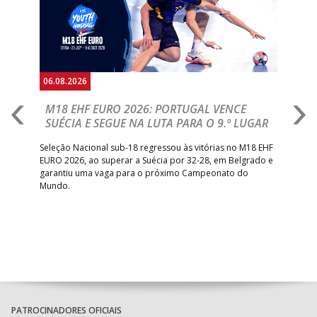
06.08.2026
05.
M18 EHF EURO 2026: PORTUGAL VENCE
R
SUÉCIA E SEGUE NA LUTA PARA O 9.º LUGAR
R
bre
Seleção Nacional sub-18 regressou às vitórias no M18 EHF
San
EURO 2026, ao superar a Suécia por 32-28, em Belgrado e
Figu
garantiu uma vaga para o próximo Campeonato do
pro
Mundo.
tal
PATROCINADORES OFICIAIS