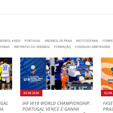
no
no
no
Facebook
Instagram
Twitter
NDEBOL 4 KIDS
PORTUGAL
ANDEBOL DE PRAIA
INSTITUCIONAL
COMPE
IONAIS
VERTENTES DO ANDEBOL
FORMAÇÃO
CONSELHO ARBITRAGEM
03.08.2026
02.08
UGAL
IHF W18 WORLD CHAMPIONSHIP:
FASE
NA
PORTUGAL VENCE E GANHA
PRAI