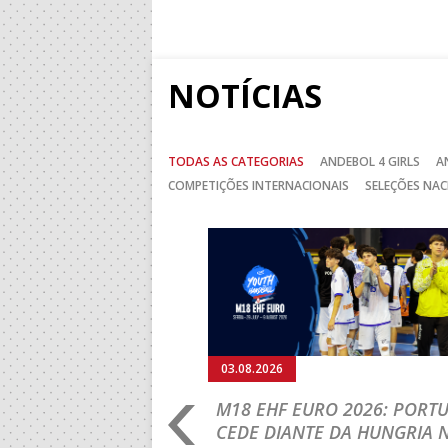
NOTÍCIAS
TODAS AS CATEGORIAS
ANDEBOL 4 GIRLS
A
COMPETIÇÕES INTERNACIONAIS
SELEÇÕES NAC
Anterior
03.08.2026
RLD
M18 EHF EURO 2026: PORT
IP: PORTUGAL
CEDE DIANTE DA HUNGRIA 