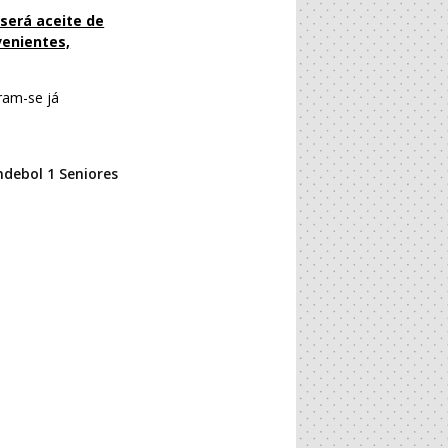
 será aceite de
venientes,
ram-se já
ndebol 1 Seniores