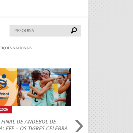
Pesquisar
TIÇÕES NACIONAIS
Seguinte
.2026
02.08.2026
 FINAL DE ANDEBOL DE
PORTUGAL BEACH H
A: EFE – OS TIGRES CELEBRA
TOUR: VRT/LEMAR 