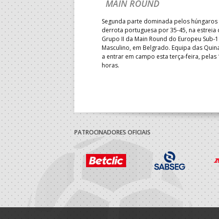
É E SEGUE NA LUTA
MAIN ROUND
R CLASSIFICAÇÃO
Segunda parte dominada pelos húngaros 
derrota portuguesa por 35-45, na estreia
Grupo II da Main Round do Europeu Sub-1
enceu a Guiné por 28-23, em
Masculino, em Belgrado. Equipa das Quina
rnada do Grupo II da
a entrar em campo esta terça-feira, pelas
 Mundial de sub-18 Feminino,
horas.
énia. Equipa das Quinas volta
sta quinta-feira.
PATROCINADORES OFICIAIS