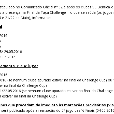
tipulado no Comunicado Oficial nº 52 e após os clubes SL Benfica 
 a presença na Final da Taça Challenge – o que se saúda (os jogos 
 e 21/22 de Maio), informa-se:
al
.2016
6
6
28/ 29.05.2016
01.06.2016
amento 3º e 4º lugar
.2016
2016 (se nenhum clube apurado estiver na final da Challenge Cup) ou
er na final da Challenge Cup)
21/22.05.2016 (se nenhum clube apurado estiver na final da Challenge
 estiver na final da Challenge Cup)
lubes que procedam de imediato às marcações provisórias (via
o será publicado após a realização do 5º jogo das ½ Finais (04.05.2016