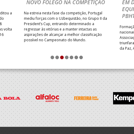
NOVO FÔLEGO NA COMPETIÇÃO
EM 
EQU
ditou a
Na estreia nesta fase da competição, Portugal
PBHT
 do
mediu forças com o Uzbequistão, no Grupo II da
8
President’s Cup, entrando determinado a
Formação
s volta
regressar às vitórias e a manter intactas as
nacionai
 16
aspirações de alcançar a melhor classificação
Associa
possível no Campeonato do Mundo.
triunfa
da Paz, 
FC – AP 
1
2
3
4
5
6
7
particip