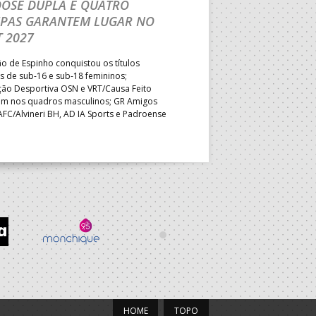
DOSE DUPLA E QUATRO
TÍTULO INÉDITO EM
IPAS GARANTEM LUGAR NO
Formação de Leiria superou o
 2027
shoot-out e sagrou-se Campeã
primeira vez; Associação Desp
 de Espinho conquistou os títulos
primeiro desaire mas manteve 
s de sub-16 e sub-18 femininos;
no quadro feminino, num dia q
ção Desportiva OSN e VRT/Causa Feito
descidas e as vagas para o PB
ram nos quadros masculinos; GR Amigos
AFC/Alvineri BH, AD IA Sports e Padroense
asseguraram o direito desportivo de
ar no Portugal Beach Handball Tour 2027.
HOME
TOPO