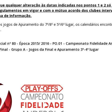
ue qualquer alteração às datas indicadas nos pontos 1 e 2 só
gulamentos em vigor e com o mútuo acordo dos clubes inter
ma de Informação.
s jogos de Apuramento do 7º/8º e 5º/6º lugar, os calendários encont
.
ial nº 80 - Época 2015/ 2016 - PO.01 - Campeonato Fidelidade A
Final - Grupo A - Jogos da Final e Apuramento 3º-4º lugar