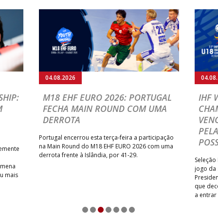
04.08.2026
04.08
HIP:
M18 EHF EURO 2026: PORTUGAL
IHF
M
FECHA MAIN ROUND COM UMA
CHA
DERROTA
VENC
PELA
Portugal encerrou esta terça-feira a participação
POSS
na Main Round do M18 EHF EURO 2026 com uma
temente
derrota frente à Islândia, por 41-29.
Seleção 
Romena
jogo da
iu mais
Presiden
que dec
a entrar
1
2
3
4
5
6
7