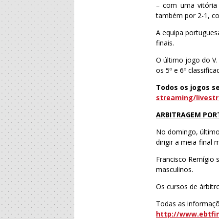
– com uma vitória 
também por 2-1, co
A equipa portugues
finais.
O último jogo do V.
os 5º e 6º classifi
Todos os jogos s
streaming/livest
ARBITRAGEM PORT
No domingo, último
dirigir a meia-fin
Francisco Remígio s
masculinos.
Os cursos de árbitr
Todas as informaçõ
http://www.ebtfin