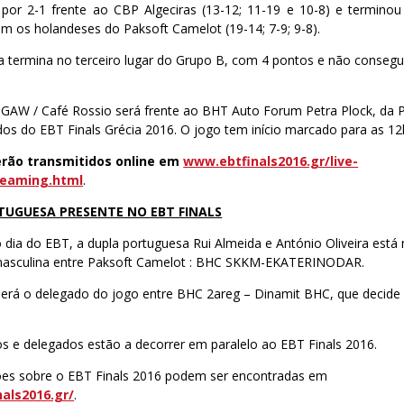
por 2-1 frente ao CBP Algeciras (13-12; 11-19 e 10-8) e termino
m os holandeses do Paksoft Camelot (19-14; 7-9; 9-8).
a termina no terceiro lugar do Grupo B, com 4 pontos e não consegu
 GAW / Café Rossio será frente ao BHT Auto Forum Petra Plock, da Po
cados do EBT Finals Grécia 2016. O jogo tem início marcado para as 1
erão transmitidos online em
www.ebtfinals2016.gr/live-
reaming.html
.
UGUESA PRESENTE NO EBT FINALS
 dia do EBT, a dupla portuguesa Rui Almeida e António Oliveira est
al masculina entre Paksoft Camelot : BHC SKKM-EKATERINODAR.
erá o delegado do jogo entre BHC 2areg – Dinamit BHC, que decide o
os e delegados estão a decorrer em paralelo ao EBT Finals 2016.
es sobre o EBT Finals 2016 podem ser encontradas em
als2016.gr/
.