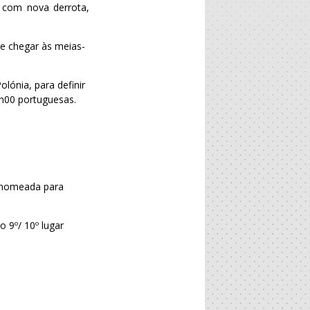
u com nova derrota,
e chegar às meias-
lónia, para definir
2h00 portuguesas.
á nomeada para
 9º/ 10º lugar