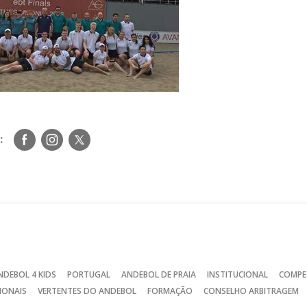
Siga-
Siga-
Siga-
:
nos
nos
nos
no
no
no
Facebook
Instagram
Twitter
NDEBOL 4 KIDS
PORTUGAL
ANDEBOL DE PRAIA
INSTITUCIONAL
COMPE
IONAIS
VERTENTES DO ANDEBOL
FORMAÇÃO
CONSELHO ARBITRAGEM