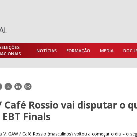
SELEÇÕES
NOTÍCIAS
FORMAÇÃO
MEDIA
DOCU
NACIONAIS
acebook
Twitter
LinkedIn
E-
mail
 Café Rossio vai disputar o q
 EBT Finals
a V. GAW / Café Rossio (masculinos) voltou a começar o dia – o se