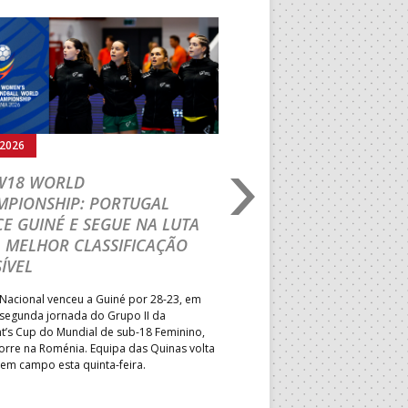
Seguinte
.2026
03.08.2026
 W18 WORLD
M18 EHF EURO 2026
MPIONSHIP: PORTUGAL
CEDE DIANTE DA HU
E GUINÉ E SEGUE NA LUTA
MAIN ROUND
 MELHOR CLASSIFICAÇÃO
Segunda parte dominada pelos
ÍVEL
derrota portuguesa por 35-45,
Grupo II da Main Round do Eu
Nacional venceu a Guiné por 28-23, em
Masculino, em Belgrado. Equip
 segunda jornada do Grupo II da
a entrar em campo esta terça-f
t’s Cup do Mundial de sub-18 Feminino,
horas.
orre na Roménia. Equipa das Quinas volta
 em campo esta quinta-feira.