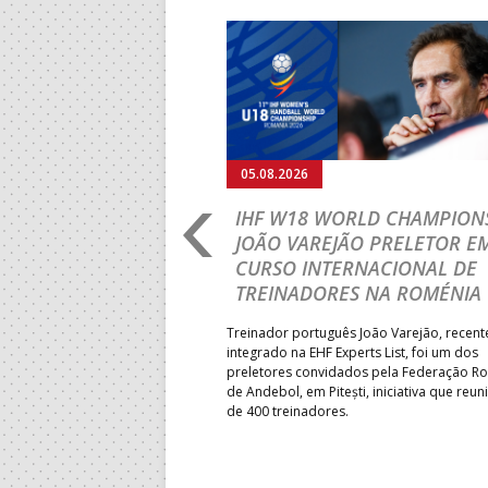
Anterior
05.08.2026
RLD CHAMPIONSHIP:
IHF W18 WORLD CHAMPIONS
PRIMEIRO
JOÃO VAREJÃO PRELETOR E
 DA FASE A
CURSO INTERNACIONAL DE
 PRESIDENT’S CUP
TREINADORES NA ROMÉNIA
 lugar na fase de grupos da
Treinador português João Varejão, recen
ortugal mede forças com o
integrado na EHF Experts List, foi um dos
-feira, no primeiro embate dos
preletores convidados pela Federação 
 entre o 17.º e 32.º lugare do
de Andebol, em Pitești, iniciativa que reun
do sub-18 Feminino.
de 400 treinadores.