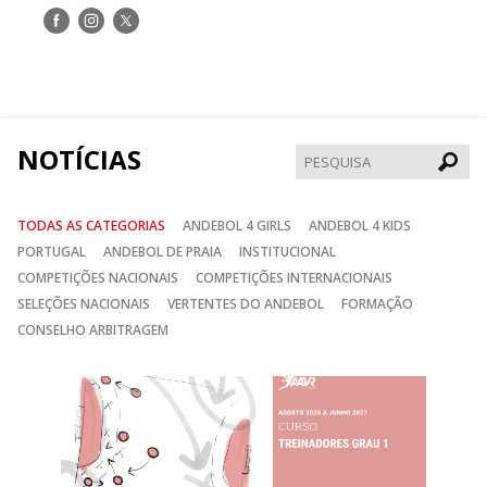
Siga-
Siga-
Siga-
nos
nos
nos
no
no
no
Facebook
Instagram
Twitter
NOTÍCIAS
Pesqui
TODAS AS CATEGORIAS
ANDEBOL 4 GIRLS
ANDEBOL 4 KIDS
PORTUGAL
ANDEBOL DE PRAIA
INSTITUCIONAL
COMPETIÇÕES NACIONAIS
COMPETIÇÕES INTERNACIONAIS
SELEÇÕES NACIONAIS
VERTENTES DO ANDEBOL
FORMAÇÃO
CONSELHO ARBITRAGEM
Anterior
Seguin