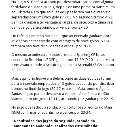
Na Luz, o SL Benfica acabou por desembaraçar-se com alguma
facilidade do Madeira SAD, depois de uma primeira parte muito
equilibrada e em que as duas equipas foram para o intervalo
separadas por um único golo (11-10). No segundo tempo o S.L.
Benfica chegou a ter vantagens largas, de sete, oito e (uma vez)
de nove golos, acabando por vencer por 27-20.
Em Fafe, o campeão nacional – que ao intervalo ganhava por 9-
15 depois de ter estado com vantagem de nove golos (6-15) –
também não teve dificuldades e venceu por 26-31.
O mesmo aconteceu em Lisboa, onde o Sporting CP foi ao
recinto do Boa Hora /ROFF ganhar por 17-39 (9-20 ao intervalo)
e em Avanca, onde a Artística ganhou ao Arsenal/LXS Group por
29-23.
Mais equilíbrio houve em Belém, onde as duas equipas foram
para o intervalo empatadas a 13 golos, acabando por distribuir
pontos no final do jogo (29-29) e, até, na Maia, onde o Águas
Santas seguiu para o descanso a vencer a Académica de São
Mamede por um golo (12-11)., acabando por ganhar por 22-19.
No jogo que fechou a ronda, o FC Porto foi ao recinto do Maia
ISMAI confirmar o favoritismo e vencer por 23-34.
– Resultados dos jogos da segunda jornada do
Campeonato Andebol 1, realizados este sábado: