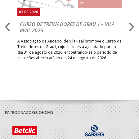
07.08.2026
07.
CURSO DE TREINADORES DE GRAU 1 – VILA
M
REAL 2026
N
S
A Associação de Andebol de Vila Real promove o Curso de
Treinadores de Grau I, cujo início está agendado para o
Gol
dia 31 de agosto de 2026, encontrando-se o período de
pont
inscrições aberto até ao dia 24 de agosto de 2026.
desv
foco
PATROCINADORES OFICIAIS