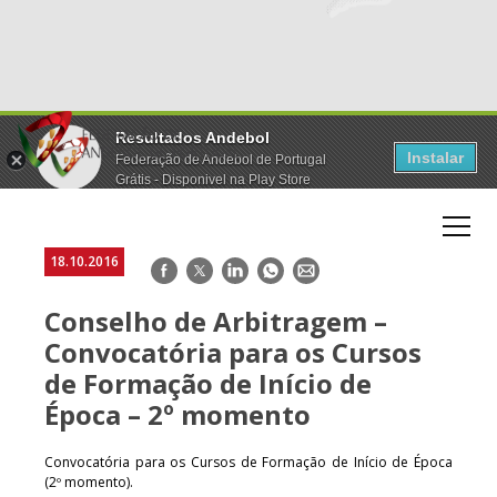
Resultados Andebol
Instalar
Federação de Andebol de Portugal
Grátis - Disponivel na Play Store
18.10.2016
Facebook
Twitter
LinkedIn
WhatsApp
E-
mail
Conselho de Arbitragem –
Convocatória para os Cursos
de Formação de Início de
Época – 2º momento
Convocatória para os Cursos de Formação de Início de Época
(2º momento).