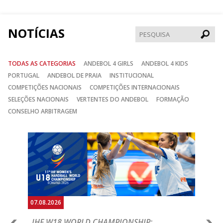
Facebook
Instagram
Twitter
NOTÍCIAS
Pesqui
TODAS AS CATEGORIAS
ANDEBOL 4 GIRLS
ANDEBOL 4 KIDS
PORTUGAL
ANDEBOL DE PRAIA
INSTITUCIONAL
COMPETIÇÕES NACIONAIS
COMPETIÇÕES INTERNACIONAIS
SELEÇÕES NACIONAIS
VERTENTES DO ANDEBOL
FORMAÇÃO
CONSELHO ARBITRAGEM
Anterior
Seguin
07.08.2026
07.
E
IHF W18 WORLD CHAMPIONSHIP:
C