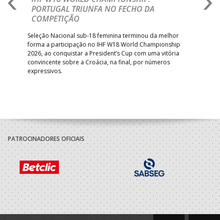
PORTUGAL TRIUNFA NO FECHO DA
R
COMPETIÇÃO
A A
Trei
 que
Seleção Nacional sub-18 feminina terminou da melhor
dia
;
forma a participação no IHF W18 World Championship
insc
inar
2026, ao conquistar a President’s Cup com uma vitória
convincente sobre a Croácia, na final, por números
expressivos.
PATROCINADORES OFICIAIS