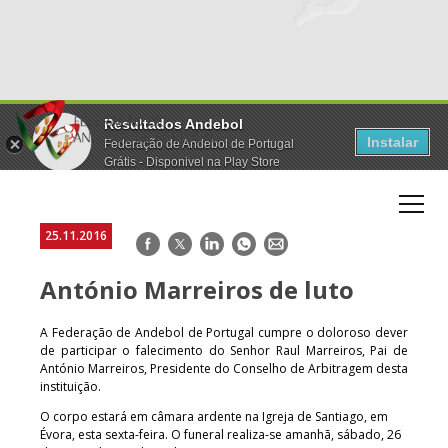
Resultados Andebol
Instalar
Federação de Andebol de Portugal
Grátis - Disponivel na Play Store
25.11.2016
Facebook
Twitter
LinkedIn
WhatsApp
E-
mail
António Marreiros de luto
A Federação de Andebol de Portugal cumpre o doloroso dever
de participar o falecimento do Senhor Raul Marreiros, Pai de
António Marreiros, Presidente do Conselho de Arbitragem desta
instituição.
O corpo estará em câmara ardente na Igreja de Santiago, em
Évora, esta sexta-feira. O funeral realiza-se amanhã, sábado, 26