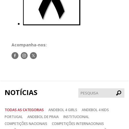
Acompanha-nos:
Siga-
Siga-
Siga-
nos
nos
nos
no
no
no
Facebook
Instagram
Twitter
NOTÍCIAS
Pesqui
TODAS AS CATEGORIAS
ANDEBOL 4 GIRLS
ANDEBOL 4 KIDS
PORTUGAL
ANDEBOL DE PRAIA
INSTITUCIONAL
COMPETIÇÕES NACIONAIS
COMPETIÇÕES INTERNACIONAIS