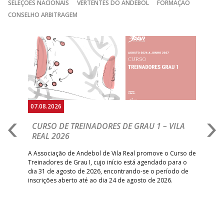
SELEÇÕES NACIONAIS
VERTENTES DO ANDEBOL
FORMAÇÃO
CONSELHO ARBITRAGEM
Anterior
Seguin
07.08.2026
07.
CURSO DE TREINADORES DE GRAU 1 – VILA
M
REAL 2026
N
S
A Associação de Andebol de Vila Real promove o Curso de
Treinadores de Grau I, cujo início está agendado para o
Gol
dia 31 de agosto de 2026, encontrando-se o período de
pont
inscrições aberto até ao dia 24 de agosto de 2026.
desv
foco