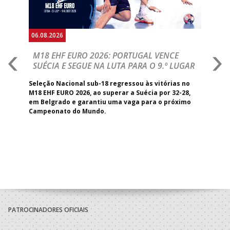
06.08.2026
05.
M18 EHF EURO 2026: PORTUGAL VENCE
R
SUÉCIA E SEGUE NA LUTA PARA O 9.º LUGAR
R
ea,
Seleção Nacional sub-18 regressou às vitórias no
San
 com
M18 EHF EURO 2026, ao superar a Suécia por 32-28,
Mig
em Belgrado e garantiu uma vaga para o próximo
ini
Campeonato do Mundo.
mai
Bel
PATROCINADORES OFICIAIS