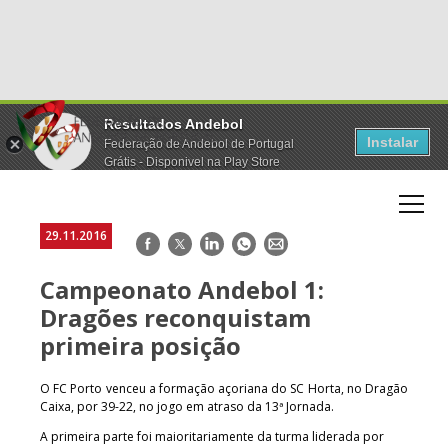
Resultados Andebol
Instalar
Federação de Andebol de Portugal
Grátis - Disponivel na Play Store
29.11.2016
Facebook
Twitter
LinkedIn
WhatsApp
E-
mail
Campeonato Andebol 1:
Dragões reconquistam
primeira posição
O FC Porto venceu a formação açoriana do SC Horta, no Dragão
Caixa, por 39-22, no jogo em atraso da 13ª Jornada.
A primeira parte foi maioritariamente da turma liderada por