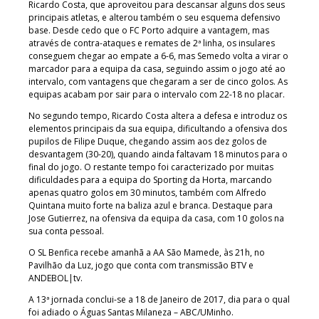
Ricardo Costa, que aproveitou para descansar alguns dos seus
principais atletas, e alterou também o seu esquema defensivo
base. Desde cedo que o FC Porto adquire a vantagem, mas
através de contra-ataques e remates de 2ª linha, os insulares
conseguem chegar ao empate a 6-6, mas Semedo volta a virar o
marcador para a equipa da casa, seguindo assim o jogo até ao
intervalo, com vantagens que chegaram a ser de cinco golos. As
equipas acabam por sair para o intervalo com 22-18 no placar.
No segundo tempo, Ricardo Costa altera a defesa e introduz os
elementos principais da sua equipa, dificultando a ofensiva dos
pupilos de Filipe Duque, chegando assim aos dez golos de
desvantagem (30-20), quando ainda faltavam 18 minutos para o
final do jogo. O restante tempo foi caracterizado por muitas
dificuldades para a equipa do Sporting da Horta, marcando
apenas quatro golos em 30 minutos, também com Alfredo
Quintana muito forte na baliza azul e branca. Destaque para
Jose Gutierrez, na ofensiva da equipa da casa, com 10 golos na
sua conta pessoal.
O SL Benfica recebe amanhã a AA São Mamede, às 21h, no
Pavilhão da Luz, jogo que conta com transmissão BTV e
ANDEBOL|tv.
A 13ª jornada conclui-se a 18 de Janeiro de 2017, dia para o qual
foi adiado o Águas Santas Milaneza – ABC/UMinho.