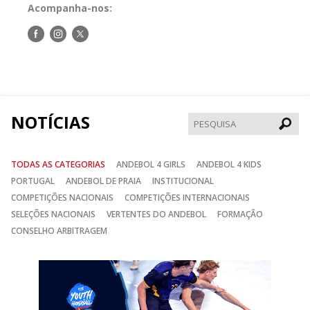
Acompanha-nos:
Siga-
Siga-
Siga-
nos
nos
nos
no
no
no
Facebook
Instagram
Twitter
NOTÍCIAS
Pesqui
TODAS AS CATEGORIAS
ANDEBOL 4 GIRLS
ANDEBOL 4 KIDS
PORTUGAL
ANDEBOL DE PRAIA
INSTITUCIONAL
COMPETIÇÕES NACIONAIS
COMPETIÇÕES INTERNACIONAIS
SELEÇÕES NACIONAIS
VERTENTES DO ANDEBOL
FORMAÇÃO
CONSELHO ARBITRAGEM
Anterior
Seguin