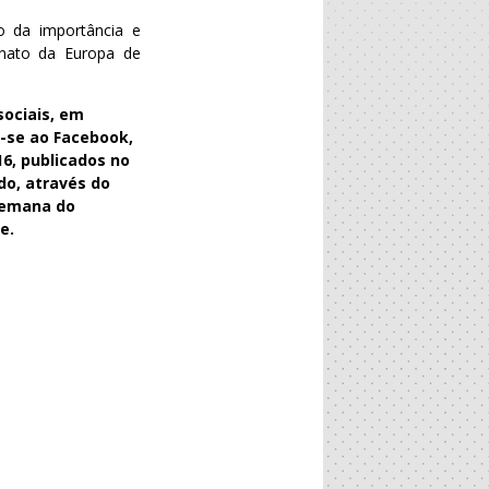
o da importância e
onato da Europa de
sociais, em
m-se ao Facebook,
16, publicados no
do, através do
-semana do
e.