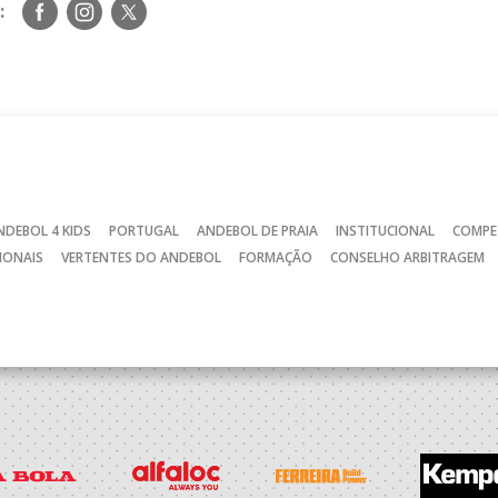
Siga-
Siga-
Siga-
:
nos
nos
nos
no
no
no
Facebook
Instagram
Twitter
NDEBOL 4 KIDS
PORTUGAL
ANDEBOL DE PRAIA
INSTITUCIONAL
COMPE
IONAIS
VERTENTES DO ANDEBOL
FORMAÇÃO
CONSELHO ARBITRAGEM