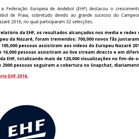
 a Federação Europeia de Andebol (EHF) destacou o cresciment
ndebol de Praia, sobretudo devido ao grande sucesso do Campe
zaré 2016, no qual participaram 32 selecções.
elatório da EHF, os resultados alcançados nos media e redes 
ropeu da Nazaré, foram tremendos: 700,000 novos fãs juntara
o, 105,000 pessoas assistiram aos videos do Europeu Nazaré 20
 16,000 pessoas assistiram ao live stream directo e em diferi
da EHF, totalizando mais de 120,000 visualizações no fim-de
e 2000 pessoas seguiram a cobertura no Snapchat, diariament
rio EHF 2016.