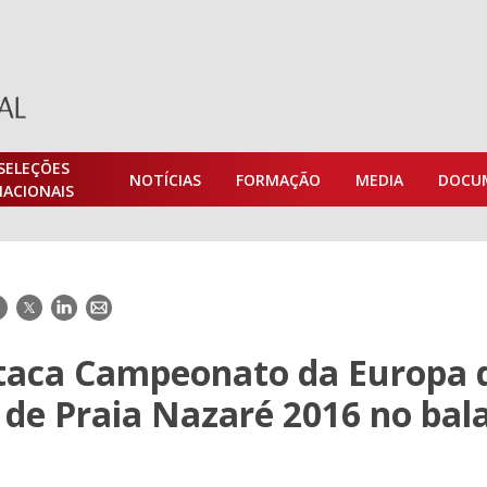
SELEÇÕES
NOTÍCIAS
FORMAÇÃO
MEDIA
DOCU
NACIONAIS
acebook
Twitter
LinkedIn
E-
mail
taca Campeonato da Europa 
 de Praia Nazaré 2016 no bal