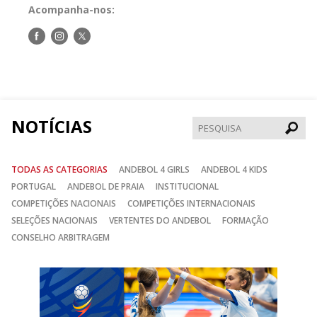
Acompanha-nos:
Siga-
Siga-
Siga-
nos
nos
nos
no
no
no
Facebook
Instagram
Twitter
NOTÍCIAS
Pesqui
TODAS AS CATEGORIAS
ANDEBOL 4 GIRLS
ANDEBOL 4 KIDS
PORTUGAL
ANDEBOL DE PRAIA
INSTITUCIONAL
COMPETIÇÕES NACIONAIS
COMPETIÇÕES INTERNACIONAIS
SELEÇÕES NACIONAIS
VERTENTES DO ANDEBOL
FORMAÇÃO
CONSELHO ARBITRAGEM
Anterior
Seguin