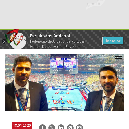
Resultados Andebol
Instalar
Federação de Andebol de Portugal
Grátis - Disponivel na Play Store
18.01.2020
Facebook
Twitter
LinkedIn
WhatsApp
E-