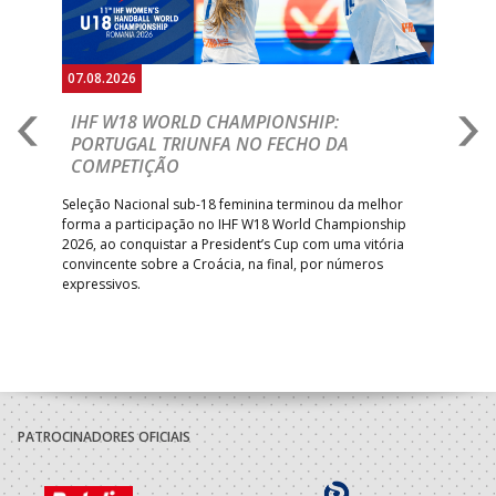
07.08.2026
07.
E
IHF W18 WORLD CHAMPIONSHIP:
C
PORTUGAL TRIUNFA NO FECHO DA
R
COMPETIÇÃO
A A
Trei
 que
Seleção Nacional sub-18 feminina terminou da melhor
dia
;
forma a participação no IHF W18 World Championship
insc
inar
2026, ao conquistar a President’s Cup com uma vitória
convincente sobre a Croácia, na final, por números
expressivos.
PATROCINADORES OFICIAIS