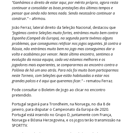
“Ganhámos o direito de estar aqui, por mérito próprio, agora resta
continuar a consolidar as boas prestações dos últimos tempos e
pensar que ainda não temos nada. Sendo necessário continuar a
construir.”
– afirmou.
João Ferraz, lateral direito da Seleção Nacional, destacou que
“Jogámos contra Seleções muito fortes, entrámos muito bem contra
Espanha (Campeã da Europa), na segunda parte tivémos alguns
problemas, que conseguimos retificar nos jogos seguintes. Já contra a
Rússia, não entrámos muito bem no jogo mas conseguimos dar a
volta e acabámos por vencer. Neste último encontro, sentimos a
evolução da nossa equipa, cada vez estamos melhores e os
jogadores mais experientes, se compararmos ao encontro contra a
Polónia de há um ano atrás. Para nós foi muito bom participarmos
neste Torneio, com Seleções que estão habituadas a estar nos
grandes palcos e é aqui que queremos ficar.”
– rematou Ferraz.
Pode consultar o Boletim de Jogo ao clicar no encontro
pretendido.
Portugal seguirá para Trondheim, na Noruega, no dia 8 de
janeiro, para disputar o Campeonato da Europa de 2020.
Portugal está inserido no Grupo D, juntamente com França,
Noruega e Bósnia Herzegovina, e os jogos terão transmissão na
SPORTTV.