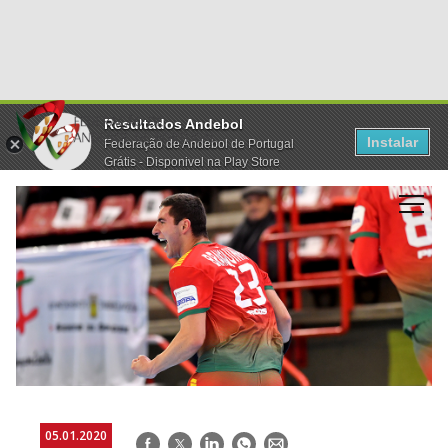
Resultados Andebol
Instalar
Federação de Andebol de Portugal
Grátis - Disponivel na Play Store
05.01.2020
Facebook
Twitter
LinkedIn
WhatsApp
E-