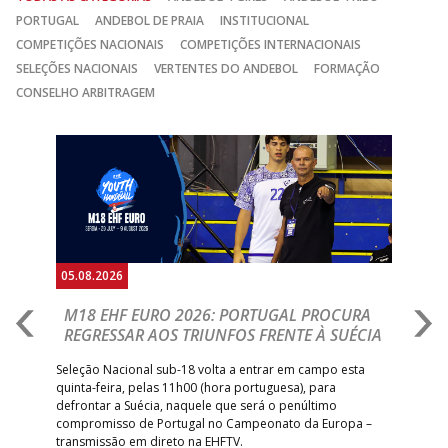
PORTUGAL
ANDEBOL DE PRAIA
INSTITUCIONAL
COMPETIÇÕES NACIONAIS
COMPETIÇÕES INTERNACIONAIS
SELEÇÕES NACIONAIS
VERTENTES DO ANDEBOL
FORMAÇÃO
CONSELHO ARBITRAGEM
Anterior
Seguin
05.08.2026
05.
M18 EHF EURO 2026: PORTUGAL PROCURA
I
REGRESSAR AOS TRIUNFOS FRENTE À SUÉCIA
O
E
uel
Seleção Nacional sub-18 volta a entrar em campo esta
quinta-feira, pelas 11h00 (hora portuguesa), para
Depo
defrontar a Suécia, naquele que será o penúltimo
Cup,
compromisso de Portugal no Campeonato da Europa –
no 
transmissão em direto na EHFTV.
e 3