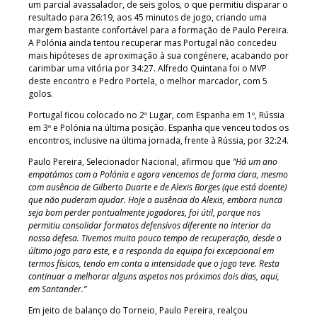
um parcial avassalador, de seis golos, o que permitiu disparar o
resultado para 26:19, aos 45 minutos de jogo, criando uma
margem bastante confortável para a formação de Paulo Pereira.
A Polónia ainda tentou recuperar mas Portugal não concedeu
mais hipóteses de aproximação à sua congénere, acabando por
carimbar uma vitória por 34:27. Alfredo Quintana foi o MVP
deste encontro e Pedro Portela, o melhor marcador, com 5
golos.
Portugal ficou colocado no 2º Lugar, com Espanha em 1º, Rússia
em 3º e Polónia na última posição. Espanha que venceu todos os
encontros, inclusive na última jornada, frente à Rússia, por 32:24.
Paulo Pereira, Selecionador Nacional, afirmou que
“Há um ano
empatámos com a Polónia e agora vencemos de forma clara, mesmo
com ausência de Gilberto Duarte e de Alexis Borges (que está doente)
que não puderam ajudar. Hoje a ausência do Alexis, embora nunca
seja bom perder pontualmente jogadores, foi útil, porque nos
permitiu consolidar formatos defensivos diferente no interior da
nossa defesa. Tivemos muito pouco tempo de recuperação, desde o
último jogo para este, e a responda da equipa foi excepcional em
termos físicos, tendo em conta a intensidade que o jogo teve. Resta
continuar a melhorar alguns aspetos nos próximos dois dias, aqui,
em Santander.”
Em jeito de balanço do Torneio, Paulo Pereira, realçou