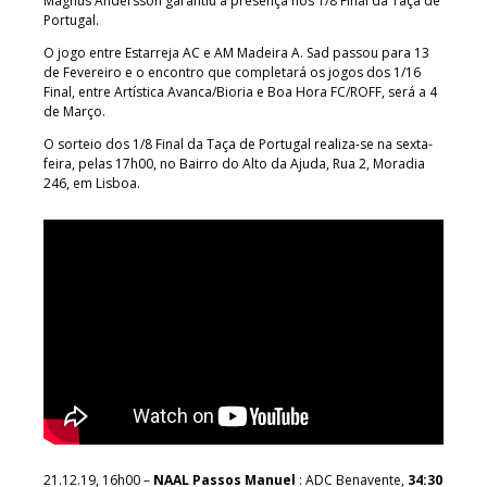
Magnus Andersson garantiu a presença nos 1/8 Final da Taça de
Portugal.
O jogo entre Estarreja AC e AM Madeira A. Sad passou para 13
de Fevereiro e o encontro que completará os jogos dos 1/16
Final, entre Artística Avanca/Bioria e Boa Hora FC/ROFF, será a 4
de Março.
O sorteio dos 1/8 Final da Taça de Portugal realiza-se na sexta-
feira, pelas 17h00, no Bairro do Alto da Ajuda, Rua 2, Moradia
246, em Lisboa.
21.12.19, 16h00 –
NAAL Passos Manuel
: ADC Benavente,
34:30