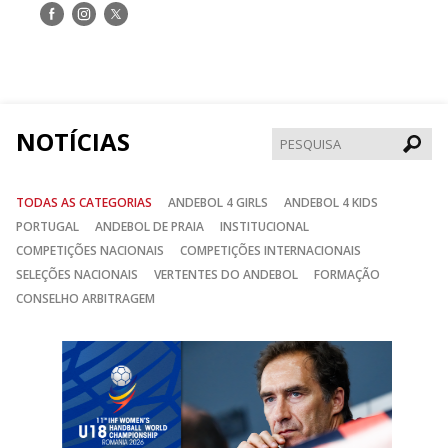
Siga-
Siga-
Siga-
nos
nos
nos
no
no
no
Facebook
Instagram
Twitter
NOTÍCIAS
Pesqui
TODAS AS CATEGORIAS
ANDEBOL 4 GIRLS
ANDEBOL 4 KIDS
PORTUGAL
ANDEBOL DE PRAIA
INSTITUCIONAL
COMPETIÇÕES NACIONAIS
COMPETIÇÕES INTERNACIONAIS
SELEÇÕES NACIONAIS
VERTENTES DO ANDEBOL
FORMAÇÃO
CONSELHO ARBITRAGEM
Anterior
Seguin