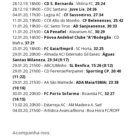
28.12.19, 18h00 –
CD S. Bernardo
: Vitória FC,
25:24
28.12.19, 19h00 – CDC Santana :
Juve Lis
,
24:26
04.01.20, 17h30 – Lagoa AC :
CF Sassoeiros
,
27:34
11.01.20, 19h00 – CCR Alto do Moinho :
CF Belenenses
,
25:42
11.01.20, 19h30 – GC Santo Tirso :
AD Sanjoanense
,
30:33
11.01.20, 21h30 –
CA Penafiel
: Alavarium AC,
30:29
12.01.20, 16h30 –
Póvoa Andebol Clube “A”/Bodegão
: CD
Mafra,
37:21
25.01.20, 18h00 –
FC Gaia/Empril
: SC Horta,
32:25
29.01.20, 20h30 – Almada AC/ Externato Gil Eanes :
Águas
Santas Milaneza
,
23:34 (9:17)
29.01.20, 21h00 – ABC/UMinho :
SL Benfica
,
15:26 (8:12)
29.01.20, 21h00 – CD Feirense/Ferpainel :
Sporting CP
,
20:40
(11:22)
29.01.20, 21h30 – AA São Mamede :
ADA Maia/ISMAI
,
23:38
(10:16)
30.01.20, 20h30 –
FC Porto Sofarma
: Boavista FC,
32:27
(16:15)
13.02.20, 20h30 – Estarreja AC : AM Madeira A. Sad
04.03.20, 21h00 – Artística Avanca/Bioria : Boa Hora FC/ROFF
Acompanha-nos: