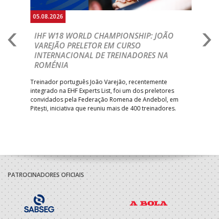
05.08.2026
04.
É
IHF W18 WORLD CHAMPIONSHIP: JOÃO
M
VAREJÃO PRELETOR EM CURSO
M
INTERNACIONAL DE TREINADORES NA
Port
ROMÉNIA
Rou
nt’s
Islâ
ra,
Treinador português João Varejão, recentemente
17.º
integrado na EHF Experts List, foi um dos preletores
no.
convidados pela Federação Romena de Andebol, em
Pitești, iniciativa que reuniu mais de 400 treinadores.
PATROCINADORES OFICIAIS