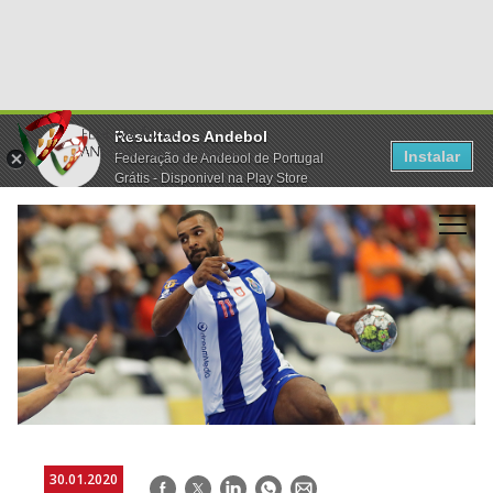
Resultados Andebol
Instalar
Federação de Andebol de Portugal
Grátis - Disponivel na Play Store
30.01.2020
Facebook
Twitter
LinkedIn
WhatsApp
E-