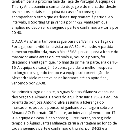
também para a próxima fase da Taça de Portugal. A equipa de
Thierry Anti assumiu o comando do jogo e do marcador desde
os minutos iniciais e a equipa da casa não conseguiu
acompanhar o ritmo que os “leões” imprimiram à partida. Ao
intervalo, o Sporting CP já vencia por 11-22, vantagem que
ampliou no decorrer da segunda parte e confirmou a vitória por
20-40.
O ADA Maia/Ismai também segue para os 1/8 final da Taça de
Portugal, com a vitória na visita ao AA São Mamede. A partida
começou equilibrada, mas o Maia/ISMAI passou para a frente do
marcador ainda antes do intervalo e, pouco a pouco, foi
dilatando a vantagem que, no final da primeira parte, era de 10-
16. A equipa da casa já não conseguiu dar a melhor resposta,
ao longo do segundo tempo e a equipa sob orientação de
Alexandre Melo manteve-se na liderança até ao apito final,
vencendo por 23-38.
No primeiro jogo da noite, o Águas Santas Milaneza venceu na
deslocação a Almada. Depois do equilíbrio inicial (5-5), a equipa
orientada por José António Silva assumiu a liderança do
marcador e, pouco a pouco, foi ganhando vantagem sobre o
Almada AC/ Externato Gil Eanes e, ao intervalo, já vencia por 17-
9. A equipa da casa já não conseguiu recuperar, no segundo
tempo e o Águas Santas Milaneza geriu a vantagem ao longo de
toda a segunda parte e confirmou o triunfo, por 34-23 e a