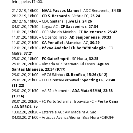
feira, pelas 17h00.
21.12.19, 16h00 –
NAAL Passos Manuel
: ADC Benavente,
34:30
28.12.19, 18h00 –
CD S. Bernardo
: Vitória FC,
25:24
28.12.19, 19h00 – CDC Santana :
Juve Lis
,
24:26
04.01.20, 17h30 – Lagoa AC :
CF Sassoeiros
,
27:34
11.01.20, 19h00 – CCR Alto do Moinho :
CF Belenenses
,
25:42
11.01.20, 19h30 – GC Santo Tirso :
AD Sanjoanense
,
30:33
11.01.20, 21h30 –
CA Penafiel
: Alavarium AC,
30:29
12.01.20, 16h30 –
Póvoa Andebol Clube “A”/Bodegão
: CD
Mafra,
37:21
25.01.20, 18h00 –
FC Gaia/Empril
: SC Horta,
32:25
29.01.20, 20h30 – Almada AC/ Externato Gil Eanes :
Águas
Santas Milaneza
,
23:34 (9:17)
29.01.20, 21h00 – ABC/UMinho :
SL Benfica
,
15:26 (8:12)
29.01.20, 21h00 – CD Feirense/Ferpainel :
Sporting CP
,
20:40
(11:22)
29.01.20, 21h30 – AA São Mamede :
ADA Maia/ISMAI
,
23:38
(10:16)
30.01.20, 20h30 – FC Porto Sofarma : Boavista FC –
Porto Canal
/ ANDEBOL|tv
13.02.20, 20h30 – Estarreja AC : AM Madeira A. Sad
04.03.20, 21h00 – Artística Avanca/Bioria : Boa Hora FC/ROFF