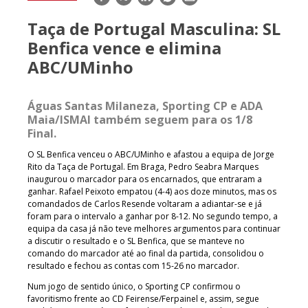
mail
Taça de Portugal Masculina: SL
Benfica vence e elimina
ABC/UMinho
Águas Santas Milaneza, Sporting CP e ADA
Maia/ISMAI também seguem para os 1/8
Final.
O SL Benfica venceu o ABC/UMinho e afastou a equipa de Jorge
Rito da Taça de Portugal. Em Braga, Pedro Seabra Marques
inaugurou o marcador para os encarnados, que entraram a
ganhar. Rafael Peixoto empatou (4-4) aos doze minutos, mas os
comandados de Carlos Resende voltaram a adiantar-se e já
foram para o intervalo a ganhar por 8-12. No segundo tempo, a
equipa da casa já não teve melhores argumentos para continuar
a discutir o resultado e o SL Benfica, que se manteve no
comando do marcador até ao final da partida, consolidou o
resultado e fechou as contas com 15-26 no marcador.
Num jogo de sentido único, o Sporting CP confirmou o
favoritismo frente ao CD Feirense/Ferpainel e, assim, segue