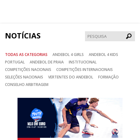
nos
nos
nos
no
no
no
Facebook
Instagram
Twitter
NOTÍCIAS
Pesqui
TODAS AS CATEGORIAS
ANDEBOL 4 GIRLS
ANDEBOL 4 KIDS
PORTUGAL
ANDEBOL DE PRAIA
INSTITUCIONAL
COMPETIÇÕES NACIONAIS
COMPETIÇÕES INTERNACIONAIS
SELEÇÕES NACIONAIS
VERTENTES DO ANDEBOL
FORMAÇÃO
CONSELHO ARBITRAGEM
Anterior
Seguin