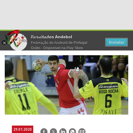
Resultados Andebol
Instalar
Federação de Andebol de Portugal
Grátis - Disponivel na Play Store
29.01.2020
Facebook
Twitter
LinkedIn
WhatsApp
E-