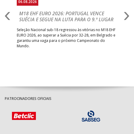
06.08.2026
05.
M18 EHF EURO 2026: PORTUGAL VENCE
R
SUÉCIA E SEGUE NA LUTA PARA O 9.º LUGAR
R
bre
Seleção Nacional sub-18 regressou às vitórias no M18 EHF
San
EURO 2026, ao superar a Suécia por 32-28, em Belgrado e
Figu
garantiu uma vaga para o próximo Campeonato do
pro
Mundo.
tal
PATROCINADORES OFICIAIS