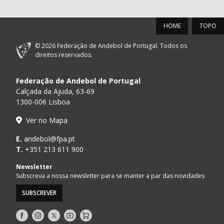
HOME
TOPO
© 2026 Federação de Andebol de Portugal. Todos os
direitos reservados.
Federação de Andebol de Portugal
Calçada da Ajuda, 63-69
1300-006 Lisboa
Ver no Mapa
E.
andebol@fpa.pt
T.
+351 213 611 900
Newsletter
Subscreva a nossa newsletter para se manter a par das novidades
SUBSCREVER
Siga-
Siga-
Siga-
AndebolTV
Loja