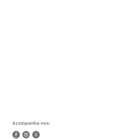
Acompanha-nos:
Siga-
Siga-
Siga-