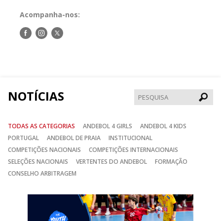
Acompanha-nos:
Siga-
Siga-
Siga-
nos
nos
nos
no
no
no
Facebook
Instagram
Twitter
NOTÍCIAS
Pesqui
TODAS AS CATEGORIAS
ANDEBOL 4 GIRLS
ANDEBOL 4 KIDS
PORTUGAL
ANDEBOL DE PRAIA
INSTITUCIONAL
COMPETIÇÕES NACIONAIS
COMPETIÇÕES INTERNACIONAIS
SELEÇÕES NACIONAIS
VERTENTES DO ANDEBOL
FORMAÇÃO
CONSELHO ARBITRAGEM
Anterior
Seguin