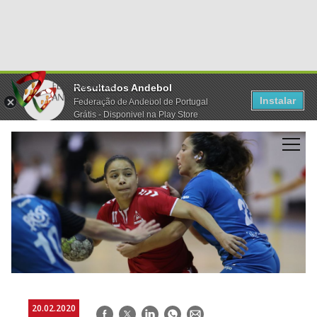
Resultados Andebol
Instalar
Federação de Andebol de Portugal
Grátis - Disponivel na Play Store
20.02.2020
Facebook
Twitter
LinkedIn
WhatsApp
E-