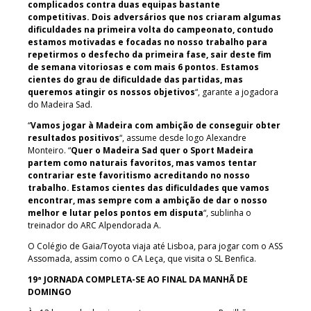
complicados contra duas equipas bastante
competitivas. Dois adversários que nos criaram algumas
dificuldades na primeira volta do campeonato, contudo
estamos motivadas e focadas no nosso trabalho para
repetirmos o desfecho da primeira fase, sair deste fim
de semana vitoriosas e com mais 6 pontos. Estamos
cientes do grau de dificuldade das partidas, mas
queremos atingir os nossos objetivos
“, garante a jogadora
do Madeira Sad.
“
Vamos jogar à Madeira com ambição de conseguir obter
resultados positivos
“, assume desde logo Alexandre
Monteiro. “
Quer o Madeira Sad quer o Sport Madeira
partem como naturais favoritos, mas vamos tentar
contrariar este favoritismo acreditando no nosso
trabalho. Estamos cientes das dificuldades que vamos
encontrar, mas sempre com a ambição de dar o nosso
melhor e lutar pelos pontos em disputa
“, sublinha o
treinador do ARC Alpendorada A.
O Colégio de Gaia/Toyota viaja até Lisboa, para jogar com o ASS
Assomada, assim como o CA Leça, que visita o SL Benfica.
19ª JORNADA COMPLETA-SE AO FINAL DA MANHÃ DE
DOMINGO