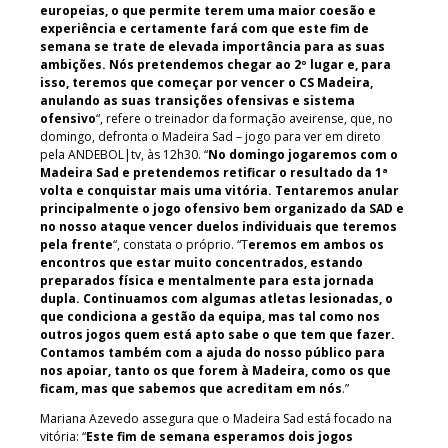
europeias, o que permite terem uma maior coesão e
experiência e certamente fará com que este fim de
semana se trate de elevada importância para as suas
ambições. Nós pretendemos chegar ao 2º lugar e, para
isso, teremos que começar por vencer o CS Madeira,
anulando as suas transições ofensivas e sistema
ofensivo
“, refere o treinador da formação aveirense, que, no
domingo, defronta o Madeira Sad – jogo para ver em direto
pela ANDEBOL|tv, às 12h30. “
No domingo jogaremos com o
Madeira Sad e pretendemos retificar o resultado da 1ª
volta e conquistar mais uma vitória. Tentaremos anular
principalmente o jogo ofensivo bem organizado da SAD e
no nosso ataque vencer duelos individuais que teremos
pela frente
“, constata o próprio. “T
eremos em ambos os
encontros que estar muito concentrados, estando
preparados física e mentalmente para esta jornada
dupla. Continuamos com algumas atletas lesionadas, o
que condiciona a gestão da equipa, mas tal como nos
outros jogos quem está apto sabe o que tem que fazer.
Contamos também com a ajuda do nosso público para
nos apoiar, tanto os que forem à Madeira, como os que
ficam, mas que sabemos que acreditam em nós
.”
Mariana Azevedo assegura que o Madeira Sad está focado na
vitória: “
Este fim de semana esperamos dois jogos