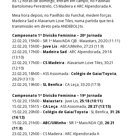
Às 12 horas de domingo, entram em campo, no Pavilhão
Bartolomeu Perestrelo, CS Madeira e ARC Alpendorada A.
Meia hora depois, no Pavilhão do Funchal, medem forças
Madeira Sad e Alavarium Love Tiles, numa partida que terá
transmissão em direto pela ANDEBOL|tv.
Campeonato 1ª Divisão Feminina – 20ª Jornada
22.02.20, 15h00 – SIR 1º Maio/ADA CJB : Maiastars, 20:20 (11:11)
22.02.20, 15h00 –
Juve Lis
: ABC/UMinho, 27:23 (11:9)
22.02.20, 17h00 –
Madeira Sad
: ARC Alpendorada, 29:18
(13:10)
22.02.20, 17h00 –
CS Madeira
: Alavarium Love Tiles, 30:21
(12:10)
22.02.20, 18h00 – ASS Assomada :
Colégio de Gaia/Toyota
,
26:29 (13:13)
22.02.20, 19h00 –
SL Benfica
: CA Leça, 33:20 (17:9)
Campeonato 1ª Divisão Feminina – 19ª Jornada
15.02.20, 15h00 –
Maiastars
: Juve Lis,
25:18 (10:11)
15.02.20, 15h15 –
CA Leça
: ASS Assomada,
28:27 (13:15)
15.02.20, 20h00 –
Colégio de Gaia/Toyota
: SL Benfica,
31:26
(16:13)
15.02.20, 21h00 –
ABC/UMinho
: SIR 1º Maio/ADA CJB,
26:21
(11:8)
23.02.20, 12h00 – CS Madeira : ARC Alpendorada A