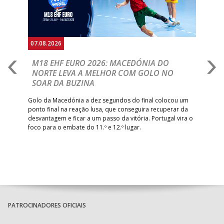
07.08.2026
06.
A
M18 EHF EURO 2026: MACEDÓNIA DO
D
NORTE LEVA A MELHOR COM GOLO NO
Com
SOAR DA BUZINA
épo
o de
arra
 o
Golo da Macedónia a dez segundos do final colocou um
de
ponto final na reação lusa, que conseguira recuperar da
desvantagem e ficar a um passo da vitória. Portugal vira o
foco para o embate do 11.º e 12.º lugar.
PATROCINADORES OFICIAIS