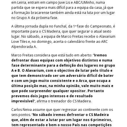
em Leiria, entram em campo Juve Lis e ABC/UMinho, numa
partida que se espera mais difícil para a equipa da casa, já que
a formação bracarense também ainda está na luta por um lugar
no Grupo A da próxima fase.
A última jornada dupla no Funchal, da 1ª fase do Campeonato, é
importante para o CS Madeira, que quer segurar o atual sexto
lugar. No sábado, a equipa de Marco Freitas recebe o Alavarium
Love Tiles e, no domingo, acerta o calendário frente ao ARC
Alpendorada A.
Marco Freitas considera que está tudo em aberto: “
Iremos
defrontar duas equipas com objetivos distintos e numa
fase determinante para a definição dos lugares no grupo
A e B. O Alavarium, com o objectivo de lutar pelo título e
que tem demonstrado ser um adversário difícil de bater
e com um jogo muito consistente e o Arca, que ocupa a
última posição mas, na minha opinião, vale muito mais e
que pode surpreender qualquer opositor. Portanto
prevemos dois jogos intensos e de resultado
imprevisível
“, afirma o treinador do CS Madeira.
Carlos Neiva assume que quer regressar ao continente com os
seis pontos. “
No sábado iremos defrontar o CS Madeira
que, além de estar a lutar por um lugar nos 6 primeiros,
tem representado e bem o nosso País nas competições