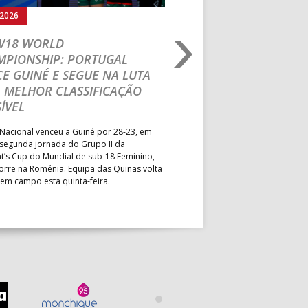
.2026
03.08.2026
 W18 WORLD
M18 EHF EURO 2026
MPIONSHIP: PORTUGAL
CEDE DIANTE DA HU
E GUINÉ E SEGUE NA LUTA
MAIN ROUND
 MELHOR CLASSIFICAÇÃO
Segunda parte dominada pelos
ÍVEL
derrota portuguesa por 35-45,
Grupo II da Main Round do Eu
Nacional venceu a Guiné por 28-23, em
Masculino, em Belgrado. Equip
 segunda jornada do Grupo II da
a entrar em campo esta terça-f
t’s Cup do Mundial de sub-18 Feminino,
horas.
orre na Roménia. Equipa das Quinas volta
 em campo esta quinta-feira.