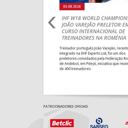
05.08.2026
RLD CHAMPIONSHIP:
IHF W18 WORLD CHAMPIONS
PRIMEIRO
JOÃO VAREJÃO PRELETOR E
 DA FASE A
CURSO INTERNACIONAL DE
 PRESIDENT’S CUP
TREINADORES NA ROMÉNIA
 lugar na fase de grupos da
Treinador português João Varejão, recen
ortugal mede forças com o
integrado na EHF Experts List, foi um dos
-feira, no primeiro embate dos
preletores convidados pela Federação 
 entre o 17.º e 32.º lugare do
de Andebol, em Pitești, iniciativa que reun
do sub-18 Feminino.
de 400 treinadores.
PATROCINADORES OFICIAIS