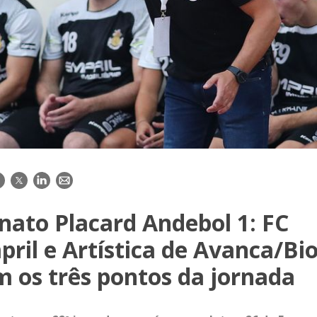
acebook
Twitter
LinkedIn
E-
mail
ato Placard Andebol 1: FC
ril e Artística de Avanca/Bio
 os três pontos da jornada