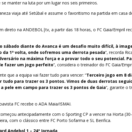
 se manter na luta por um lugar nos seis primeiros.
neza viaja até Setúbal e assume o favoritismo na partida em casa d
direto na ANDEBOL|tv, a partir das 18 horas, o FC Gaia/Empril rece
o sábado diante do Avanca é um desafio muito difícil, à ima
o da 1ª volta, onde sofremos uma derrota pesada
“, recorda Ric
ersário na máxima força e a provar todo o seu potencial. P
e fazer um jogo perfeito
“, considera o treinador do FC Gaia/Empri
nte que a equipa vai fazer tudo para vencer: “
Terceiro jogo em 8 di
r tudo para trazer os 3 pontos. Vimos de duas derrotas segu
 a pele em campo para trazer os 3 pontos de Gaia
“, garante o 
avista FC recebe o ADA Maia/ISMAI.
 começou antecipadamente com o Sporting CP a vencer na Horta (30-
eira, com o clássico entre FC Porto Sofarma e SL Benfica.
rd Andebol 1 – 24ª Jornada