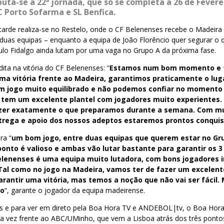
puta-se a 22ª jornada, que só se completa a 26 de Fevere
C Porto Sofarma e SL Benfica.
 tarde realiza-se no Restelo, onde o CF Belenenses recebe o Madeir
duas equipas – enquanto a equipa de João Florêncio quer segurar o q
o Fidalgo ainda lutam por uma vaga no Grupo A da próxima fase.
ita na vitória do CF Belenenses: “
Estamos num bom momento e 
a vitória frente ao Madeira, garantimos praticamente o luga
 um jogo muito equilibrado e não podemos confiar no moment
s tem um excelente plantel com jogadores muito experientes
azer exatamente o que preparamos durante a semana. Com m
trega e apoio dos nossos adeptos estaremos prontos conquist
ra “
um bom jogo, entre duas equipas que querem estar no Gr
nto é valioso e ambas vão lutar bastante para garantir os 3
lenenses é uma equipa muito lutadora, com bons jogadores i
Tal como no jogo na Madeira, vamos ter de fazer um excelent
rantir uma vitória, mas temos a noção que não vai ser fácil
so
“, garante o jogador da equipa madeirense.
ras e para ver em direto pela Boa Hora TV e ANDEBOL|tv, o Boa Hor
ta vez frente ao ABC/UMinho, que vem a Lisboa atrás dos três ponto