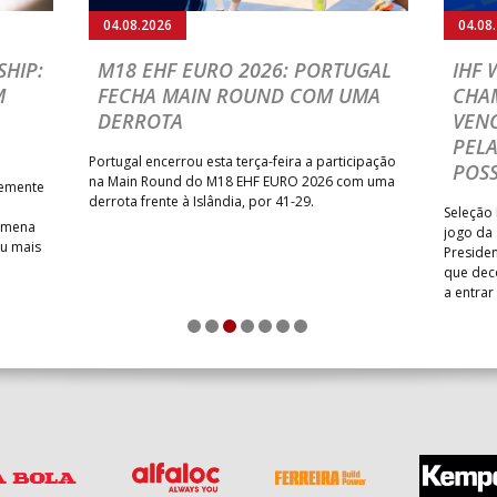
04.08.2026
04.08
HIP:
M18 EHF EURO 2026: PORTUGAL
IHF
M
FECHA MAIN ROUND COM UMA
CHA
DERROTA
VENC
PELA
Portugal encerrou esta terça-feira a participação
POSS
na Main Round do M18 EHF EURO 2026 com uma
temente
derrota frente à Islândia, por 41-29.
Seleção 
Romena
jogo da
iu mais
Presiden
que dec
a entrar
1
2
3
4
5
6
7