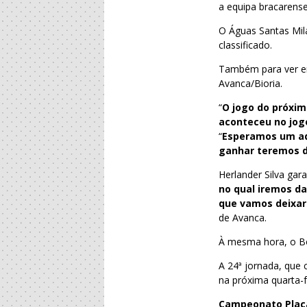
a equipa bracarense
O Águas Santas Mila
classificado.
Também para ver em 
Avanca/Bioria.
“
O jogo do próxim
aconteceu no jog
“
Esperamos um adv
ganhar teremos d
Herlander Silva gara
no qual iremos da
que vamos deixar
de Avanca.
À mesma hora, o Bo
A 24ª jornada, que
na próxima quarta-f
Campeonato Placa