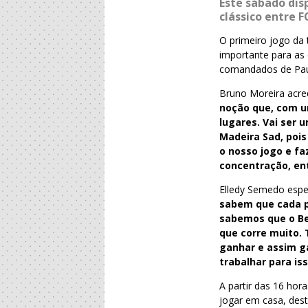
Este sábado dis
clássico entre F
O primeiro jogo da
importante para as 
comandados de Paul
Bruno Moreira acred
noção que, com um
lugares. Vai ser
Madeira Sad, poi
o nosso jogo e f
concentração, en
Elledy Semedo espe
sabem que cada po
sabemos que o Be
que corre muito. 
ganhar e assim ga
trabalhar para is
A partir das 16 ho
jogar em casa, des