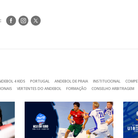
Siga-
Siga-
Siga-
:
nos
nos
nos
no
no
no
Facebook
Instagram
Twitter
NDEBOL 4 KIDS
PORTUGAL
ANDEBOL DE PRAIA
INSTITUCIONAL
COMPE
IONAIS
VERTENTES DO ANDEBOL
FORMAÇÃO
CONSELHO ARBITRAGEM