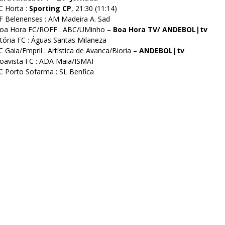
C Horta :
Sporting CP
, 21:30 (11:14)
CF Belenenses : AM Madeira A. Sad
 Boa Hora FC/ROFF : ABC/UMinho –
Boa Hora TV/ ANDEBOL|tv
itória FC : Águas Santas Milaneza
C Gaia/Empril : Artística de Avanca/Bioria –
ANDEBOL|tv
Boavista FC : ADA Maia/ISMAI
C Porto Sofarma : SL Benfica