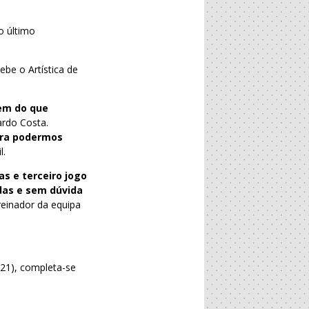
o último
be o Artística de
gem do que
ardo Costa.
ara podermos
l.
as e terceiro jogo
idas e sem dúvida
treinador da equipa
21), completa-se