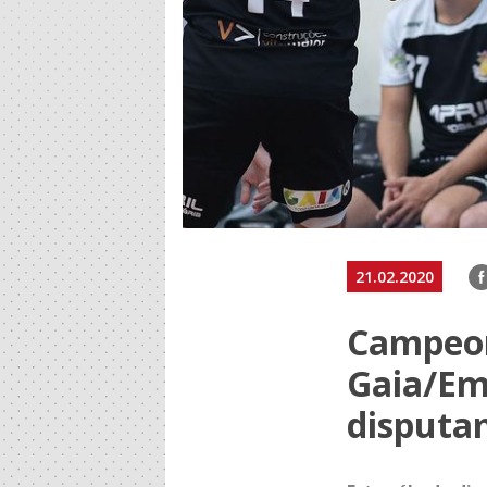
F
21.02.2020
Campeon
Gaia/Emp
disputam