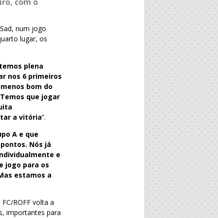
iro, com o
a Sad, num jogo
uarto lugar, os
temos plena
r nos 6 primeiros
o menos bom do
. Temos que jogar
uita
ar a vitória
“.
upo A e que
 pontos. Nós já
ndividualmente e
e jogo para os
. Mas estamos a
a FC/ROFF volta a
s, importantes para