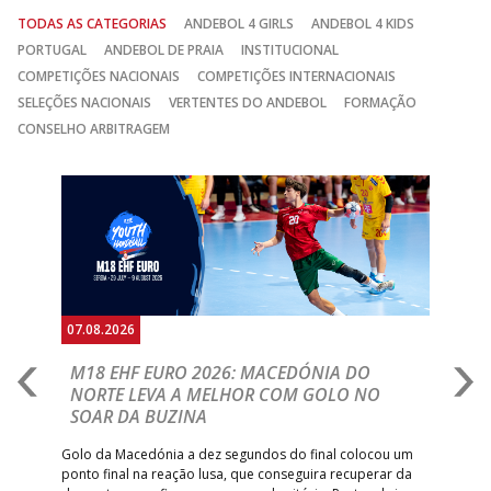
TODAS AS CATEGORIAS
ANDEBOL 4 GIRLS
ANDEBOL 4 KIDS
PORTUGAL
ANDEBOL DE PRAIA
INSTITUCIONAL
COMPETIÇÕES NACIONAIS
COMPETIÇÕES INTERNACIONAIS
SELEÇÕES NACIONAIS
VERTENTES DO ANDEBOL
FORMAÇÃO
CONSELHO ARBITRAGEM
Anterior
Seguin
07.08.2026
06.
A
M18 EHF EURO 2026: MACEDÓNIA DO
D
NORTE LEVA A MELHOR COM GOLO NO
Com
SOAR DA BUZINA
épo
o de
arra
 o
Golo da Macedónia a dez segundos do final colocou um
de
ponto final na reação lusa, que conseguira recuperar da