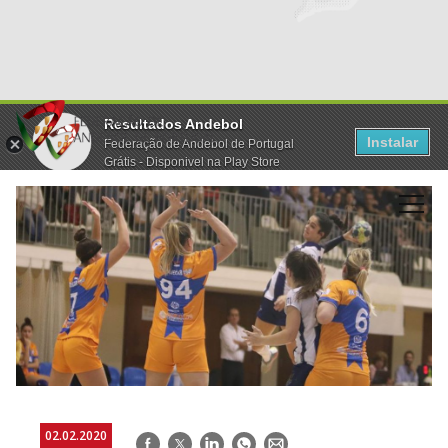
Resultados Andebol
Instalar
Federação de Andebol de Portugal
Grátis - Disponivel na Play Store
02.02.2020
Facebook
Twitter
LinkedIn
WhatsApp
E-