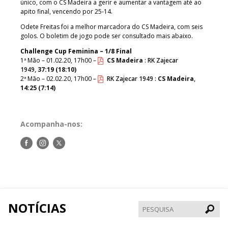
único, com o CS Madeira a gerir e aumentar a vantagem até ao
apito final, vencendo por 25-14.
Odete Freitas foi a melhor marcadora do CS Madeira, com seis
golos. O boletim de jogo pode ser consultado mais abaixo.
Challenge Cup Feminina – 1/8 Final
1ª Mão – 01.02.20, 17h00 –
CS Madeira
: RK Zajecar
1949,
37:19 (18:10)
2ª Mão – 02.02.20, 17h00 –
RK Zajecar 1949 :
CS Madeira
,
14:25 (7:14)
Acompanha-nos:
Siga-
Siga-
Siga-
nos
nos
nos
no
no
no
Facebook
Instagram
Twitter
NOTÍCIAS
Pesqui