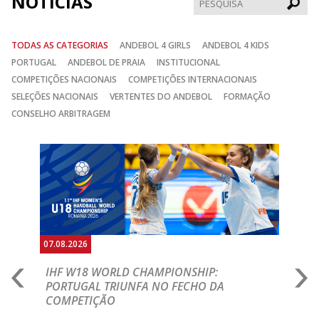
NOTÍCIAS
TODAS AS CATEGORIAS
ANDEBOL 4 GIRLS
ANDEBOL 4 KIDS
PORTUGAL
ANDEBOL DE PRAIA
INSTITUCIONAL
COMPETIÇÕES NACIONAIS
COMPETIÇÕES INTERNACIONAIS
SELEÇÕES NACIONAIS
VERTENTES DO ANDEBOL
FORMAÇÃO
CONSELHO ARBITRAGEM
Anterior
Seguin
07.08.2026
07.
E
IHF W18 WORLD CHAMPIONSHIP:
C
PORTUGAL TRIUNFA NO FECHO DA
R
COMPETIÇÃO
A A