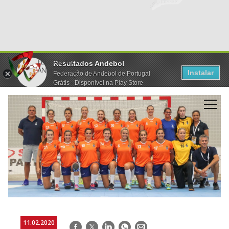
Resultados Andebol
Instalar
Federação de Andebol de Portugal
Grátis - Disponivel na Play Store
11.02.2020
Facebook
Twitter
LinkedIn
WhatsApp
E-