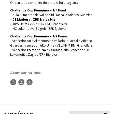
O resultado completo do sorteio foi o seguinte:
Challenge Cup Feminina – 1/4 Final
– Aula Alimentos de Valladolid : Mecalia Atletico Guardes
–
CS Madeira : ZRK Naisa Nis
– JuRo Unirek VZV : KH-7 BM. Granollers
– HC Lokomotiva Zagreb : ZRK Bjelovar
Challenge Cup Feminina – 1/2 Finais
– vencedor Aula Alimentos de Valladolid/Mecalia Atletico
Guardes : vencedor JuRo Unirek VZV/KH-7 BM. Granollers
– vencedor
CS Madeira/ZRK Naisa Nis
: vencedor HC
Lokomotiva Zagreb/ZRK Bjelovar
Acompanha-nos:
Siga-
Siga-
Siga-
nos
nos
nos
no
no
no
Facebook
Instagram
Twitter
Pesqui