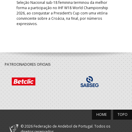
Trei
 que
Seleção Nacional sub-18 feminina terminou da melhor
dia
;
forma a participação no IHF W18 World Championship
insc
inar
2026, ao conquistar a President’s Cup com uma vitória
convincente sobre a Croácia, na final, por números
expressivos.
PATROCINADORES OFICIAIS
HOME
TOPO
© 2026 Federação de Andebol de Portugal. Todos os
direitos reservados.