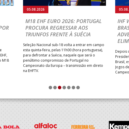
05.08.2026
05.08
M18 EHF EURO 2026: PORTUGAL
IHF
POR
PROCURA REGRESSAR AOS
BRAS
TRIUNFOS FRENTE À SUÉCIA
ADVE
ELIM
Seleção Nacional sub-18 volta a entrar em campo
te
esta quinta-feira, pelas 11h00 (hora portuguesa),
Depois d
 EHF,
para defrontar a Suécia, naquele que será o
Presiden
do M18
penúltimo compromisso de Portugal no
Brasil, 
Campeonato da Europa – transmissão em direto
Jogos de
na EHFTV.
Campeon
1
2
3
4
5
6
7