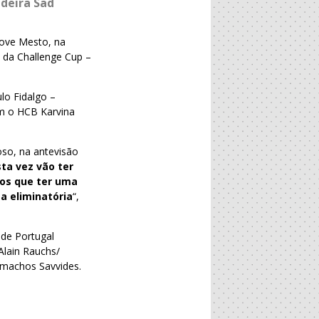
adeira Sad
ove Mesto, na
 da Challenge Cup –
lo Fidalgo –
m o HCB Karvina
oso, na antevisão
ta vez vão ter
mos que ter uma
a eliminatória
“,
 de Portugal
Alain Rauchs/
lemachos Savvides.