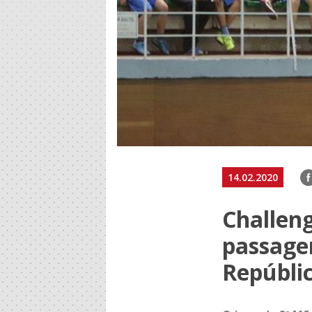
F
14.02.2020
Challen
passage
Repúbli