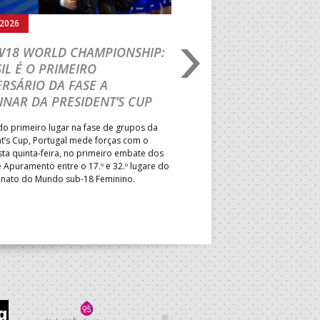
.2026
05.08.2026
 W18 WORLD CHAMPIONSHIP:
IHF W18 WORLD CH
IL É O PRIMEIRO
JOÃO VAREJÃO PREL
RSÁRIO DA FASE A
CURSO INTERNACIO
INAR DA PRESIDENT’S CUP
TREINADORES NA R
o primeiro lugar na fase de grupos da
Treinador português João Var
t’s Cup, Portugal mede forças com o
integrado na EHF Experts List, 
esta quinta-feira, no primeiro embate dos
preletores convidados pela 
 Apuramento entre o 17.º e 32.º lugare do
de Andebol, em Pitești, iniciat
ato do Mundo sub-18 Feminino.
de 400 treinadores.