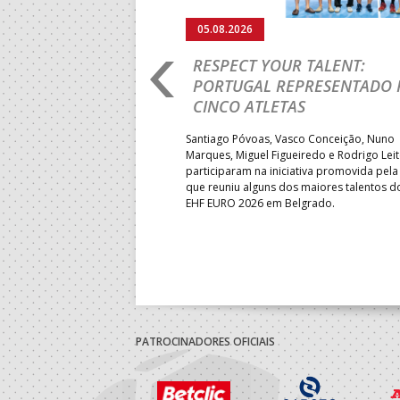
05.08.2026
RO 2026: PORTUGAL
RESPECT YOUR TALENT:
IA E SEGUE NA LUTA
PORTUGAL REPRESENTADO 
LUGAR
CINCO ATLETAS
b-18 regressou às vitórias no
Santiago Póvoas, Vasco Conceição, Nuno
 ao superar a Suécia por 32-
Marques, Miguel Figueiredo e Rodrigo Lei
garantiu uma vaga para o
participaram na iniciativa promovida pela
to do Mundo.
que reuniu alguns dos maiores talentos 
EHF EURO 2026 em Belgrado.
PATROCINADORES OFICIAIS