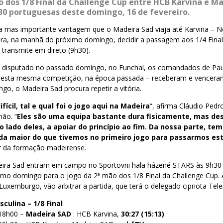
o dos 1/8 Final da Challenge Cup entre HCB Karvina e M
h30 portuguesas deste domingo, 16 de fevereiro.
mas importante vantagem que o Madeira Sad viaja até Karvina – N
ara, na manhã do próximo domingo, decidir a passagem aos 1/4 Final
 transmite em direto (9h30).
 disputado no passado domingo, no Funchal, os comandados de Pau
s desta mesma competição, na época passada – receberam e vencera
go, o Madeira Sad procura repetir a vitória.
fícil, tal e qual foi o jogo aqui na Madeira
“, afirma Cláudio Pedr
mão. “
Eles são uma equipa bastante dura fisicamente, mas des
 lado deles, a apoiar do princípio ao fim. Da nossa parte, te
da maior do que tivemos no primeiro jogo para passarmos est
r da formação madeirense.
eira Sad entram em campo no
Sportovni hala házené STARS às 9h30
imo domingo para o jogo da 2ª mão dos 1/8 Final da Challenge Cup. 
o Luxemburgo, vão arbitrar a partida, que terá o delegado cipriota Te
culina – 1/8 Final
 18h00 –
Madeira SAD
: HCB Karvina,
30:27 (15:13)