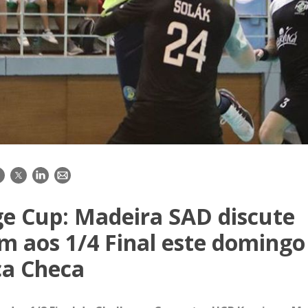
acebook
Twitter
LinkedIn
E-
mail
ge Cup: Madeira SAD discute
m aos 1/4 Final este domingo
ca Checa