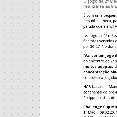
O jogo da 2ª Mã
realiza-se às 9
É com uma pequena 
República Checa, p
partida que a ehvTV
No jogo da 1ª mão,
finalistas vencido
por 30-27. No domin
“
Vai ser um jogo di
do encontro da 2ª 
muitos adeptos do
concentração ain
considera o jogado
HCB Karvina e Mad
continental do próx
Philippe Linster, d
Challenge Cup Mas
1ª Mão – 09.02.20,