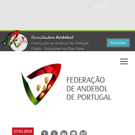
Resultados Andebol
Instalar
Federação de Andebol de Portugal
Grátis - Disponivel na Play Store
27.02.2020
Facebook
Twitter
LinkedIn
WhatsApp
E-