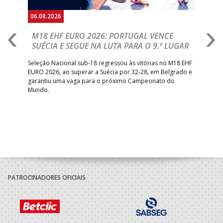
06.08.2026
05.
M18 EHF EURO 2026: PORTUGAL VENCE
R
SUÉCIA E SEGUE NA LUTA PARA O 9.º LUGAR
R
bre
Seleção Nacional sub-18 regressou às vitórias no M18 EHF
San
EURO 2026, ao superar a Suécia por 32-28, em Belgrado e
Figu
garantiu uma vaga para o próximo Campeonato do
pro
Mundo.
tal
PATROCINADORES OFICIAIS