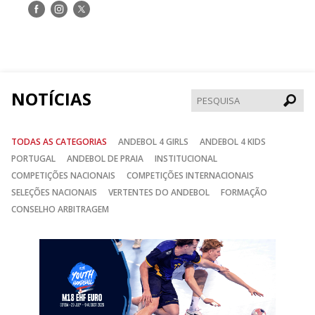
Siga-
Siga-
Siga-
nos
nos
nos
no
no
no
Facebook
Instagram
Twitter
NOTÍCIAS
Pesqui
TODAS AS CATEGORIAS
ANDEBOL 4 GIRLS
ANDEBOL 4 KIDS
PORTUGAL
ANDEBOL DE PRAIA
INSTITUCIONAL
COMPETIÇÕES NACIONAIS
COMPETIÇÕES INTERNACIONAIS
SELEÇÕES NACIONAIS
VERTENTES DO ANDEBOL
FORMAÇÃO
CONSELHO ARBITRAGEM
Anterior
Seguin