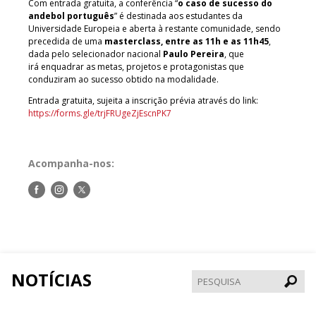
Com entrada gratuita, a conferência “
o caso de sucesso do
andebol português
” é destinada aos estudantes da
Universidade Europeia e aberta à restante comunidade, sendo
precedida de uma
masterclass, entre as 11h e as 11h45
,
dada pelo selecionador nacional
Paulo Pereira
, que
irá enquadrar as metas, projetos e protagonistas que
conduziram ao sucesso obtido na modalidade.
Entrada gratuita, sujeita a inscrição prévia através do link:
https://forms.gle/trjFRUgeZjEscnPK7
Acompanha-nos:
Siga-
Siga-
Siga-
nos
nos
nos
no
no
no
Facebook
Instagram
Twitter
NOTÍCIAS
Pesqui