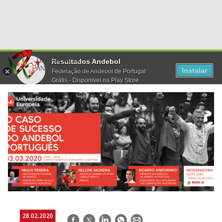
Resultados Andebol
Instalar
Federação de Andebol de Portugal
Grátis - Disponivel na Play Store
28.02.2020
Facebook
Twitter
LinkedIn
WhatsApp
E-