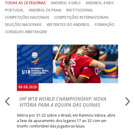
TODAS AS CATEGORIAS
ANDEBOL 4 GIRLS
ANDEBOL 4 KIDS
PORTUGAL
ANDEBOL DE PRAIA
INSTITUCIONAL
COMPETIÇÕES NACIONAIS
COMPETIÇÕES INTERNACIONAIS
SELEÇÕES NACIONAIS
VERTENTES DO ANDEBOL
FORMAÇÃO
CONSELHO ARBITRAGEM
Anterior
Seguin
06.08.2026
06.
IHF W18 WORLD CHAMPIONSHIP: NOVA
M
VITÓRIA PARA A EQUIPA DAS QUINAS
S
ra a
Vitória por 31-22 sobre o Brasil, em Ramnicu Valcea, abre
Sele
a fase de apuramento dos lugares 17 ao 32 com um
EURO
triunfo confortável das jogadoras lusas.
gar
Mun