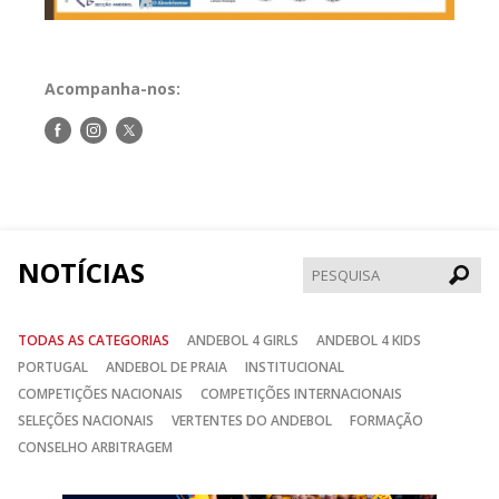
Acompanha-nos:
Siga-
Siga-
Siga-
nos
nos
nos
no
no
no
Facebook
Instagram
Twitter
NOTÍCIAS
Pesqui
TODAS AS CATEGORIAS
ANDEBOL 4 GIRLS
ANDEBOL 4 KIDS
PORTUGAL
ANDEBOL DE PRAIA
INSTITUCIONAL
COMPETIÇÕES NACIONAIS
COMPETIÇÕES INTERNACIONAIS
SELEÇÕES NACIONAIS
VERTENTES DO ANDEBOL
FORMAÇÃO
CONSELHO ARBITRAGEM