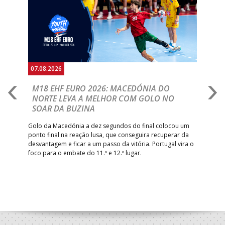
Anterior
Seguin
07.08.2026
06.
A
M18 EHF EURO 2026: MACEDÓNIA DO
D
NORTE LEVA A MELHOR COM GOLO NO
Com
SOAR DA BUZINA
épo
o de
arra
 o
Golo da Macedónia a dez segundos do final colocou um
de
ponto final na reação lusa, que conseguira recuperar da
desvantagem e ficar a um passo da vitória. Portugal vira o
foco para o embate do 11.º e 12.º lugar.