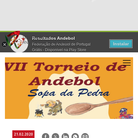
Resultados Andebol
Instalar
Federação de Andebol de Portugal
Grátis - Disponivel na Play Store
21.02.2020
Facebook
Twitter
LinkedIn
WhatsApp
E-