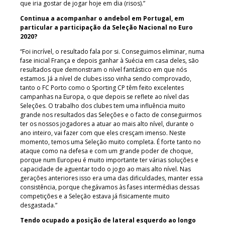
que iria gostar de jogar hoje em dia (risos).”
Continua a acompanhar o andebol em Portugal, em
particular a participação da Seleção Nacional no Euro
2020?
“Foi incrível, o resultado fala por si. Conseguimos eliminar, numa
fase inicial França e depois ganhar à Suécia em casa deles, são
resultados que demonstram o nível fantástico em que nós
estamos. Já a nível de clubes isso vinha sendo comprovado,
tanto o FC Porto como o Sporting CP têm feito excelentes
campanhas na Europa, o que depois se reflete ao nível das
Seleções. O trabalho dos clubes tem uma influência muito
grande nos resultados das Seleções e o facto de conseguirmos
ter os nossos jogadores a atuar ao mais alto nível, durante o
ano inteiro, vai fazer com que eles cresçam imenso. Neste
momento, temos uma Seleção muito completa. É forte tanto no
ataque como na defesa e com um grande poder de choque,
porque num Europeu é muito importante ter várias soluções e
capacidade de aguentar todo o jogo ao mais alto nível. Nas
gerações anteriores isso era uma das dificuldades, manter essa
consistência, porque chegávamos às fases intermédias dessas
competições e a Seleção estava já fisicamente muito
desgastada.”
Tendo ocupado a posição de lateral esquerdo ao longo