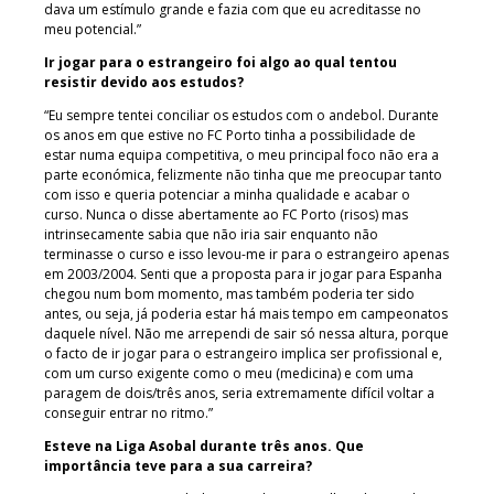
dava um estímulo grande e fazia com que eu acreditasse no
meu potencial.”
Ir jogar para o estrangeiro foi algo ao qual tentou
resistir devido aos estudos?
“Eu sempre tentei conciliar os estudos com o andebol. Durante
os anos em que estive no FC Porto tinha a possibilidade de
estar numa equipa competitiva, o meu principal foco não era a
parte económica, felizmente não tinha que me preocupar tanto
com isso e queria potenciar a minha qualidade e acabar o
curso. Nunca o disse abertamente ao FC Porto (risos) mas
intrinsecamente sabia que não iria sair enquanto não
terminasse o curso e isso levou-me ir para o estrangeiro apenas
em 2003/2004. Senti que a proposta para ir jogar para Espanha
chegou num bom momento, mas também poderia ter sido
antes, ou seja, já poderia estar há mais tempo em campeonatos
daquele nível. Não me arrependi de sair só nessa altura, porque
o facto de ir jogar para o estrangeiro implica ser profissional e,
com um curso exigente como o meu (medicina) e com uma
paragem de dois/três anos, seria extremamente difícil voltar a
conseguir entrar no ritmo.”
Esteve na Liga Asobal durante três anos. Que
importância teve para a sua carreira?