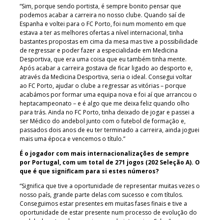
“Sim, porque sendo portista, é sempre bonito pensar que
podemos acabar a carreira no nosso clube. Quando saí de
Espanha e voltei para o FC Porto, foi num momento em que
estava a ter as melhores ofertas a nível internacional, tinha
bastantes propostas em cima da mesa mas tive a possibilidade
de regressar e poder fazer a especialidade em Medicina
Desportiva, que era uma coisa que eu também tinha mente.
Após acabar a carreira gostava de ficar ligado ao desporto e,
através da Medicina Desportiva, seria o ideal. Consegui voltar
ao FC Porto, ajudar o clube a regressar as vitórias – porque
acabámos por formar uma equipa nova e foi aí que arrancou o
heptacampeonato – e é algo que me deixa feliz quando olho
para trás. Ainda no FC Porto, tinha deixado de jogar e passei a
ser Médico do andebol junto com o futebol de formação e,
passados dois anos de eu ter terminado a carreira, ainda joguei
mais uma época e vencemos o título.”
É o jogador com mais internacionalizações de sempre
por Portugal, com um total de 271 jogos (202 Seleção A). O
que é que significam para si estes números?
“Significa que tive a oportunidade de representar muitas vezes o
nosso país, grande parte delas com sucesso e com títulos.
Conseguimos estar presentes em muitas fases finais e tive a
oportunidade de estar presente num processo de evolução do