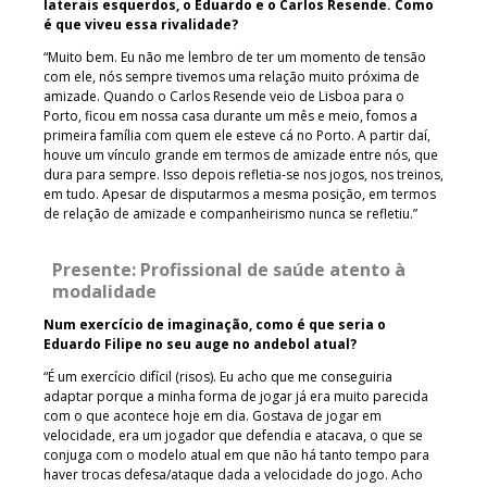
laterais esquerdos, o Eduardo e o Carlos Resende. Como
é que viveu essa rivalidade?
“Muito bem. Eu não me lembro de ter um momento de tensão
com ele, nós sempre tivemos uma relação muito próxima de
amizade. Quando o Carlos Resende veio de Lisboa para o
Porto, ficou em nossa casa durante um mês e meio, fomos a
primeira família com quem ele esteve cá no Porto. A partir daí,
houve um vínculo grande em termos de amizade entre nós, que
dura para sempre. Isso depois refletia-se nos jogos, nos treinos,
em tudo. Apesar de disputarmos a mesma posição, em termos
de relação de amizade e companheirismo nunca se refletiu.”
Presente: Profissional de saúde atento à
modalidade
Num exercício de imaginação, como é que seria o
Eduardo Filipe no seu auge no andebol atual?
“É um exercício difícil (risos). Eu acho que me conseguiria
adaptar porque a minha forma de jogar já era muito parecida
com o que acontece hoje em dia. Gostava de jogar em
velocidade, era um jogador que defendia e atacava, o que se
conjuga com o modelo atual em que não há tanto tempo para
haver trocas defesa/ataque dada a velocidade do jogo. Acho