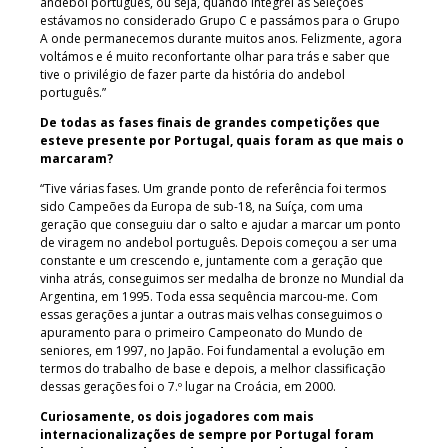
andebol português, ou seja, quando integrei as Seleções
estávamos no considerado Grupo C e passámos para o Grupo
A onde permanecemos durante muitos anos. Felizmente, agora
voltámos e é muito reconfortante olhar para trás e saber que
tive o privilégio de fazer parte da história do andebol
português.”
De todas as fases finais de grandes competições que
esteve presente por Portugal, quais foram as que mais o
marcaram?
“Tive várias fases. Um grande ponto de referência foi termos
sido Campeões da Europa de sub-18, na Suíça, com uma
geração que conseguiu dar o salto e ajudar a marcar um ponto
de viragem no andebol português. Depois começou a ser uma
constante e um crescendo e, juntamente com a geração que
vinha atrás, conseguimos ser medalha de bronze no Mundial da
Argentina, em 1995. Toda essa sequência marcou-me. Com
essas gerações a juntar a outras mais velhas conseguimos o
apuramento para o primeiro Campeonato do Mundo de
seniores, em 1997, no Japão. Foi fundamental a evolução em
termos do trabalho de base e depois, a melhor classificação
dessas gerações foi o 7.º lugar na Croácia, em 2000.
Curiosamente, os dois jogadores com mais
internacionalizações de sempre por Portugal foram