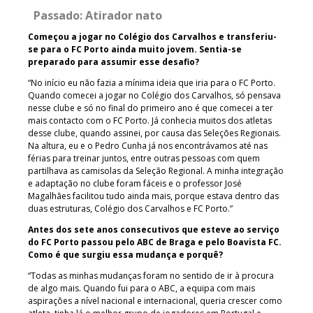
Passado: Atirador nato
Começou a jogar no Colégio dos Carvalhos e transferiu-
se para o FC Porto ainda muito jovem. Sentia-se
preparado para assumir esse desafio?
“No início eu não fazia a mínima ideia que iria para o FC Porto.
Quando comecei a jogar no Colégio dos Carvalhos, só pensava
nesse clube e só no final do primeiro ano é que comecei a ter
mais contacto com o FC Porto. Já conhecia muitos dos atletas
desse clube, quando assinei, por causa das Seleções Regionais.
Na altura, eu e o Pedro Cunha já nos encontrávamos até nas
férias para treinar juntos, entre outras pessoas com quem
partilhava as camisolas da Seleção Regional. A minha integração
e adaptação no clube foram fáceis e o professor José
Magalhães facilitou tudo ainda mais, porque estava dentro das
duas estruturas, Colégio dos Carvalhos e FC Porto.”
Antes dos sete anos consecutivos que esteve ao serviço
do FC Porto passou pelo ABC de Braga e pelo Boavista FC.
Como é que surgiu essa mudança e porquê?
“Todas as minhas mudanças foram no sentido de ir à procura
de algo mais. Quando fui para o ABC, a equipa com mais
aspirações a nível nacional e internacional, queria crescer como