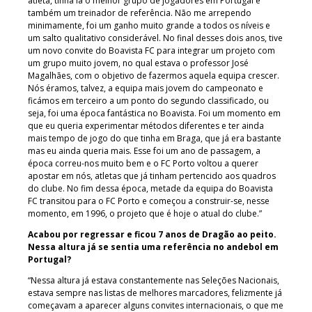
atleta, tinha lá o melhor grupo de jogadores em Portugal e
também um treinador de referência. Não me arrependo
minimamente, foi um ganho muito grande a todos os níveis e
um salto qualitativo considerável. No final desses dois anos, tive
um novo convite do Boavista FC para integrar um projeto com
um grupo muito jovem, no qual estava o professor José
Magalhães, com o objetivo de fazermos aquela equipa crescer.
Nós éramos, talvez, a equipa mais jovem do campeonato e
ficámos em terceiro a um ponto do segundo classificado, ou
seja, foi uma época fantástica no Boavista. Foi um momento em
que eu queria experimentar métodos diferentes e ter ainda
mais tempo de jogo do que tinha em Braga, que já era bastante
mas eu ainda queria mais. Esse foi um ano de passagem, a
época correu-nos muito bem e o FC Porto voltou a querer
apostar em nós, atletas que já tinham pertencido aos quadros
do clube. No fim dessa época, metade da equipa do Boavista
FC transitou para o FC Porto e começou a construir-se, nesse
momento, em 1996, o projeto que é hoje o atual do clube.”
Acabou por regressar e ficou 7 anos de Dragão ao peito.
Nessa altura já se sentia uma referência no andebol em
Portugal?
“Nessa altura já estava constantemente nas Seleções Nacionais,
estava sempre nas listas de melhores marcadores, felizmente já
começavam a aparecer alguns convites internacionais, o que me