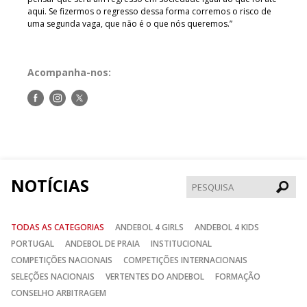
aqui. Se fizermos o regresso dessa forma corremos o risco de
uma segunda vaga, que não é o que nós queremos.”
Acompanha-nos:
Siga-
Siga-
Siga-
nos
nos
nos
no
no
no
Facebook
Instagram
Twitter
NOTÍCIAS
Pesqui
TODAS AS CATEGORIAS
ANDEBOL 4 GIRLS
ANDEBOL 4 KIDS
PORTUGAL
ANDEBOL DE PRAIA
INSTITUCIONAL
COMPETIÇÕES NACIONAIS
COMPETIÇÕES INTERNACIONAIS
SELEÇÕES NACIONAIS
VERTENTES DO ANDEBOL
FORMAÇÃO
CONSELHO ARBITRAGEM