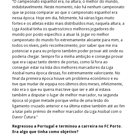
“O campeonato espanhol era, na altura, o melhor do mundo,
indubitavelmente. Neste momento, não há nenhum campeonato
que se possa comparar ao que o campeonato espanhol era
nessa época. Hoje em dia, felizmente, há várias ligas muito
fortes e os atletas estão mais distribuídos mas, naquela altura, a
Liga Asobal tinha os quatros/cinco melhores jogadores do
mundo por posto específico a atuar lá. Jogar no melhor
campeonato do mundo foi extremamente aliciante para mim, a
todos os níveis, pelo reconhecimento, por saber que me iria
potenciar e para eu próprio também poder provar até onde eu
poderia chegar. Sempre foi a minha ambição e consegui provar
que era capaz tanto dentro de portas, como lá fora ao
conseguir estar na lista dos melhores marcadores da Liga
Asobal numa época dessas, foi extremamente valorizante. No
final da primeira época houve um problema económico e eu
tive que mudar de equipa nos últimos dois meses, infelizmente,
não era o que eu queria mas teve que ser e até aí estava
também a disputar o lugar de melhor marcador, na segunda
época só joguei metade porque vinha de uma lesão do
ligamento cruzado anterior e na última estive também até ao fim
a lutar pelo prémio de melhor marcador da Liga Asobal com o
Davor Čutura.”
Regressou a Portugal e terminou a carreira no FC Porto.
Era algo que tinha como objetivo?