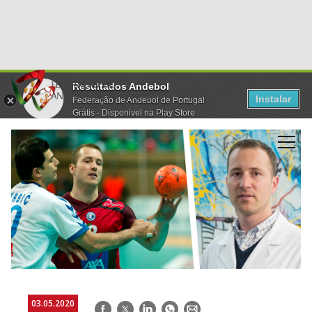
Resultados Andebol
Instalar
Federação de Andebol de Portugal
Grátis - Disponivel na Play Store
03.05.2020
Facebook
Twitter
LinkedIn
WhatsApp
E-