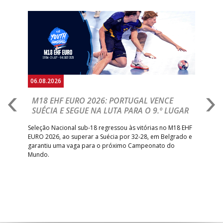
Anterior
Seguin
06.08.2026
05.
M18 EHF EURO 2026: PORTUGAL VENCE
R
SUÉCIA E SEGUE NA LUTA PARA O 9.º LUGAR
R
bre
Seleção Nacional sub-18 regressou às vitórias no M18 EHF
San
EURO 2026, ao superar a Suécia por 32-28, em Belgrado e
Figu
garantiu uma vaga para o próximo Campeonato do
pro
Mundo.
tal