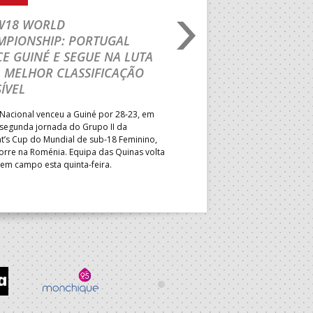
 W18 WORLD
M18 EHF EURO 2026
MPIONSHIP: PORTUGAL
CEDE DIANTE DA HU
E GUINÉ E SEGUE NA LUTA
MAIN ROUND
 MELHOR CLASSIFICAÇÃO
Segunda parte dominada pelos
ÍVEL
derrota portuguesa por 35-45,
Grupo II da Main Round do Eu
Nacional venceu a Guiné por 28-23, em
Masculino, em Belgrado. Equip
 segunda jornada do Grupo II da
a entrar em campo esta terça-f
t’s Cup do Mundial de sub-18 Feminino,
horas.
orre na Roménia. Equipa das Quinas volta
 em campo esta quinta-feira.