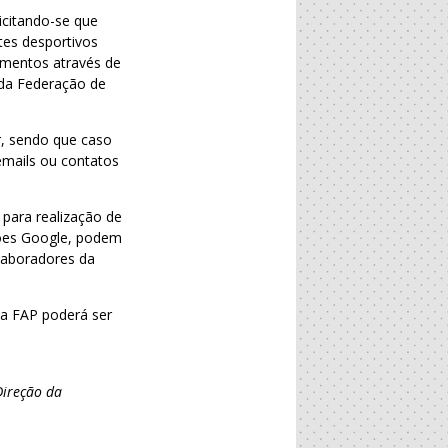
icitando-se que
tes desportivos
cumentos através de
e da Federação de
r, sendo que caso
emails ou contatos
 para realização de
ações Google, podem
laboradores da
da FAP poderá ser
Direção da