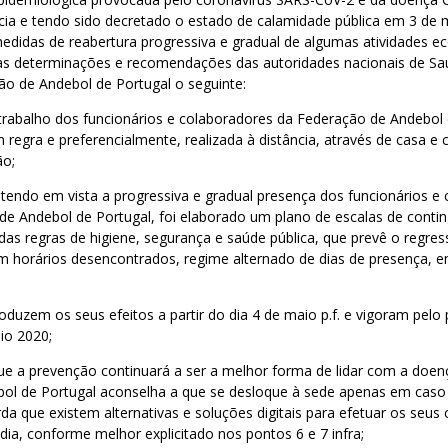
ia e tendo sido decretado o estado de calamidade pública em 3 de
didas de reabertura progressiva e gradual de algumas atividades e
 determinações e recomendações das autoridades nacionais de Saú
ão de Andebol de Portugal o seguinte:
 trabalho dos funcionários e colaboradores da Federação de Andebol 
m regra e preferencialmente, realizada à distância, através de casa 
ão;
tendo em vista a progressiva e gradual presença dos funcionários e
de Andebol de Portugal, foi elaborado um plano de escalas de conti
 das regras de higiene, segurança e saúde pública, que prevê o regre
m horários desencontrados, regime alternado de dias de presença, e
oduzem os seus efeitos a partir do dia 4 de maio p.f. e vigoram pelo 
io 2020;
ue a prevenção continuará a ser a melhor forma de lidar com a doen
ol de Portugal aconselha a que se desloque à sede apenas em caso
da que existem alternativas e soluções digitais para efetuar os seus
dia, conforme melhor explicitado nos pontos 6 e 7 infra;