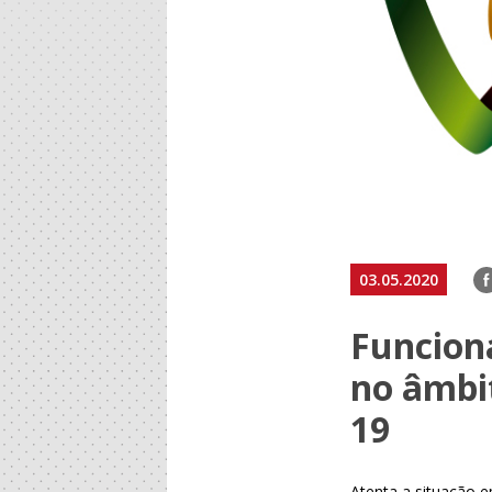
F
03.05.2020
Funcion
no âmbi
19
Atenta a situação 