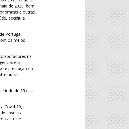
 maio de 2020, bem
conómicas e outras,
de, decidiu a
de Portugal
e com os meios
 colaboradores na
ngência, em
sso e prestação do
ntre outras
período de 15 dias,
ça Covid-19, a
 de absoluta
 contactos e