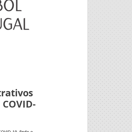
rativos
– COVID-
COVID-19, findo o