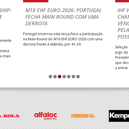
HIP:
M18 EHF EURO 2026: PORTUGAL
IHF
M
FECHA MAIN ROUND COM UMA
CHA
DERROTA
VENC
PELA
Portugal encerrou esta terça-feira a participação
POSS
na Main Round do M18 EHF EURO 2026 com uma
temente
derrota frente à Islândia, por 41-29.
Seleção 
Romena
jogo da
iu mais
Presiden
que dec
a entrar
1
2
3
4
5
6
7