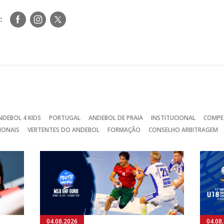
Siga-
Siga-
Siga-
:
nos
nos
nos
no
no
no
Facebook
Instagram
Twitter
NDEBOL 4 KIDS
PORTUGAL
ANDEBOL DE PRAIA
INSTITUCIONAL
COMPE
IONAIS
VERTENTES DO ANDEBOL
FORMAÇÃO
CONSELHO ARBITRAGEM
04.08.2026
04.08