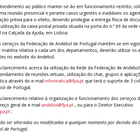
atendimento ao público manter-se-ão em funcionamento restrito, sol
ma reunião presencial e perante casos urgentes e inadiáveis os agen
o prévia para o efeito, devendo privilegiar a entrega física de do
a utilização da caixa postal privada situada na porta do n.º 69 da sed
l na Calçada da Ajuda, em Lisboa;
s serviços da Federação de Andebol de Portugal mantêm-se em vigo
 matéria relativa a cada um dos departamentos, deverão utilizar os 
tes no website do Andebol;
sclarecimento acerca da utilização da Rede da Federação de Andebol
agendamento de reuniões virtuais, utilização do chat, grupos e aplic
tica através do e-mail
informatica@fpa.pt
que terá o suporte de 3 co
ol de Portugal;
sclarecimento relativo à organização e funcionamento dos serviços 
ereço geral de e-mail
andebol@fpa.pt
, ou para o Diretor Executivo
pa.pt
;
ão ser alteradas ou modificadas a qualquer momento por decisão da 
l de Portugal.