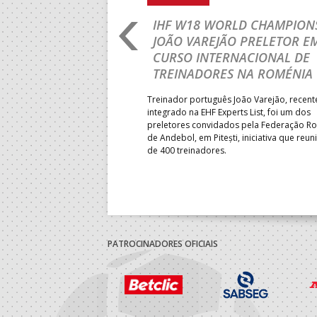
RLD CHAMPIONSHIP:
IHF W18 WORLD CHAMPIONS
PRIMEIRO
JOÃO VAREJÃO PRELETOR E
 DA FASE A
CURSO INTERNACIONAL DE
 PRESIDENT’S CUP
TREINADORES NA ROMÉNIA
 lugar na fase de grupos da
Treinador português João Varejão, recen
ortugal mede forças com o
integrado na EHF Experts List, foi um dos
-feira, no primeiro embate dos
preletores convidados pela Federação 
 entre o 17.º e 32.º lugare do
de Andebol, em Pitești, iniciativa que reun
do sub-18 Feminino.
de 400 treinadores.
PATROCINADORES OFICIAIS