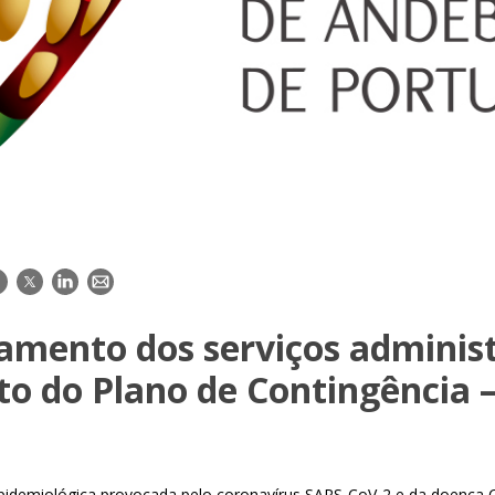
acebook
Twitter
LinkedIn
E-
mail
amento dos serviços administ
to do Plano de Contingência 
epidemiológica provocada pelo coronavírus SARS-CoV-2 e da doença 