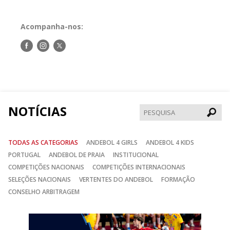
Acompanha-nos:
Siga-
Siga-
Siga-
nos
nos
nos
no
no
no
Facebook
Instagram
Twitter
NOTÍCIAS
Pesqui
TODAS AS CATEGORIAS
ANDEBOL 4 GIRLS
ANDEBOL 4 KIDS
PORTUGAL
ANDEBOL DE PRAIA
INSTITUCIONAL
COMPETIÇÕES NACIONAIS
COMPETIÇÕES INTERNACIONAIS
SELEÇÕES NACIONAIS
VERTENTES DO ANDEBOL
FORMAÇÃO
CONSELHO ARBITRAGEM
Anterior
Seguin