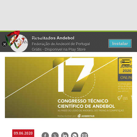
Resultados Andebol
Instalar
Federação de Andebol de Portugal
Grátis - Disponivel na Play Store
09.06.2020
Facebook
Twitter
LinkedIn
WhatsApp
E-