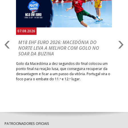
07.08.2026
06.
A
M18 EHF EURO 2026: MACEDÓNIA DO
D
NORTE LEVA A MELHOR COM GOLO NO
Com
SOAR DA BUZINA
épo
o de
arra
 o
Golo da Macedónia a dez segundos do final colocou um
de
ponto final na reação lusa, que conseguira recuperar da
desvantagem e ficar a um passo da vitória. Portugal vira o
foco para o embate do 11.º e 12.º lugar.
PATROCINADORES OFICIAIS